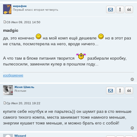
жирафик
Отправить лич
Уведомить
Цита
Первый класс вторая четверть
Сб Июл 09, 2011 14:50
С
о
madgic
о
б
да, это конечно
на мой комп ещё дешевле
но в этот раз
щ
не стала, посмотерела на него, вроде ничего...
е
н
и
е
А что там в блоке питания творится
разбирали коробку,
пылесосили, заменили кулер в прошлом году...
изображение
Женя Шмель
Отправить лич
Уведомить
Цита
Ясельки
Ср Июл 20, 2011 19:22
С
о
купите себе ноутбук и не парьтесь)) он шумит раз в сто меньше
о
самого тихого компа, места занимает тоже намного меньше,
б
щ
энергии кушает тоже меньше, и можно брать его с собой!
е
н
и
е
Wizzard