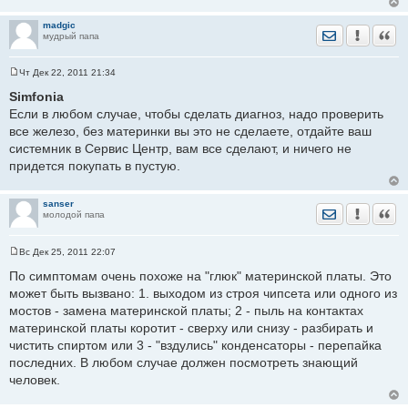
е
н
madgic
и
Отправить лич
Уведомить
Цита
мудрый папа
е
Чт Дек 22, 2011 21:34
С
о
Simfonia
о
Если в любом случае, чтобы сделать диагноз, надо проверить
б
щ
все железо, без материнки вы это не сделаете, отдайте ваш
е
системник в Сервис Центр, вам все сделают, и ничего не
н
и
придется покупать в пустую.
е
sanser
Отправить лич
Уведомить
Цита
молодой папа
Вс Дек 25, 2011 22:07
С
о
По симптомам очень похоже на "глюк" материнской платы. Это
о
может быть вызвано: 1. выходом из строя чипсета или одного из
б
щ
мостов - замена материнской платы; 2 - пыль на контактах
е
материнской платы коротит - сверху или снизу - разбирать и
н
и
чистить спиртом или 3 - "вздулись" конденсаторы - перепайка
е
последних. В любом случае должен посмотреть знающий
человек.