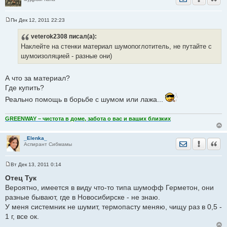
Пн Дек 12, 2011 22:23
С
о
veterok2308
писал(а):
о
б
Наклейте на стенки материал шумопоглотитель, не путайте с
щ
е
шумоизоляцией - разные они)
н
и
е
А что за материал?
Где купить?
Реально помощь в борьбе с шумом или лажа...
GREENWAY – чистота в доме, забота о вас и ваших близких
_Elenka_
Отправить лич
Уведомить
Цита
Аспирант Сибмамы
Вт Дек 13, 2011 0:14
С
о
Отец Тук
о
Вероятно, имеется в виду что-то типа шумофф Герметон, они
б
щ
разные бывают, где в Новосибирске - не знаю.
е
У меня системник не шумит, термопасту меняю, чищу раз в 0,5 -
н
и
1 г, все ок.
е