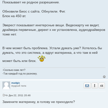
Показывает не родное разрешение.
Обновили Биос с сайта. Обнулили. Фиг.
Блок на 450 вт.
Эверест показывает инетерсные вещи. Видеокарту не видит,
драйвера первичные, директ х не установлена, аудиодрайверов
тоже нет.
В чем может быть проблема. Устали думать уже? Хотелось бы
думать, что это система, а вдруг материнка, а что там в ней
может быть или блок.
-Сколько вам лет?
-Так каждый год по разному.
madgic
Отправить лич
Уведомить
Цита
мудрый папа
Чт Дек 22, 2011 20:46
С
о
Замените материнку, в голову не приходило?
о
б