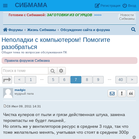
СИБМАМА
Рeгиcтpaция
Вход
Готовим с Сибмамой:
ЗАГОТОВКИ ИЗ ОГУРЦОВ
>>>>
Новости
Сибмамы
Форумы
Жизнь Сибмамы
Обсуждение сайта и форума
ои
Неполадки с компьютером! Помогите
ск
разобраться
Общая тема по вопросам обслуживания ПК
Правила форумов Сибмама
…
…
<
1
5
6
7
8
9
40
>
madgic
Отправить лич
Уведомить
Цита
мудрый папа
Сб Июл 09, 2011 14:31
С
о
Чистка кулеров от пыли и грязи действенная штука, замена
о
теромпасты не будет лишней,.
б
щ
Но опять же у вентиляторов ресурс в среднем 3 года, так что
е
тоже желательно менять, учитывая что стоят в среднем 300р
н
и
е