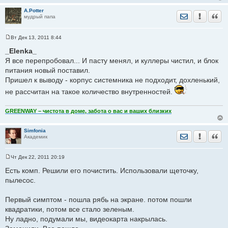
A.Potter
Отправить лич
Уведомить
Цита
мудрый папа
Вт Дек 13, 2011 8:44
С
о
_Elenka_
о
Я все перепробовал... И пасту менял, и куллеры чистил, и блок
б
щ
питания новый поставил.
е
Пришел к выводу - корпус системника не подходит, дохленький,
н
и
не рассчитан на такое количество внутренностей.
е
GREENWAY – чистота в доме, забота о вас и ваших близких
Simfonia
Отправить лич
Уведомить
Цита
Академик
Чт Дек 22, 2011 20:19
С
о
Есть комп. Решили его почистить. Использовали щеточку,
о
пылесос.
б
щ
е
Первый симптом - пошла рябь на экране. потом пошли
н
и
квадратики, потом все стало зеленым.
е
Ну ладно, подумали мы, видеокарта накрылась.