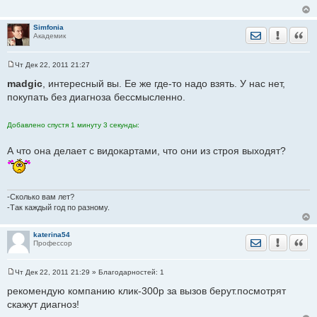
щ
е
н
Simfonia
и
Отправить лич
Уведомить
Цита
Академик
е
Чт Дек 22, 2011 21:27
С
о
madgic
, интересный вы. Ее же где-то надо взять. У нас нет,
о
покупать без диагноза бессмысленно.
б
щ
е
н
Добавлено спустя 1 минуту 3 секунды:
и
е
А что она делает с видокартами, что они из строя выходят?
-Сколько вам лет?
-Так каждый год по разному.
katerina54
Отправить лич
Уведомить
Цита
Профессор
Чт Дек 22, 2011 21:29
» Благодарностей:
1
С
о
рекомендую компанию клик-300р за вызов берут.посмотрят
о
скажут диагноз!
б
щ