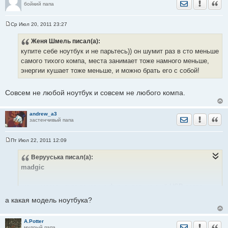
Отправить лич
Уведомить
Цита
бойкий папа
Ср Июл 20, 2011 23:27
С
о
Женя Шмель
писал(а):
о
б
купите себе ноутбук и не парьтесь)) он шумит раз в сто меньше
щ
е
самого тихого компа, места занимает тоже намного меньше,
н
энергии кушает тоже меньше, и можно брать его с собой!
и
е
Совсем не любой ноутбук и совсем не любого компа.
andrew_a3
Отправить лич
Уведомить
Цита
застенчивый папа
Пт Июл 22, 2011 12:09
С
о
Верууська
писал(а):
о
б
madgic
щ
е
н
хм...у моего ноута такая же фигня, только ещё USB порта
и
е
отрубаются по очереди
а какая модель ноутбука?
A.Potter
Отправить лич
Уведомить
Цита
мудрый папа