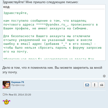
Здравствуйте! Мне пришло следующее письмо:
б
щ
КОД:
е
н
Здравствуйте,
и
е
нам поступило сообщение о том, что владелец
почтового адреса *****@yandex.ru_, прописанного в
Вашем профиле, не имеет аккаунта на Сибмаме.
Для безопасности Вашего аккаунта мы отключили
отсылку уведомлений на указанный ящик и внесли
ошибку в email адрес (добавив "_" в его конец) -
чтобы было нельзя сбросить пароль к форуму запросив
его на почту.
Убедительная просьба незамедлительно ввести Ваш
работающий адрес email в профиль на форуме. После
этого Вам на новый адрес email придёт письмо, с
Дело в том, что я поменяла ник. Вы можете закрепить за мной
помощью которого Вы сможете активизировать получение
эту почту.
уведомлений с форума
По всем вопросам обращайтесь в данную тему
Кариша-76
Отправить лич
Уведомить
Цита
Профессор
Пт Янв 03, 2014 23:20
С
о
о
б