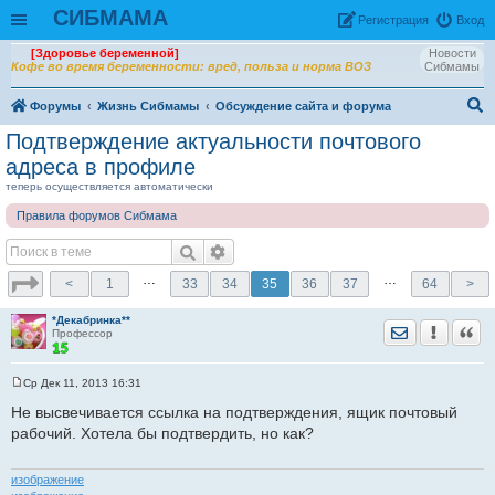
СИБМАМА
Рeгиcтpaция
Вход
[Здоровье беременной]
Новости
Кофе во время беременности: вред, польза и норма ВОЗ
Сибмамы
Форумы
Жизнь Сибмамы
Обсуждение сайта и форума
ои
Подтверждение актуальности почтового
ск
адреса в профиле
теперь осуществляется автоматически
Правила форумов Сибмама
…
…
<
1
33
34
35
36
37
64
>
*Декабринка**
Отправить лич
Уведомить
Цита
Профессор
Ср Дек 11, 2013 16:31
С
о
Не высвечивается ссылка на подтверждения, ящик почтовый
о
рабочий. Хотела бы подтвердить, но как?
б
щ
е
н
изображение
и