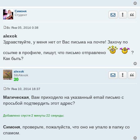
щ
е
н
Симоня
и
Отправить лич
Уведомить
Цита
Студент
е
Вс Янв 05, 2014 0:38
С
о
alexok
о
Здравствуйте, у меня нет от Вас письма на почте! Захочу по
б
щ
е
ссылке в профиле, пишут, что письмо отправлено
?
н
и
Как быть?
е
alexok
Отправить лич
Уведомить
Цита
SibAlexok
Пт Янв 10, 2014 16:37
С
о
Магическая
, Вам приходило на указанный email письмо с
о
просьбой подтвердить этот адрес?
б
щ
е
н
Добавлено спустя 2 минуты 22 секунды:
и
е
Симоня
, проверьте, пожалуйста, что оно не упало в папку со
спамом.