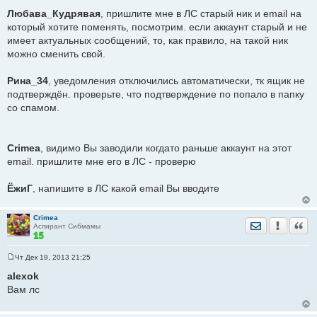
Любава_Кудрявая
, пришлите мне в ЛС старый ник и email на
который хотите поменять, посмотрим. если аккаунт старый и не
имеет актуальных сообщений, то, как правило, на такой ник
можно сменить свой.
Рина_34
, уведомления отключились автоматически, тк ящик не
подтверждён. проверьте, что подтверждение по попало в папку
со спамом.
Crimea
, видимо Вы заводили когдато раньше аккаунт на этот
email. пришлите мне его в ЛС - проверю
ЁжиГ
, напишите в ЛС какой email Вы вводите
Crimea
Отправить лич
Уведомить
Цита
Аспирант Сибмамы
Чт Дек 19, 2013 21:25
С
о
alexok
о
Вам лс
б
щ
е
н