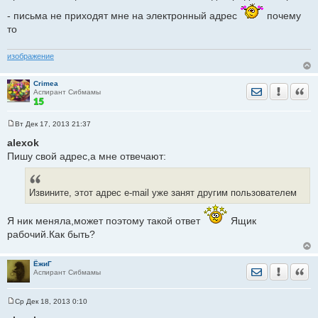
н
- письма не приходят мне на электронный адрес
почему
и
е
то
изображение
Crimea
Отправить лич
Уведомить
Цита
Аспирант Сибмамы
Вт Дек 17, 2013 21:37
С
о
alexok
о
Пишу свой адрес,а мне отвечают:
б
щ
е
н
и
Извините, этот адрес e-mail уже занят другим пользователем
е
Я ник меняла,может поэтому такой ответ
Ящик
рабочий.Как быть?
ЁжиГ
Отправить лич
Уведомить
Цита
Аспирант Сибмамы
Ср Дек 18, 2013 0:10
С
о