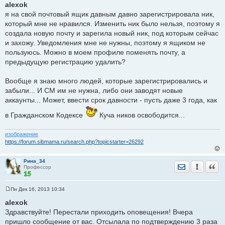
о
alexok
о
я на свой почтовый ящик давным давно зарегистрировала ник,
б
щ
который мне не нравился. Изменить ник было нельзя, поэтому я
е
создала новую почту и зарегила новый ник, под которым сейчас
н
и
и захожу. Уведомления мне не нужны, поэтому я ящиком не
е
пользуюсь. Можно в моем профиле поменять почту, а
предыдущую регистрацию удалить?
Вообще я знаю много людей, которые зарегистрировались и
забыли... И СМ им не нужна, либо они заводят новые
аккаунты... Может, ввести срок давности - пусть даже 3 года, как
в Гражданском Кодексе
Куча ников освободится...
изображение
https://forum.sibmama.ru/search.php?topicstarter=26292
Рина_34
Отправить лич
Уведомить
Цита
Профессор
Пн Дек 16, 2013 10:34
С
о
alexok
о
Здравствуйте! Перестали приходить оповещения! Вчера
б
щ
пришло сообщение от вас. Отсылала по подтверждению 3 раза
е