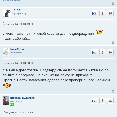
изображение
е
19187
Отправить лич
Уведомить
Цита
Профессор
Сб Дек 14, 2013 19:20
С
о
о
у меня тоже нет ни какой ссылки для подтверждения
б
ящик рабочий...
щ
е
н
и
boltu6kina
Отправить лич
Уведомить
Цита
е
Академик
Сб Дек 14, 2013 20:03
С
о
У меня адрес тот же. Подтвердить не получается - кликаю по
о
ссылке в профиле, но письмо на почту не приходит.
б
щ
Правильность написания адреса перепроверили всей семьей
е
н
и
е
Любава_Кудрявая
Отправить лич
Уведомить
Цита
Академик
Вс Дек 15, 2013 11:42
С