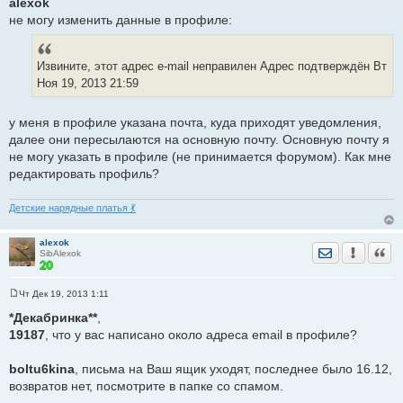
alexok
о
не могу изменить данные в профиле:
б
щ
е
н
и
Извините, этот адрес e-mail неправилен Адрес подтверждён Вт
е
Ноя 19, 2013 21:59
у меня в профиле указана почта, куда приходят уведомления,
далее они пересылаются на основную почту. Основную почту я
не могу указать в профиле (не принимается форумом). Как мне
редактировать профиль?
Детские нарядные платья 💃
alexok
Отправить лич
Уведомить
Цита
SibAlexok
Чт Дек 19, 2013 1:11
С
о
*Декабринка**
,
о
19187
, что у вас написано около адреса email в профиле?
б
щ
е
boltu6kina
н
, письма на Ваш ящик уходят, последнее было 16.12,
и
возвратов нет, посмотрите в папке со спамом.
е