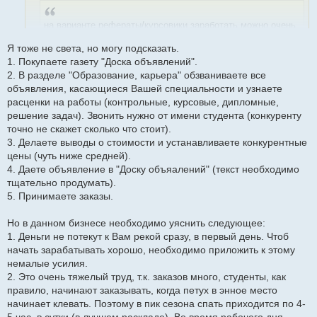
щ
е
н
на варианте рефераты/курсовики заработать можно очень
и
много. Советую подождать окончания лета. Не так долго
е
Я тоже не света, но могу подсказать.
осталось. И налечь поплотнее на курсовики
1. Покупаете газету "Доска объявлений".
2. В разделе "Образование, карьера" обзваниваете все
Sweety а вы не подскажете, как можно выйти на такую работу
объявления, касающиеся Вашей специальности и узнаете
(если в курсе конечно)
расценки на работы (контрольные, курсовые, дипломные,
решение задач). Звонить нужно от имени студента (конкуренту
точно не скажет сколько что стоит).
3. Делаете выводы о стоимости и устанавливаете конкурентные
цены (чуть ниже средней).
4. Даете объявление в "Доску объяалений" (текст необходимо
тщательно продумать).
5. Принимаете заказы.
Но в данном бизнесе необходимо уяснить следующее:
1. Деньги не потекут к Вам рекой сразу, в первый день. Чтоб
начать зарабатывать хорошо, необходимо приложить к этому
немалые усилия.
2. Это очень тяжелый труд, т.к. заказов много, студенты, как
правило, начинают заказывать, когда петух в энное место
начинает клевать. Поэтому в пик сезона спать приходится по 4-
5 час. в сутки (в лучшем раскладе). Во время рабочего дня