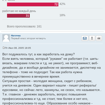
42%
72
работаю не каждый день
18%
31
Всего проголосовало:
161
Наточка
Отправить лич
Уведомить
Цита
Первый класс вторая четверть
Пт Июл 08, 2005 18:05
С
о
Вот подумалось тут, а как заработать на дому?
о
Если взять человека, который "руками" не работает (т.е. шить-
б
щ
вязать, макраме плести и т.д. не умеет), не программист, веб-
е
дизайном, да и вообще дизайном не занимается, диспетчер на
н
и
телефоне - тоже не подходит. Так как работа нужна
е
преимущественно в вечернее время.
Ситуация простая - молодая женщина, сидит с ребенком,
учится на дневном. Один вариант нашли - пишет рефераты/
курсовики, но сейчас лето, каникулы, не сезон, что называется..
Т.е. главное - денежек заработать, вопрос повышения
профессионализма и т.д. не стоит, тем более и нет его,
профессионализма-то еще. Образование особо никакое -