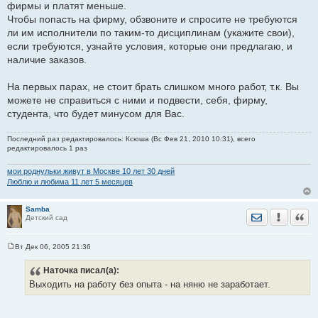
фирмы и платят меньше.
Чтобы попасть на фирму, обзвоните и спросите не требуются
ли им исполнители по таким-то дисциплинам (укажите свои),
если требуются, узнайте условия, которые они предлагаю, и
наличие заказов.
На первых парах, не стоит брать слишком много работ, т.к. Вы
можете не справиться с ними и подвести, себя, фирму,
студента, что будет минусом для Вас.
Последний раз редактировалось: Ксюша (Вс Фев 21, 2010 10:31), всего
редактировалось 1 раз
мои роднульки живут в Москве 10 лет 30 дней
Люблю и любима 11 лет 5 месяцев
Samba
Отправить лич
Уведомить
Цита
Детский сад
Вт Дек 06, 2005 21:36
С
о
Наточка
писал(а):
о
б
Выходить на работу без опыта - на няню не заработает.
щ
е
н
и