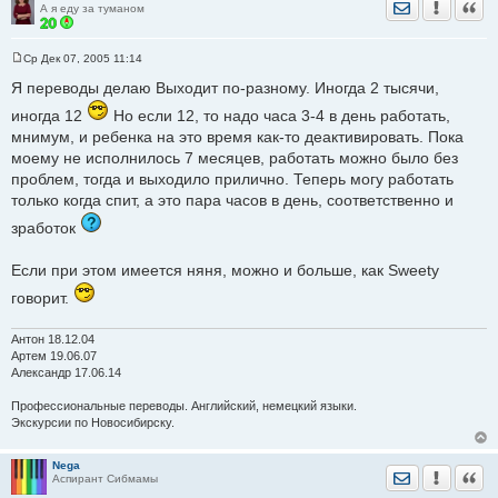
Отправить лич
Уведомить
Цита
А я еду за туманом
Ср Дек 07, 2005 11:14
С
о
Я переводы делаю Выходит по-разному. Иногда 2 тысячи,
о
б
иногда 12
Но если 12, то надо часа 3-4 в день работать,
щ
мнимум, и ребенка на это время как-то деактивировать. Пока
е
н
моему не исполнилось 7 месяцев, работать можно было без
и
е
проблем, тогда и выходило прилично. Теперь могу работать
только когда спит, а это пара часов в день, соответственно и
зработок
Если при этом имеется няня, можно и больше, как Sweety
говорит.
Антон 18.12.04
Артем 19.06.07
Александр 17.06.14
Профессиональные переводы. Английский, немецкий языки.
Экскурсии по Новосибирску.
Nega
Отправить лич
Уведомить
Цита
Аспирант Сибмамы