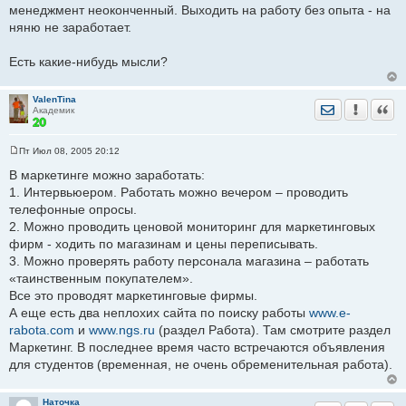
менеджмент неоконченный. Выходить на работу без опыта - на
няню не заработает.
Есть какие-нибудь мысли?
ValenTina
Отправить лич
Уведомить
Цита
Академик
Пт Июл 08, 2005 20:12
С
о
В маркетинге можно заработать:
о
1. Интервьюером. Работать можно вечером – проводить
б
щ
телефонные опросы.
е
2. Можно проводить ценовой мониторинг для маркетинговых
н
и
фирм - ходить по магазинам и цены переписывать.
е
3. Можно проверять работу персонала магазина – работать
«таинственным покупателем».
Все это проводят маркетинговые фирмы.
А еще есть два неплохих сайта по поиску работы
www.e-
rabota.com
и
www.ngs.ru
(раздел Работа). Там смотрите раздел
Маркетинг. В последнее время часто встречаются объявления
для студентов (временная, не очень обременительная работа).
Наточка