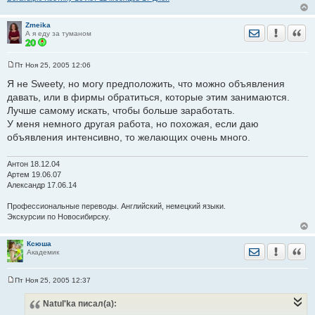
Zmeika
Отправить лич
Уведомить
Цита
А я еду за туманом
Пт Ноя 25, 2005 12:06
С
о
Я не Sweety, но могу предположить, что можно объявления
о
давать, или в фирмы обратиться, которые этим занимаются.
б
щ
Лучше самому искать, чтобы больше заработать.
е
У меня немного другая работа, но похожая, если даю
н
и
объявления интенсивно, то желающих очень много.
е
Антон 18.12.04
Артем 19.06.07
Александр 17.06.14
Профессиональные переводы. Английский, немецкий языки.
Экскурсии по Новосибирску.
Ксюша
Отправить лич
Уведомить
Цита
Академик
Пт Ноя 25, 2005 12:37
С
о
Natul'ka
писал(а):
о
б