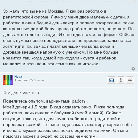
н
на варианте рефераты/курсовики заработать можно очень
и
много. Советую подождать окончания лета. Не так долго
е
Эх жаль. что вы не из Москвы. Я как раз работаю в
осталось. И налечь поплотнее на курсовики
репетиторской фирме. Лично у меня двое маленьких детей. я
работаю в один будний день вечер и полное воскресенье. также
Sweety а вы не подскажете, как можно выйти на такую работу
контрольные домой беру. правда работа не дома, но рядом. По
(если в курсе конечно)
деньгам не плохо выходит. И я не одна такая на фирме. Сейчас
очень нужны новые преподаватели. но профессионалы не все
хотят идти, т.к. за час платят меньше чем когда дома и
договариваешься напрямую с учеником. Но мне больше
нравится так, когда домой приходили - суета и ребенок
мешался и весь день вся семья как на иголках.
Nega
Отправить лич
Уведомить
Цита
Аспирант Сибмамы
Ср Дек 07, 2005 11:04
С
о
Поделитесь опытом, вариантами работы.
о
Моей дочери 1,5 года. В сад отдавать рано. Я уже пол-года
б
щ
работала, дочь сидела с бабушкой (моей мамой). Сейчас
е
ситуация такова, что дочь нужно забирать от родителей и
н
и
переезжать самой. Т.е. мне надо снмать квартиру, кормит себя
е
и дочь. С мужем разошлась пока с родителями жили. Он мне
помогать может и будет, но совсем немногим.