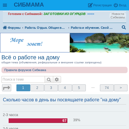
СИБМАМА
Рeгиcтpaция
Вход
Готовим с Сибмамой:
ЗАГОТОВКИ ИЗ ОГУРЦОВ
>>>>
Новости
Сибмамы
Форумы
Работа. Отдых. Общие вопросы
Работа и обучение. Свой бизнес. Для взрослых
ои
ск
Всё о работе на дому
общая тема (объявления, реферальные и внешние ссылки запрещены)
Правила форумов Сибмама
…
1
2
3
4
5
74
>
Сколько часов в день вы посвящаете работе "на дому"
2-3 часса
39%
67
2-5 часов