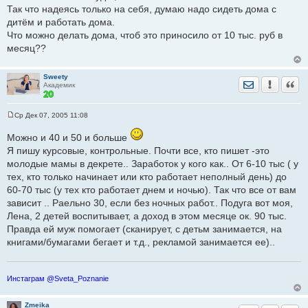
Так что надеясь только на себя, думаю надо сидеть дома с
дитём и работать дома.
Что можно делать дома, чтоб это приносило от 10 тыс. руб в
месяц??
Sweety
Отправить лич
Уведомить
Цита
Академик
Ср Дек 07, 2005 11:08
С
о
Можно и 40 и 50 и больше
о
б
Я пишу курсовые, контрольные. Почти все, кто пишет -это
щ
молодые мамы в декрете.. Заработок у кого как.. От 6-10 тыс ( у
е
н
тех, кто только начинает или кто работает неполный день) до
и
е
60-70 тыс (у тех кто работает днем и ночью). Так что все от вам
зависит .. Раельно 30, если без ночных работ.. Подуга вот моя,
Лена, 2 детей воспитывает, а доход в этом месяце ок. 90 тыс.
Правда ей муж помогает (сканирует, с детьм занимается, на
книгами/бумагами бегает и т.д., рекламой занимается ее)..
Инстаграм @Sveta_Poznanie
Zmeika