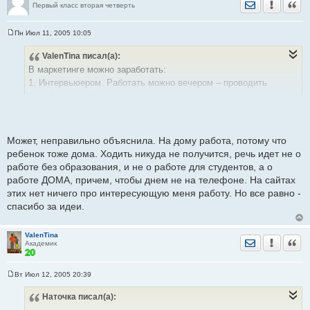
Отправить лич
Уведомить
Цита
Первый класс вторая четверть
Пн Июл 11, 2005 10:05
С
о
ValenTina
писал(а):
о
б
В маркетинге можно заработать:
щ
е
1. Интервьюером. Работать можно вечером – проводить
н
телефонные опросы.
и
е
2. Можно проводить ценовой мониторинг для маркетинговых
фирм - ходить по магазинам и цены переписывать.
3. Можно проверять работу персонала магазина – работать
Может, неправильно объяснила. На дому работа, потому что
«таинственным покупателем».
ребенок тоже дома. Ходить никуда не получится, речь идет не о
Все это проводят маркетинговые фирмы.
работе без образования, и не о работе для студентов, а о
А еще есть два неплохих сайта по поиску работы
www.e-
работе ДОМА, причем, чтобы днем не на телефоне. На сайтах
rabota.com
и
www.ngs.ru
(раздел Работа). Там смотрите раздел
этих нет ничего про интересующую меня работу. Но все равно -
Маркетинг. В последнее время часто встречаются объявления
спасибо за идеи.
для студентов (временная, не очень обременительная работа).
ValenTina
Отправить лич
Уведомить
Цита
Академик
Вт Июл 12, 2005 20:39
С
о
Наточка
писал(а):
о
б