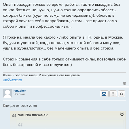
е
Опыт приходит только во время работы, так что выходить без
опыта бояться не нужно, нужно только определить область,
которая близка (судя по всму, не менеджмент:)), область в
которой хочется себя попробовать, а там - все придет само
собой и опыт, и профессионализм...
Я тоже начинала без какого - либо опыта в HR, одна, в Москве,
будучи студенткой, когда поняла, что в этой области могу все,
ушла в журналистику... без малейшего опыта и без страха.
Страх и сомнения в себе только отнимают силы, позвольте себе
быть бесстрашной и все получится:)
Жизнь - это тоже танец. И мы учимся его танцевать...
изображение
lenacher
Отправить лич
Уведомить
Цита
Ясельки
Вт Дек 06, 2005 23:58
С
о
Natul'ka
писал(а):
о
б
щ
е