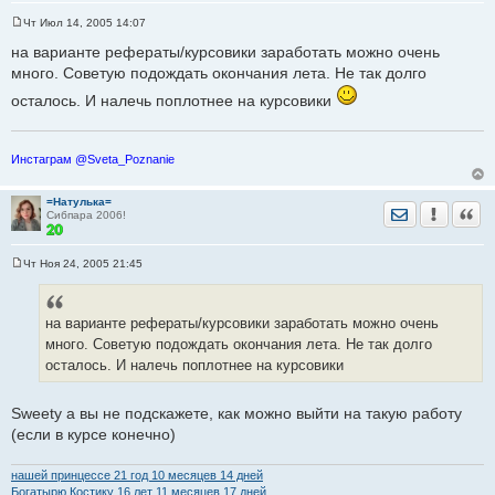
Чт Июл 14, 2005 14:07
С
о
на варианте рефераты/курсовики заработать можно очень
о
много. Советую подождать окончания лета. Не так долго
б
щ
осталось. И налечь поплотнее на курсовики
е
н
и
е
Инстаграм @Sveta_Poznanie
=Натулька=
Отправить лич
Уведомить
Цита
Сибпара 2006!
Чт Ноя 24, 2005 21:45
С
о
о
б
на варианте рефераты/курсовики заработать можно очень
щ
е
много. Советую подождать окончания лета. Не так долго
н
осталось. И налечь поплотнее на курсовики
и
е
Sweety а вы не подскажете, как можно выйти на такую работу
(если в курсе конечно)
нашей принцессе 21 год 10 месяцев 14 дней
Богатырю Костику 16 лет 11 месяцев 17 дней