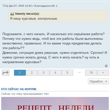
Ср Дек 07, 2005 14:00
» Благодарностей:
1
С
о
Sweety
писал(а):
о
б
Я пишу курсовые, контрольные.
щ
е
н
и
е
Подскажите, с чего начать. И насколько это серьёзная работа?
Потому что нужно ведь, чтоб все эти работы были выполнены
качественно, правильно. И по каким тогда предметам делать
эти работы??
Девчонки, ситуация дома ужасная, нужно отделяться. Срочно! И
нужно срочно искать доход. С чего я могу начать? ну хоть в
направлении курсовых?
…
1
2
3
4
5
74
>
Перейти
КТО СЕЙЧАС НА ФОРУМЕ
Сейчас эту тему просматривают: Нет