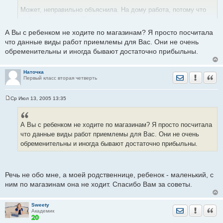
щ
е
Может, неправильно объяснила. На дому работа, потому что
н
ребенок тоже дома. Ходить никуда не получится, речь идет не
и
е
о работе без образования, и не о работе для студентов, а о
А Вы с ребенком не ходите по магазинам? Я просто посчитала
работе ДОМА, причем, чтобы днем не на телефоне. На сайтах
что данные виды работ приемлемы для Вас. Они не очень
этих нет ничего про интересующую меня работу. Но все равно
обременительны и иногда бывают достаточно прибыльны.
- спасибо за идеи.
Наточка
Отправить лич
Уведомить
Цита
Первый класс вторая четверть
Ср Июл 13, 2005 13:35
С
о
о
б
А Вы с ребенком не ходите по магазинам? Я просто посчитала
щ
е
что данные виды работ приемлемы для Вас. Они не очень
н
обременительны и иногда бывают достаточно прибыльны.
и
е
Речь не обо мне, а моей родственнице, ребенок - маленький, с
ним по магазинам она не ходит. Спасибо Вам за советы.
Sweety
Отправить лич
Уведомить
Цита
Академик