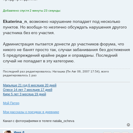
Добавлено спустя 2 минуты 23 секунды:
Ekaterina_n
, возможно нарушение попадает под несколько
пунктов. Но вообще-то неэтично обсуждать нарушения другого
участника без его участия.
Администрация пытается донести до участников форума, что
никого не банят просто так, случаи забанивания без достижения
5 предупреждений крайне редки и оправданы. Последний
случай не попадает в эту категорию.
Последний раз редактировалось: Наташка (Пн Авг 06, 2007 17:54), всего
редактировалось 1 раз
Марьяше 21 год 6 месяцев 20 дней
Олесе 14 лет 7 месяцев 17 дней
Кире 5 лет 3 месяца 19 дней
Мой Питер
Мои рассказы о поездках в дневнике
Канал с фотографиями в телеге natalia_ocheva
Инна Д