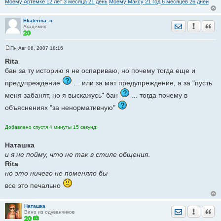
Моему Артёмке 12 лет 3 месяца 21 день
Моему Максу 21 год 6 месяцев 26 дней
Ekaterina_n
Отправить лич
Уведомить
Цита
Академик
Пн Авг 06, 2007 18:16
С
о
Rita
о
бан за ту историю я не оспариваю, но почему тогда еще и
б
щ
предупреждение
... или за мат предупреждение, а за "пусть
е
н
меня забанят, но я выскажусь" бан
и
... тогда почему в
е
объяснениях "за ненормативную"
Добавлено спустя 4 минуты 15 секунд:
Наташка
и я не пойму, что не так в стиле общения
.
Rita
но это ничего не поменяло бы
все это печально
Наташка
Отправить лич
Уведомить
Цита
Вино из одуванчиков