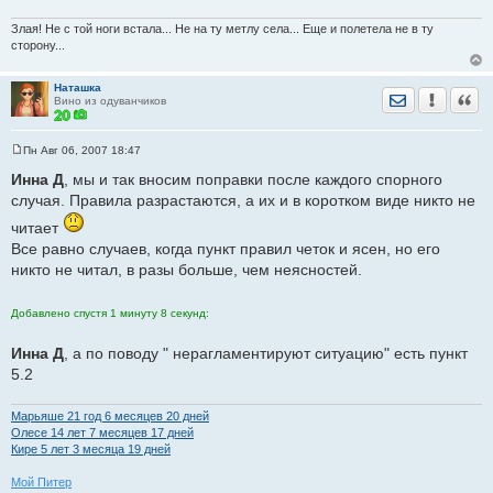
Злая! Не с той ноги встала... Не на ту метлу села... Еще и полетела не в ту
сторону...
Наташка
Отправить лич
Уведомить
Цита
Вино из одуванчиков
Пн Авг 06, 2007 18:47
С
о
Инна Д
, мы и так вносим поправки после каждого спорного
о
случая. Правила разрастаются, а их и в коротком виде никто не
б
щ
читает
е
н
Все равно случаев, когда пункт правил четок и ясен, но его
и
е
никто не читал, в разы больше, чем неясностей.
Добавлено спустя 1 минуту 8 секунд:
Инна Д
, а по поводу " нерагламентируют ситуацию" есть пункт
5.2
Марьяше 21 год 6 месяцев 20 дней
Олесе 14 лет 7 месяцев 17 дней
Кире 5 лет 3 месяца 19 дней
Мой Питер