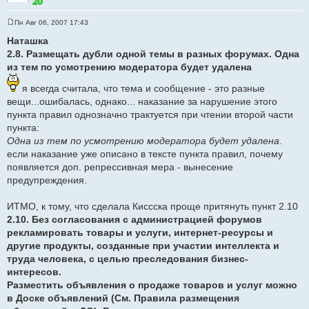
Пн Авг 06, 2007 17:43
С
о
Наташка
о
2.8. Размещать дубли одной темы в разных форумах. Одна
б
щ
из тем по усмотрению модератора будет удалена
е
н
и
я всегда считала, что тема и сообщение - это разные
е
вещи...ошибалась, однако... наказание за нарушение этого
пункта правил однозначно трактуется при чтении второй части
пункта:
Одна из тем по усмотрению модератора будет удалена
.
если наказание уже описано в тексте пункта правил, почему
появляется доп. репрессивная мера - вынесение
предупреждения.
ИТМО, к тому, что сделала Киссска проще притянуть пункт 2.10
2.10. Без согласования с администрацией форумов
рекламировать товары и услуги, интернет-ресурсы и
другие продукты, созданные при участии интеллекта и
труда человека, с целью преследования бизнес-
интересов.
Разместить объявления о продаже товаров и услуг можно
в Доске объявлений (См. Правила размещения