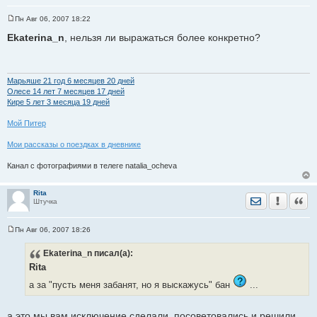
Пн Авг 06, 2007 18:22
С
о
Ekaterina_n
, нельзя ли выражаться более конкретно?
о
б
щ
е
н
Марьяше 21 год 6 месяцев 20 дней
и
Олесе 14 лет 7 месяцев 17 дней
е
Кире 5 лет 3 месяца 19 дней
Мой Питер
Мои рассказы о поездках в дневнике
Канал с фотографиями в телеге natalia_ocheva
Rita
Отправить лич
Уведомить
Цита
Штучка
Пн Авг 06, 2007 18:26
С
о
Ekaterina_n
писал(а):
о
б
Rita
щ
е
а за "пусть меня забанят, но я выскажусь" бан
...
н
и
е
а это мы вам исключение сделали, посоветовались и решили,