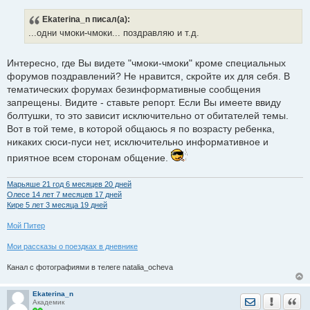
и
е
Ekaterina_n
писал(а):
...одни чмоки-чмоки... поздравляю и т.д.
Интересно, где Вы видете "чмоки-чмоки" кроме специальных
форумов поздравлений? Не нравится, скройте их для себя. В
тематических форумах безинформативные сообщения
запрещены. Видите - ставьте репорт. Если Вы имеете ввиду
болтушки, то это зависит исключительно от обитателей темы.
Вот в той теме, в которой общаюсь я по возрасту ребенка,
никаких сюси-пуси нет, исключительно информативное и
приятное всем сторонам общение.
Марьяше 21 год 6 месяцев 20 дней
Олесе 14 лет 7 месяцев 17 дней
Кире 5 лет 3 месяца 19 дней
Мой Питер
Мои рассказы о поездках в дневнике
Канал с фотографиями в телеге natalia_ocheva
Ekaterina_n
Отправить лич
Уведомить
Цита
Академик