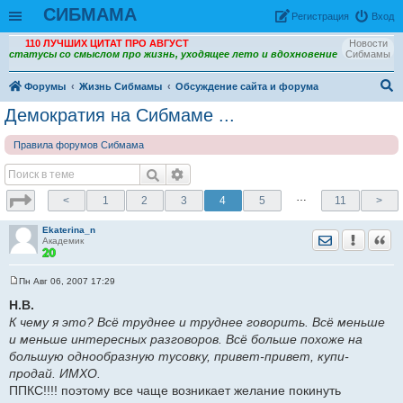
СИБМАМА
Рeгиcтpaция
Вход
110 ЛУЧШИХ ЦИТАТ ПРО АВГУСТ
Новости
статусы со смыслом про жизнь, уходящее лето и вдохновение
Сибмамы
Форумы
Жизнь Сибмамы
Обсуждение сайта и форума
ои
Демократия на Сибмаме ...
ск
Правила форумов Сибмама
…
<
1
2
3
4
5
11
>
Ekaterina_n
Отправить лич
Уведомить
Цита
Академик
Пн Авг 06, 2007 17:29
С
о
Н.В.
о
К чему я это? Всё труднее и труднее говорить. Всё меньше
б
щ
и меньше интересных разговоров. Всё больше похоже на
е
большую однообразную тусовку, привет-привет, купи-
н
и
продай. ИМХО.
е
ППКС!!!! поэтому все чаще возникает желание покинуть