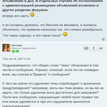
объявлений в ДО). В отдельных случаях по согласованию
с администрацией размещение объявлений возможно в
других разделах форумов.
вторую его часть
...
я не пытаюсь доказать, что Киссска не виновата, я пытаюсь
объяснить, что правила написаны так, что сложно разобраться,
"что такое хорошо, и что такое плохо"
Наташка
Отправить лич
Уведомить
Цита
Вино из одуванчиков
Пн Авг 06, 2007 17:53
С
о
Подразумевается, что общее слово "темы" обозначает в том
о
числе и сообщение. Хорошо, пожалуй, если это не очевидно
б
щ
всем, мы снесем в Правила "и сообщения".
е
н
и
С чего вы взяли что удаление темы освобождает о вынесения
е
предупреждения? например, маты мы тоже режем, но вы же не
ждете, что только удаление мата достаточно для наказания?
Почти все сообщения, нарушающие любой пункт правил так
или иначе удаляются и при это нарушителю выносится
предупреждение!