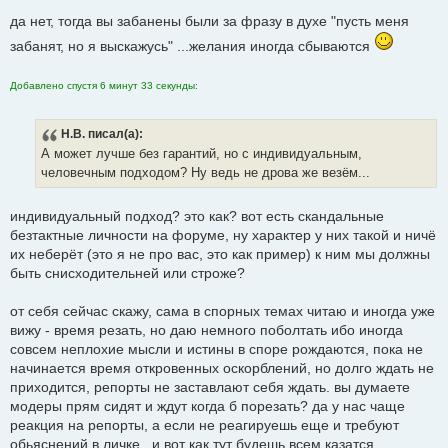
да нет, тогда вы забанены были за фразу в духе "пусть меня
забанят, но я выскажусь" ...желания иногда сбываются
Добавлено спустя 6 минут 33 секунды:
Н.В.
писал(а):
А может лучше без гарантий, но с индивидуальным,
человечным подходом? Ну ведь не дрова же везём...
индивидуальный подход? это как? вот есть скандальные
безтактные личности на форуме, ну характер у них такой и ничё
их неберёт (это я не про вас, это как пример) к ним мы должны
быть снисходительней или строже?
от себя сейчас скажу, сама в спорных темах читаю и иногда уже
вижу - время резать, но даю немного поболтать ибо иногда
совсем неплохие мысли и истины в споре рождаются, пока не
начинается время откровенных оскорблений, но долго ждать не
приходится, репорты не заставлают себя ждать. вы думаете
модеры прям сидят и ждут когда б порезать? да у нас чаще
реакция на репорты, а если не реагируешь еще и требуют
обьяснений в личке...и вот как тут будешь всем казатся