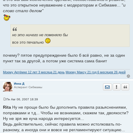
что это открытное неуважение с модераторам и Сибмаме... "
и
слово стало делом"
но это ничего не поменяло бы
все это печально
почему? пятое предупреждение было б всё равно, не за один
пункт так за другой, а потом уже система сама банит
Моему Артёмке 12 лет 3 месяца 21 день
Моему Максу 21 год 6 месяцев 26 дней
Инна Д
Отправить лич
Уведомить
Цита
Аспирант Сибмамы
Пн Авг 06, 2007 18:39
С
о
Rita
Ну не проще было бы дополнить правила разьяснениями,
о
поправками и т.д... Чтобы не возниками, скажем так, двоякости?
б
щ
Ну не зря же куча народа интересуется...
е
Ведь действительно, сейчас правила можно истолковать по-
н
и
разному, а иногда они и вовсе не регламентируют ситуацию...
е