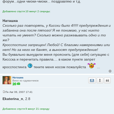
форум...одни чмоки-чмоки... поздравляю и т.д.
Добавлено спустя 10 минут 2 секунды:
Наташка
Сколько раз повторять, у Кисски было 4!!!!! предупреждения и
забанена она после пятого! Я не понимаю, у нас никто
читать не умеет? Сколько можно разжевывать одно и то
же?
Кросспостинг запрещен! Любой! С благими намерениями или
нет! Но за него не банят, а выносят предупреждение!
Вы буквально вынудили меня прояснить (для себя) ситуацию с
Киссска и перечитать правила.... в каком пункте запрет
кросспостинга
ткните меня носом пожалуйста
...
Наташка
Отправить лич
Уведомить
Цита
Вино из одуванчиков
Пн Авг 06, 2007 17:41
С
о
Ekaterina_n
, 2.8
о
б
щ
Добавлено спустя 9 минут 21 секунду:
е
н