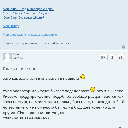
Марьяше 21 год 6 месяцев 20 дней
Олесе 14 лет 7 месяцев 17 дней
Кире 5 лет 3 месяца 19 дней
Мой Питер
Мои рассказы о поездках в дневнике
Канал с фотографиями в телеге natalia_ocheva
Rita
Отправить лич
Уведомить
Цита
Штучка
Пн Авг 06, 2007 18:08
С
о
зато как все стали вчитыватся в правила
о
б
щ
е
так модератор мож тоже бывает подслеповат
это я вынесла
н
Киссске предупреждение, подобное вообще расценивается как
и
е
кросспостинг, но может вы и правы , больше тут подходит п.2.10
но это ничего не поменяло бы, но нa будущее конечно для
других УФов прояснит ситуацию
спасибо за замечание:-)