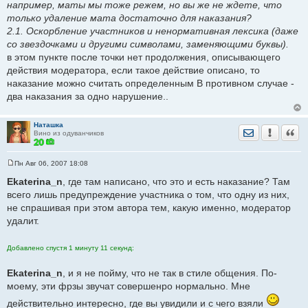
например, маты мы тоже режем, но вы же не ждете, что
только удаление мата достаточно для наказания?
2.1. Оскорбление участников и ненормативная лексика (даже
со звездочками и другими символами, заменяющими буквы).
в этом пункте после точки нет продолжения, описывающего
действия модератора, если такое действие описано, то
наказание можно считать определенным В противном случае -
два наказания за одно нарушение..
Наташка
Отправить лич
Уведомить
Цита
Вино из одуванчиков
Пн Авг 06, 2007 18:08
С
о
Ekaterina_n
, где там написано, что это и есть наказание? Там
о
всего лишь предупреждение участника о том, что одну из них,
б
щ
не спрашивая при этом автора тем, какую именно, модератор
е
удалит.
н
и
е
Добавлено спустя 1 минуту 11 секунд:
Ekaterina_n
, и я не пойму, что не так в стиле общения. По-
моему, эти фрзы звучат совершенро нормально. Мне
действительно интересно, где вы увидили и с чего взяли