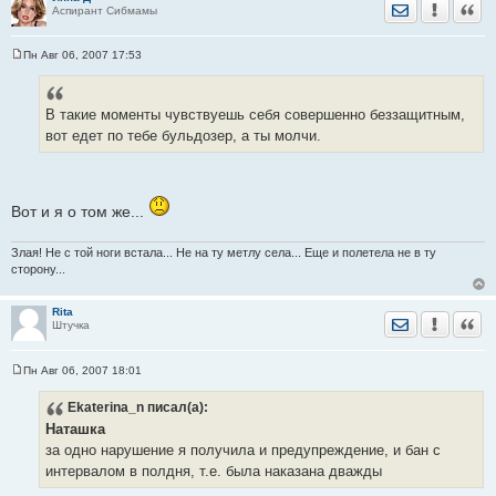
Отправить лич
Уведомить
Цита
Аспирант Сибмамы
Пн Авг 06, 2007 17:53
С
о
о
б
В такие моменты чувствуешь себя совершенно беззащитным,
щ
е
вот едет по тебе бульдозер, а ты молчи.
н
и
е
Вот и я о том же...
Злая! Не с той ноги встала... Не на ту метлу села... Еще и полетела не в ту
сторону...
Rita
Отправить лич
Уведомить
Цита
Штучка
Пн Авг 06, 2007 18:01
С
о
Ekaterina_n
писал(а):
о
б
Наташка
щ
е
за одно нарушение я получила и предупреждение, и бан с
н
интервалом в полдня, т.е. была наказана дважды
и
е