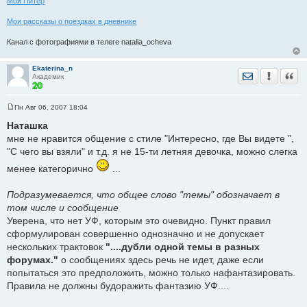
Мой Питер
Мои рассказы о поездках в дневнике
Канал с фотографиями в телеге natalia_ocheva
Ekaterina_n
Отправить лич
Уведомить
Цита
Академик
Пн Авг 06, 2007 18:04
С
о
Наташка
о
мне не нравится общение с стиле "Интересно, где Вы видете ",
б
щ
"С чего вы взяли" и т.д. я не 15-ти летняя девочка, можно слегка
е
н
менее категорично
...
и
е
Подразумевается, что общее слово "темы" обозначает в
том числе и сообщение
Уверена, что нет УФ, которым это очевидно. Пункт правил
сформулирован совершенно однозначно и не допускает
нескольких трактовок
"....дубли одной темы в разных
форумах."
о сообщениях здесь речь не идет, даже если
попытаться это предположить, можно только нафантазировать.
Правила не должны будоражить фантазию УФ....