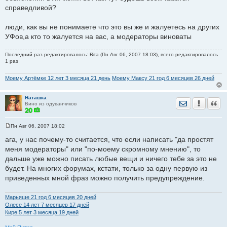
справедливой?
люди, как вы не понимаете что это вы же и жалуетесь на других
УФов,а кто то жалуется на вас, а модераторы виноваты
Последний раз редактировалось: Rita (Пн Авг 06, 2007 18:03), всего редактировалось
1 раз
Моему Артёмке 12 лет 3 месяца 21 день
Моему Максу 21 год 6 месяцев 26 дней
Наташка
Отправить лич
Уведомить
Цита
Вино из одуванчиков
Пн Авг 06, 2007 18:02
С
о
ага, у нас почему-то считается, что если написать "да простят
о
меня модераторы" или "по-моему скромному мнению", то
б
щ
дальше уже можно писать любые вещи и ничего тебе за это не
е
будет. На многих форумах, кстати, только за одну первую из
н
и
приведенных мной фраз можно получить предупреждение.
е
Марьяше 21 год 6 месяцев 20 дней
Олесе 14 лет 7 месяцев 17 дней
Кире 5 лет 3 месяца 19 дней