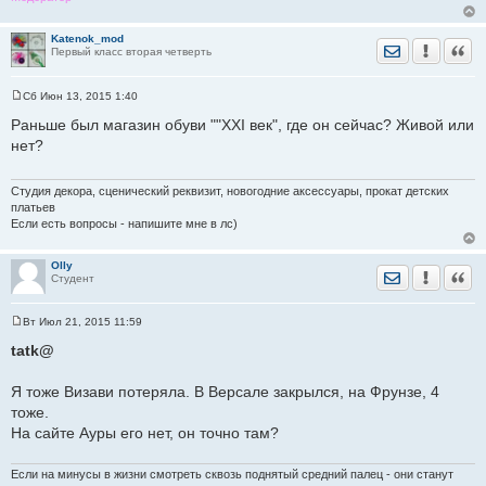
Katenok_mod
Отправить лич
Уведомить
Цита
Первый класс вторая четверть
Сб Июн 13, 2015 1:40
С
о
Раньше был магазин обуви ""ХХI век", где он сейчас? Живой или
о
нет?
б
щ
е
н
Студия декора, сценический реквизит, новогодние аксессуары, прокат детских
и
платьев
е
Если есть вопросы - напишите мне в лс)
Olly
Отправить лич
Уведомить
Цита
Студент
Вт Июл 21, 2015 11:59
С
о
tatk@
о
б
щ
Я тоже Визави потеряла. В Версале закрылся, на Фрунзе, 4
е
тоже.
н
и
На сайте Ауры его нет, он точно там?
е
Если на минусы в жизни смотреть сквозь поднятый средний палец - они станут