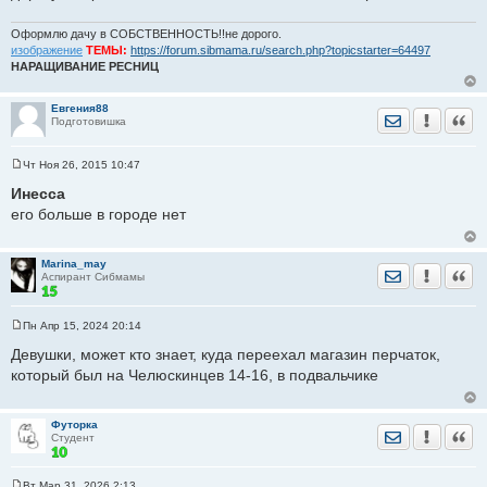
н
и
е
Оформлю дачу в СОБСТВЕННОСТЬ!!не дорого.
изображение
ТЕМЫ:
https://forum.sibmama.ru/search.php?topicstarter=64497
НАРАЩИВАНИЕ РЕСНИЦ
Евгения88
Отправить лич
Уведомить
Цита
Подготовишка
Чт Ноя 26, 2015 10:47
С
о
Инесса
о
его больше в городе нет
б
щ
е
н
Marina_may
и
Отправить лич
Уведомить
Цита
Аспирант Сибмамы
е
Пн Апр 15, 2024 20:14
С
о
Девушки, может кто знает, куда переехал магазин перчаток,
о
который был на Челюскинцев 14-16, в подвальчике
б
щ
е
н
Футорка
и
Отправить лич
Уведомить
Цита
Студент
е
Вт Мар 31, 2026 2:13