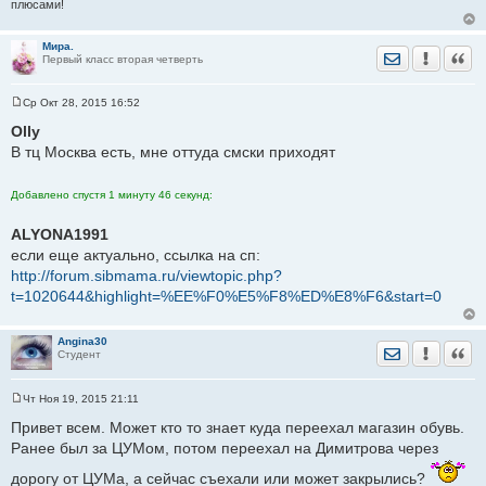
плюсами!
Мира.
Отправить лич
Уведомить
Цита
Первый класс вторая четверть
Ср Окт 28, 2015 16:52
С
о
Olly
о
В тц Москва есть, мне оттуда смски приходят
б
щ
е
н
Добавлено спустя 1 минуту 46 секунд:
и
е
ALYONA1991
если еще актуально, ссылка на сп:
http://forum.sibmama.ru/viewtopic.php?
t=1020644&highlight=%EE%F0%E5%F8%ED%E8%F6&start=0
Angina30
Отправить лич
Уведомить
Цита
Студент
Чт Ноя 19, 2015 21:11
С
о
Привет всем. Может кто то знает куда переехал магазин обувь.
о
Ранее был за ЦУМом, потом переехал на Димитрова через
б
щ
е
дорогу от ЦУМа, а сейчас съехали или может закрылись?