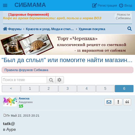
СИБМАМА
Рeгиcтpaция
Вход
[Здоровье беременной]
Новости
Кофе во время беременности: вред, польза и норма ВОЗ
Сибмамы
Форумы
Красота и уход. Мода и стиль. Здоровье
Удачная покупка
ои
ск
"Был да сплыл" или помогите найти магазин...
Правила форумов Сибмама
<
1
2
3
4
5
6
Аниска
Отправить лич
Уведомить
Цита
Академик
Пт Май 22, 2015 20:21
С
о
tatk@
о
в Ауре
б
щ