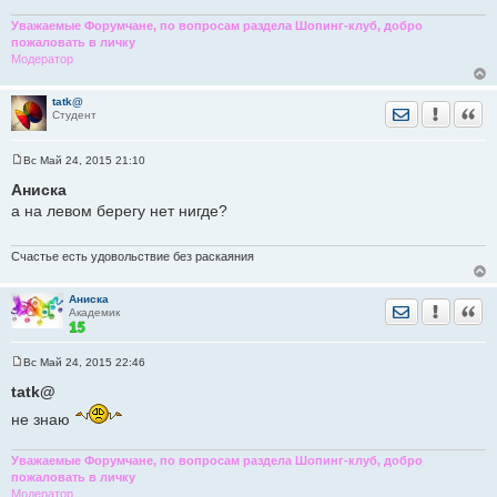
е
н
Уважаемые Форумчане, по вопросам раздела Шопинг-клуб, добро
и
пожаловать в личку
е
Модератор
tatk@
Отправить лич
Уведомить
Цита
Студент
Вс Май 24, 2015 21:10
С
о
Аниска
о
а на левом берегу нет нигде?
б
щ
е
н
Счастье есть удовольствие без раскаяния
и
е
Аниска
Отправить лич
Уведомить
Цита
Академик
Вс Май 24, 2015 22:46
С
о
tatk@
о
б
не знаю
щ
е
н
Уважаемые Форумчане, по вопросам раздела Шопинг-клуб, добро
и
пожаловать в личку
е
Модератор