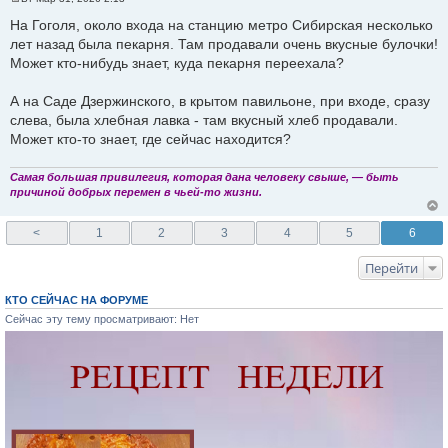
С
о
На Гоголя, около входа на станцию метро Сибирская несколько
о
лет назад была пекарня. Там продавали очень вкусные булочки!
б
щ
Может кто-нибудь знает, куда пекарня переехала?
е
н
и
А на Саде Дзержинского, в крытом павильоне, при входе, сразу
е
слева, была хлебная лавка - там вкусный хлеб продавали.
Может кто-то знает, где сейчас находится?
Сaмaя большaя привилегия, которaя дaнa человеку свыше, — быть
причиной добрых перемен в чьей-то жизни.
<
1
2
3
4
5
6
Перейти
КТО СЕЙЧАС НА ФОРУМЕ
Сейчас эту тему просматривают: Нет