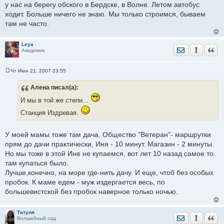
о
у нас на берегу обского в Бердске, в Волне. Летом автобус
о
ходит. Больше ничего не знаю. Мы только строимся, бываем
б
щ
там не часто.
е
н
и
е
Leya
Отправить лич
Уведомить
Цита
Академик
Чт Июн 21, 2007 23:55
С
о
Алена
писал(а):
о
б
И мы в той же степи...
щ
е
н
Станция Издревая.
и
е
У моей мамы тоже там дача. Общество "Ветеран"- маршрутки
прям до дачи практически, Иня - 10 минут. Магазин - 2 минуты.
Но мы тоже в этой Ине не купаемся, вот лет 10 назад самое то
там купаться было.
Лучше,конечно, на море где-нить дачу. И еще, чтоб без особых
пробок. К маме едем - муж издергается весь, по
большевистской без пробок наверное только ночью.
Татуля
Отправить лич
Уведомить
Цита
Волшебный сад