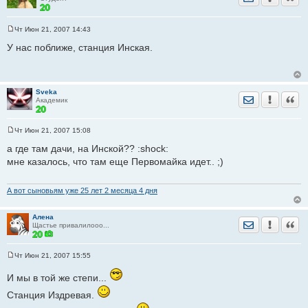
Чт Июн 21, 2007 14:43
С
о
У нас поближе, станция Инская.
о
б
щ
е
н
Sveka
и
Отправить лич
Уведомить
Цита
Академик
е
Чт Июн 21, 2007 15:08
С
о
а где там дачи, на Инской?? :shock:
о
мне казалось, что там еще Первомайка идет.. ;)
б
щ
е
н
А вот сыновьям уже 25 лет 2 месяца 4 дня
и
е
Алена
Отправить лич
Уведомить
Цита
Щастье привалилооо...
Чт Июн 21, 2007 15:55
С
о
И мы в той же степи...
о
б
Станция Издревая.
щ
е