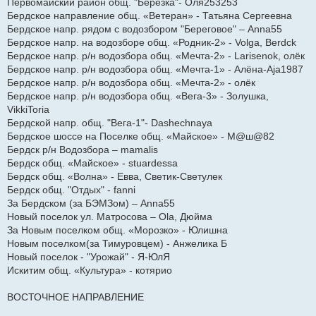
Первомайский район общ. "Березка"- Оля253253
Бердское направление общ. «Ветеран» - Татьяна Сергеевна
Бердское напр. рядом с водозбором "Береговое" – Anna55
Бердское напр. на водозборе общ. «Родник-2» - Volga, Berdck
Бердское напр. р/н водозбора общ. «Мечта-2» - Larisenok, олёк
Бердское напр. р/н водозбора общ. «Мечта-1» - Алёна-Aja1987
Бердское напр. р/н водозбора общ. «Мечта-2» - олёк
Бердское напр. р/н водозбора общ. «Вега-3» - Золушка,
VikkiToria
Бердской напр. общ. "Вега-1"- Dashechnaya
Бердское шоссе на Поселке общ. «Майское» - М@ш@82
Бердск р/н Водозбора – mamalis
Бердск общ. «Майское» - stuardessa
Бердск общ. «Волна» - Евва, Светик-Светулек
Бердск общ. "Отдых" - fanni
За Бердском (за БЭМЗом) – Anna55
Новый поселок ул. Матросова – Ola, Дюйма
За Новым поселком общ. «Морозко» - Юлишна
Новым поселком(за Тимуровцем) - Анжелика Б
Новый поселок - "Урожай" - Я-ЮлЯ
Искитим общ. «Культура» - котярио
ВОСТОЧНОЕ НАПРАВЛЕНИЕ