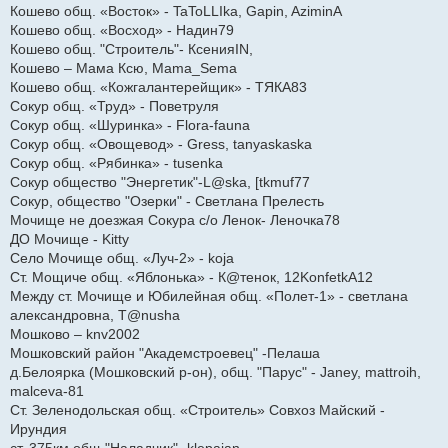
Кошево общ. «Восток» - TaToLLIka, Gapin, AziminA
Кошево общ. «Восход» - Надин79
Кошево общ. "Строитель"- КсенияIN,
Кошево – Мама Ксю, Mama_Sema
Кошево общ. «Кожгалантерейщик» - ТЯКА83
Сокур общ. «Труд» - Поветруля
Сокур общ. «Шуринка» - Flora-fauna
Сокур общ. «Овощевод» - Gress, tanyaskaska
Сокур общ. «Рябинка» - tusenka
Сокур общество "Энергетик"-L@ska, [tkmuf77
Сокур, общество "Озерки" - Светлана Прелесть
Мочище не доезжая Сокура с/о Ленок- Леночка78
ДО Мочище - Kitty
Село Мочище общ. «Луч-2» - koja
Ст. Мощиче общ. «Яблонька» - К@тенок, 12KonfetkA12
Между ст. Мочище и Юбилейная общ. «Полет-1» - светлана
александровна, T@nusha
Мошково – knv2002
Мошковский район "Академстроевец" -Пелаша
д.Белоярка (Мошковский р-он), общ. "Парус" - Janey, mattroih,
malceva-81
Ст. Зеленодольская общ. «Строитель» Совхоз Майский -
Ирундия