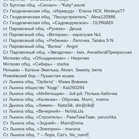
Ст. Буготак общ. «Сигнал» - *Katy*,июля
Ст. Геодезическая общ. «Изумруд» - Елена НСК, Medeya77
Ст. Геодезическая общ. "Лесоустроитель"- Alina120986
Ст. Геодезическая общ. «Садоводческое» - OLPAVADI
ст. Паровозный общ. «Ручеек» - Дюша
ст. Паровозный общ. «Ветеран» - карапузик №1
ст. Паровозный общ. «Рябинка» - Лапочка, Tataka.S.N.
ст. Паровозный общ. "Волна" - Angol
Ст. Паровозный общ. «Звездочка» - twix, Аннабел&Прекрасная
Мотково общ. «Объединение» – Нюрочек
Мотково общ. «Сибирь» - starka
Репьево – Катена-Эмилька, Aksen, Sweety, berta
Рожнёвский бор – Пушистая кошка
ст. Льниха общ. "Орбита" - Мама Вовчика
ст. Льниха общество "Кедр" - Kat260284
ст. Льниха общ. «Мебельщик» - Juli-juli, Полька-бабочка
ст. Льниха общ. «Калинка» - Обухова, Mumi_ mama
ст. Дьниха общ. «Химик» - NataSik, din@rik@
ст. Льниха общ. «Вечерний» - NoVaLiJa
ст. Льниха общ. «Строитель» - РикиТикиТави, yanochka
Ст. Льниха общ. «Зодчий» - Mam@nina
Ст. Льниха общ. «Электрон» - maruna
Ст. Льниха общ. ? – Лора, Cat‘s, No_namE