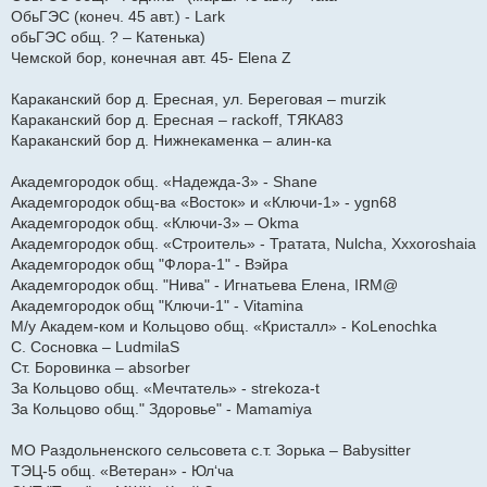
ОбьГЭС (конеч. 45 авт.) - Lark
обьГЭС общ. ? – Катенька)
Чемской бор, конечная авт. 45- Elena Z
Караканский бор д. Ересная, ул. Береговая – murzik
Караканский бор д. Ересная – rackoff, ТЯКА83
Караканский бор д. Нижнекаменка – алин-ка
Академгородок общ. «Надежда-3» - Shane
Академгородок общ-ва «Восток» и «Ключи-1» - ygn68
Академгородок общ. «Ключи-3» – Okma
Академгородок общ. «Строитель» - Тратата, Nulcha, Xxxoroshaia
Академгородок общ "Флора-1" - Вэйра
Академгородок общ. "Нива" - Игнатьева Елена, IRM@
Академгородок общ "Ключи-1" - Vitamina
М/у Академ-ком и Кольцово общ. «Кристалл» - KoLenochka
С. Сосновка – LudmilaS
Ст. Боровинка – absorber
За Кольцово общ. «Мечтатель» - strekoza-t
За Кольцово общ." Здоровье" - Mamamiya
МО Раздольненского сельсовета с.т. Зорька – Babysitter
ТЭЦ-5 общ. «Ветеран» - Юл‘ча