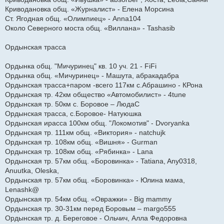
Криводановка общ. «Журналист» - Елена Морсина
Ст. Ягодная общ. «Олимпиец» - Anna104
Около Северного моста общ. «Виллана» - Tashasib
Ордынская трасса
Ордынка общ. "Мичуринец" кв. 10 уч. 21 - FiFi
Ордынка общ. «Мичуринец» - Машута, абракадабра
Ордынская трасса+паром -всего 117км с.Абрашино - КРона
Ордынская тр. 42км общество «Автомобилист» - 4tune
Ордынская тр. 50км с. Боровое – ЛюдаС
Ордынская трасса, с.Боровое- Натуюшка
Ордынская ирасса 100км общ. "Локомотив" - Dvoryanka
Ордынская тр. 111км общ. «Виктория» - natchujk
Ордынская тр. 108км общ. «Вишня» - Gurman
Ордынская тр. 108км общ. «Рябинка» - Lana
Ордынская тр. 57км общ. «Боровинка» - Tatiana, Any0318,
Anuutka, Oleska,
Ордынская тр. 57км общ. «Боровинка» - Юлина мама,
Lenashk@
Ордынская тр. 54км общ. «Овражки» - Big mammy
Ордынская тр. 30-31км перед Боровым – margo555
Ордынская тр. д. Береговое - Ольчич, Алла Федоровна