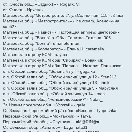
ст. Юность общ. «Отдых-1» - Rogalik, Vi
ст. Юность - Ирчёнок
Матвеевка общ."Метростроитель", ул.Солнечная, 115 - лЯпка
Матвеевка общ. «Метростроитель» - ice cream, Алёночкина,
santi27,
Матвеевка общ. «Радист» - Настоящая annnew, цветоводик
Матвеевка общ. "Волна" р. Обь - Танитас, Татьяна_006
Матвеевка общ. "Волна"- umaneturman
Матвеевка общ. «Кооператор» - Елена11, caramelia
Матвеевка в строну КСМ - алуша
Матвеевка в строну КСМ общ "Сибиряк" - Вованчик
Матвеевка в строну КСМ общ "Поляна" - Наталия Пашинская
о.п. Обской залив общ. "Зеленый луг" - gugalka
о.п. Обской залив общ. "Обской залив" улица 12 - Sten212
о.п. Обской залив общ. "Обской залив" улица 13 - irinik
о.п. Обской залив общ. "Обской залив" улица 9 - Марусяня
о.п.. Обской залив общ. «Обской залив» ул.14 - mas
о.п Обской залив общ. "железнодорожник" - Natali_
За Новым поселком общ. «Урожай» - galia
Ст. Звездная Первомайский р/н общ. «Весна» - Tyupochka
Первомайский р/н общ. «Монтажник» - Татка
Первомайский р/н общ. «Спутник» - -=M@RIN@=-
Ст. Сельская общ. «Авиатор» - Evga nata31