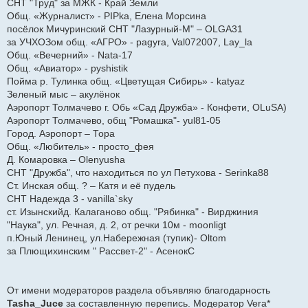
СНТ "Труд" за МЖК - Край Земли
Общ. «Журналист» - PIPka, Елена Морсина
посёлок Мичуринский СНТ "Лазурный-М" – OLGA31
за УЧХОЗом общ. «АГРО» - pagyra, Val072007, Lay_la
Общ. «Вечерний» - Nata-17
Общ. «Авиатор» - pyshistik
Пойма р. Тулинка общ. «Цветущая Сибирь» - katyaz
Зеленый мыс – акулёнок
Аэропорт Толмачево г. Обь «Сад Дружба» - Конфети, OLuSA)
Аэропорт Толмачево, общ "Ромашка"- yul81-05
Город. Аэропорт – Тора
Общ. «Любитель» - просто_фея
Д. Комаровка – Olenyusha
СНТ "Дружба", что находиться по ул Петухова - Serinka88
Ст. Инская общ. ? – Катя и её пудель
СНТ Надежда 3 - vanilla`sky
ст. Изынскийд. Калаганово общ. "Рябинка" - Вирджиния
"Наука", ул. Речная, д. 2, от речки 10м - moonligt
п.Юный Ленинец, ул.Набережная (тупик)- Oltom
за Плющихинским " Рассвет-2" - АсенокС
От имени модераторов раздела объявляю благодарность
Tasha_Juce
за составленную перепись. Модератор Vera*