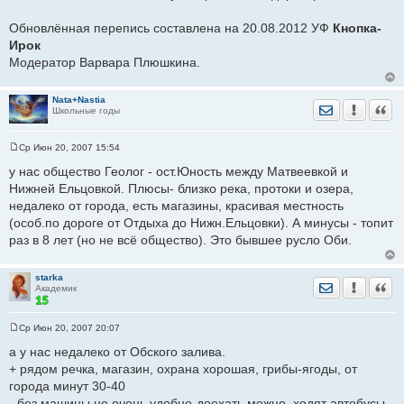
Обновлённая перепись составлена на 20.08.2012 УФ
Кнопка-
Ирок
Модератор Варвара Плюшкина.
Nata+Nastia
Отправить лич
Уведомить
Цита
Школьные годы
Ср Июн 20, 2007 15:54
С
о
у нас общество Геолог - ост.Юность между Матвеевкой и
о
Нижней Ельцовкой. Плюсы- близко река, протоки и озера,
б
щ
недалеко от города, есть магазины, красивая местность
е
(особ.по дороге от Отдыха до Нижн.Ельцовки). А минусы - топит
н
и
раз в 8 лет (но не всё общество). Это бывшее русло Оби.
е
starka
Отправить лич
Уведомить
Цита
Академик
Ср Июн 20, 2007 20:07
С
о
а у нас недалеко от Обского залива.
о
+ рядом речка, магазин, охрана хорошая, грибы-ягоды, от
б
щ
города минут 30-40
е
- без машины не очень удобно-доехать можно, ходят автобусы,
н