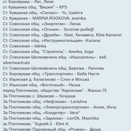
ст. Боровушка – Лис, Люка
ст. Кувшинка общ. "Вишня" – KPS
Ст. Кувшинка общ. «Сигнал» - Yu, Izadora
Ст. Кувшинка – MARINA ROGKOVA, avenika
Ст. Совхозная общ. «Энергетик» - Лиска
Ст. Совхозная общ. «Огонек» - Золотая рыбк@
Ст. Совхозная общ. «Дружба» - Nast, Хелависа, Юля-Karamel
Ст. Совхозная общ. «Инструментальщик» -Kariana
Ст. Совхозная – bilinka
Ст. Совхозная общ. "Строитель" - Ане4ка, koga
Ст. Совхозная-Шелковичиха общ. «Изыскатель» - bell,
silverheartcats
Ст. Совхозная-Шелковичиха общ. Березка - Лапочка
Ст. Боровушка общ. «Транспортник» - Баба Настя
Ст. Изынская д. Калаганово – Слон и Моська
Ст. Изынская общ. «Восточный» - Нюша
перед Плотниково, общество "Кирпичник" - Жанна-75
За Плотниково с. Шмаково – Хочушка
За Плотниково общ. «Нефтяник» - Lerishna
За Плотниково общ. «Электротранспортник» - Агния, Инча
За Плотниково общ. «Кондитер» - Vera*
За Плотниково общ. «Заринка» - LenOk, Maechka
за Плотниково, "Зодчий-2 - Юля А.
За Плотниково Паровозный общ. «Ручеек» - Дюша