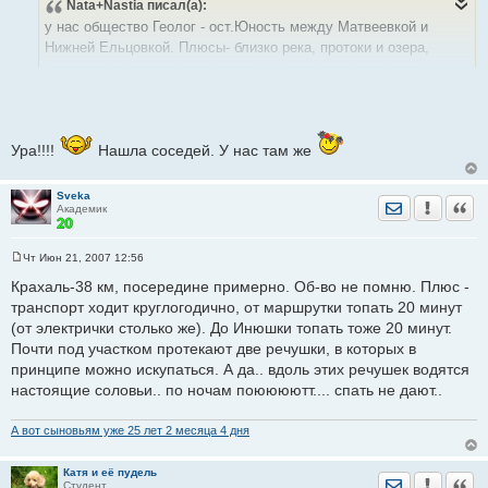
Nata+Nastia
писал(а):
о
б
у нас общество Геолог - ост.Юность между Матвеевкой и
щ
е
Нижней Ельцовкой. Плюсы- близко река, протоки и озера,
н
недалеко от города, есть магазины, красивая местность
и
е
(особ.по дороге от Отдыха до Нижн.Ельцовки). А минусы -
топит раз в 8 лет (но не всё общество). Это бывшее русло Оби.
Ура!!!!
Нашла соседей. У нас там же
Sveka
Отправить лич
Уведомить
Цита
Академик
Чт Июн 21, 2007 12:56
С
о
Крахаль-38 км, посередине примерно. Об-во не помню. Плюс -
о
транспорт ходит круглогодично, от маршрутки топать 20 минут
б
щ
(от электрички столько же). До Инюшки топать тоже 20 минут.
е
Почти под участком протекают две речушки, в которых в
н
и
принципе можно искупаться. А да.. вдоль этих речушек водятся
е
настоящие соловьи.. по ночам поюююютт.... спать не дают..
А вот сыновьям уже 25 лет 2 месяца 4 дня
Катя и её пудель
Отправить лич
Уведомить
Цита
Студент