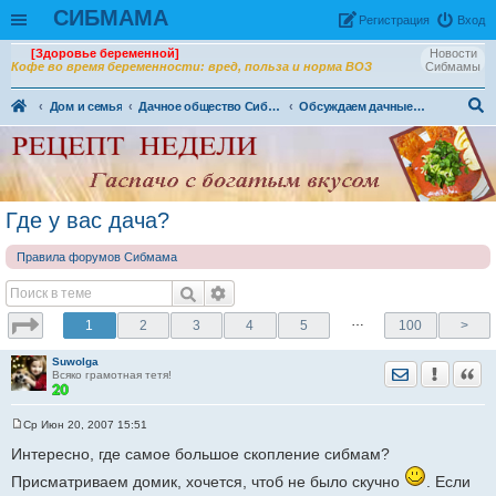
СИБМАМА
Рeгиcтpaция
Вход
[Здоровье беременной]
Новости
Кофе во время беременности: вред, польза и норма ВОЗ
Сибмамы
Дом и семья
Дачное общество Сибмама. Огородно - садовая жизнь
Обсуждаем дачные места - садовые общества
ои
ск
Где у вас дача?
Правила форумов Сибмама
…
1
2
3
4
5
100
>
Suwolga
Отправить лич
Уведомить
Цита
Всяко грамотная тетя!
Ср Июн 20, 2007 15:51
С
о
Интересно, где самое большое скопление сибмам?
о
б
Присматриваем домик, хочется, чтоб не было скучно
. Если
щ