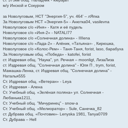
ст. 375км общ."Наладчик"- klepajan
м/у Инской и Сокуром
за Новолуговым, НСТ "Энергия-5", уч. 464' – лЯпка
За Новолуговым НСТ «Энергия-5» - Анютка04, vasilevna
Новолуговое с/о «Иня» - Катя и её пудель
Новолуговое с/о «Иня-2» - NATALI77
Новолуговое с/о «Солнечная долина» - IIIIena
Новолуговое с/о «Лада-2» - Алёник, =Татьяна=- , Кирюшка,
Новолуговое с/о «Колос-Рем» - Таня-Таня, forist, laso, барабуха
За Новолуговым общ. «Победа» - katofei, forist
ст. Издревая общ. "Наука", ул. Речная – moonligt, ЛизаЛиза
ст. Издревая общ. "Солнечная долина" - Юля П , trym, forist,
Мамашка-Ленка, ст. Издревая общ. "Солнечная долина" -
Наталья555
Ст. Издревая общ. «Ветеран» - Leya
Ст. Издревая - Алена
Ст. Учебный общ. «Зелёная поляна» ул. Солнечная -
Любанька1211,
Ст. Учебный общ. "Мичуринец" - snow-a
Ст. Учебный общ. «Мелиоратор» - Sule, Санечка_82
ст. Дубрава общ. «Почтовик»- Lenyska 1981, Tanya0709
Ст. Дубрава – Hell