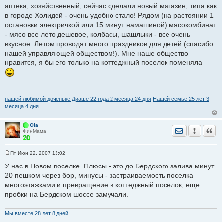
аптека, хозяйственный, сейчас сделали новый магазин, типа как
в городе Холидей - очень удобно стало! Рядом (на растоянии 1
остановки электричкой или 15 минут намашиной) мясокомбинат
- мясо все лето дешевое, колбасы, шашлыки - все очень
вкусное. Летом проводят много праздников для детей (спасибо
нашей управляющей обществом!). Мне наше общество
нравится, я бы его только на коттеджный поселок поменяла
нашей любимой доченьке Диаше 22 годa 2 месяца 24 дня
Нашей семье 25 лет 3
месяца 4 дня
Ola
Отправить лич
Уведомить
Цита
ФинМама
Пт Июн 22, 2007 13:02
С
о
У нас в Новом поселке. Плюсы - это до Бердского залива минут
о
20 пешком через бор, минусы - застраиваемость поселка
б
щ
многоэтажками и превращение в коттеджный поселок, еще
е
пробки на Бердском шоссе замучали.
н
и
е
Мы вместе 28 лет 8 дней