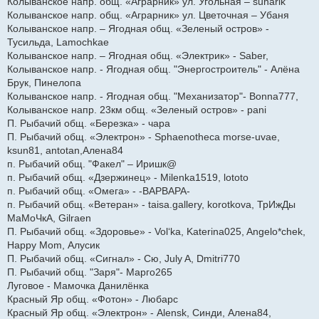
Колыванское напр. общ. «Аграрник» ул. Угольная – suharik
Колыванское напр. общ. «Аграрник» ул. Цветочная – Убаня
Колыванское напр. – Ягодная общ. «Зеленый остров» -
Тусильда, Lamochkae
Колыванское напр. – Ягодная общ. «Электрик» - Saber,
Колыванское напр. - Ягодная общ. "Энергостроитель" - Алёна
Брук, Пинелопа
Колыванское напр. - Ягодная общ. "Механизатор"- Bonna777,
Колыванское напр. 23км общ. «Зеленый остров» - pani
П. Рыбачий общ. «Березка» - чара
П. Рыбачий общ. «Электрон» - Sphaenotheca morse-uvae,
ksun81, antotan,Алена84
п. Рыбачий общ. "Факел" – Иришк@
п. Рыбачий общ. «Дзержинец» - Milenka1519, lototo
п. Рыбачий общ. «Омега» - -ВАРВАРА-
п. Рыбачий общ. «Ветеран» - taisa.gallery, korotkova, ТрИжДы
МаМоЧкА, Gilraen
П. Рыбачий общ. «Здоровье» - Vol‘ka, Katerina025, Angelo*chek,
Happy Mom, Алусик
П. Рыбачий общ. «Сигнал» - Сю, July A, Dmitri770
П. Рыбачий общ. "Заря"- Марго265
Луговое - Мамочка Данилёнка
Красный Яр общ. «Фотон» - Любарс
Красный Яр общ. «Электрон» - Alensk, Синди, Алена84,