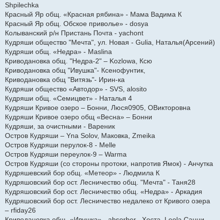
Shpilechka
Красный Яр общ. «Красная рябина» - Мама Вадима К
Красный Яр общ. Обское приволье» - dosya
Колыванский р/н Пристань Почта - yachont
Кудряши общество "Мечта", ул. Новая - Gulia, Наталья(Арсений)
Кудряши общ. «Недра» - Maslina
Криводановка общ. "Недра-2" – Kozlowa, Ксю
Криводановка общ "Ивушка"- Ксенофунтик,
Криводановка общ "Витязь"- Ирин-ка
Кудряши общество «Автодор» - SVS, alosito
Кудряши общ. «Семицвет» - Наталья 4
Кудряши Кривое озеро – Бонни, Люся0905, ОВикторовна
Кудряши Кривое озеро общ «Весна» – Бонни
Кудряши, за очистными - Вареник
Остров Кудряши – Yna Solov, Маковка, Zmeika
Остров Кудряши перулок-8 - Melle
Остров Кудряши переулок-9 – Warma
Остров Кудряши (со стороны протоки, напротив Ямок) - Анчутка
Кудряшевский бор общ. «Метеор» - Людмила К
Кудряшовский бор ост. Лесничество общ. "Мечта" - Таня28
Кудряшовский бор ост. Лесничество общ. «Недра» - Аркадия
Кудряшовский бор ост. Лесничество недалеко от Кривого озера
– rfiday26
Криводановка общ. «Ивушка» - absorber , Хоста, Leola,Санни