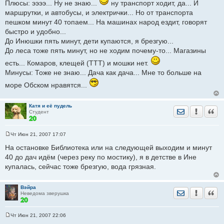
Плюсы: ээээ... Ну не знаю...
ну транспорт ходит, да... И
н
и
маршрутки, и автобусы, и электрички... Но от транспорта
е
пешком минут 40 топаем... На машинах народ ездит, говорят
быстро и удобно...
До Инюшки пять минут, дети купаются, я брезгую...
До леса тоже пять минут, но не ходим почему-то... Магазины
есть... Комаров, клещей (ТТТ) и мошки нет.
Минусы: Тоже не знаю... Дача как дача... Мне то больше на
море Обском нравятся...
Катя и её пудель
Отправить лич
Уведомить
Цита
Студент
Чт Июн 21, 2007 17:07
С
о
На остановке Библиотека или на следующей выходим и минут
о
40 до дач идём (через реку по мостику), я в детстве в Ине
б
щ
купалась, сейчас тоже брезгую, вода грязная.
е
н
и
е
Вэйра
Отправить лич
Уведомить
Цита
Неведома зверушка
Чт Июн 21, 2007 22:06
С