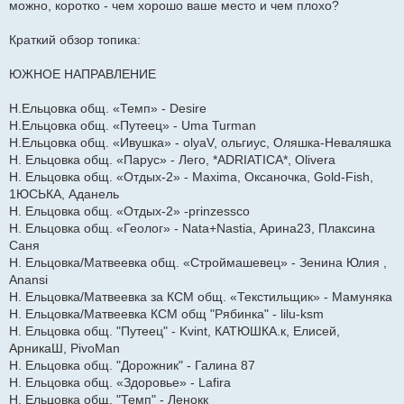
можно, коротко - чем хорошо ваше место и чем плохо?
е
н
и
е
Краткий обзор топика:
ЮЖНОЕ НАПРАВЛЕНИЕ
Н.Ельцовка общ. «Темп» - Desire
Н.Ельцовка общ. «Путеец» - Uma Turman
Н.Ельцовка общ. «Ивушка» - olyaV, ольгиус, Оляшка-Неваляшка
Н. Ельцовка общ. «Парус» - Лего, *ADRIATICA*, Olivera
Н. Ельцовка общ. «Отдых-2» - Maxima, Оксаночка, Gold-Fish,
1ЮСЬКА, Aданель
Н. Ельцовка общ. «Отдых-2» -prinzessco
Н. Ельцовка общ. «Геолог» - Nata+Nastia, Арина23, Плаксина
Саня
Н. Ельцовка/Матвеевка общ. «Строймашевец» - Зенина Юлия ,
Anansi
Н. Ельцовка/Матвеевка за КСМ общ. «Текстильщик» - Мамуняка
Н. Ельцовка/Матвеевка КСМ общ "Рябинка" - lilu-ksm
Н. Ельцовка общ. "Путеец" - Kvint, КАТЮШКА.к, Елисей,
АрникаШ, PivoMan
Н. Ельцовка общ. "Дорожник" - Галина 87
Н. Ельцовка общ. «Здоровье» - Lafira
Н. Ельцовка общ. "Темп" - Ленокк