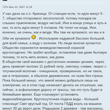
Пт Июн 22, 2007 11:29
С
о
У нас дача на о.п. Криница. От станции если, то идти минут 5 -
о
7, общество отгорожено лесополосой, потому поездов не
б
щ
слышно практически, воздух чистый, Иня в конце улицы и чуть в
е
низ, то есть идти минут 5 ползком. Не топит ни когда. Иня,
н
и
конечно, не очень, как и везде. Мы там не купаемся, но мы и в
е
Оби не купаемся
. Используем надувной бассеин большой,
для всей семьи, а воду с колонки. Но люди многие купаются.
Общество охраняется вневедомственной охраной
круглогодично. Не грабят вообще, оставляем там даже бытовую
технику, то есть жить можно, как дома.
В обществе свой магазин с достаточно низкими ценами, через
день привозят молоко 11 рублей литр, сметану, сливки, творог с
тогучинской молочки - очищенное, проверенное, но не такое,
как в тетрапаках, а обычное деревенское, но пьем без страха.
Пока большой минус, что зимой можно добраться лишь на
электричке, но в этом году начинают делать не отсыпную, как
сейчас, а асфальтовую дорогу от трассы, так что путь будет в
ближайшее время. Еще планируют установить
видеонаблюдение. Круглосуточная подача воды - большой
плюсище! Свет круглый год. От поста ГБДД ехать на машине
минут 30 до ворот дачи. Рядышком 2 деревни - там магазины,