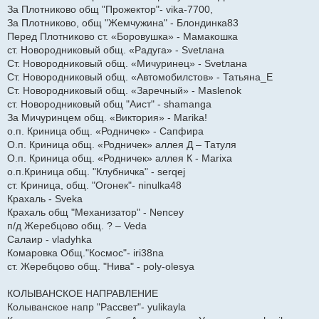
За Плотниково общ "Прожектор"- vika-7700,
За Плотниково, общ "Жемчужина" - Блондинка83
Перед Плотниково ст. «Боровушка» - Мамакошка
ст. Новородниковый общ. «Радуга» - Svetлана
Ст. Новородниковый общ. «Мичуринец» - Svetлана
Ст. Новородниковый общ. «Автомобилстов» - Татьяна_Е
Ст. Новородниковый общ. «Заречный» - Maslenok
ст. Новородниковый общ "Аист" - shamanga
За Мичуринцем общ. «Виктория» - Marika!
о.п. Криница общ. «Родничек» - Сапфира
О.п. Криница общ. «Родничек» аллея Д – Татуля
О.п. Криница общ. «Родничек» аллея К - Marixa
о.п.Криница общ. "Клубничка" - serqej
ст. Криница, общ. "Огонек"- ninulka48
Крахаль - Sveka
Крахаль общ "Механизатор" - Nencey
п/д Жеребцово общ. ? – Veda
Салаир - vladyhka
Комаровка Общ."Космос"- iri38na
ст. Жеребцово общ. "Нива" - poly-olesya
КОЛЫВАНСКОЕ НАПРАВЛЕНИЕ
Колыванское напр "Рассвет"- yulikayla