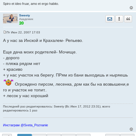
Spiro et ideo fruar, amo et ergo habito.
Sweety
Отправить лич
Уведомить
Цита
Академик
Пт Июн 22, 2007 17:03
С
о
А у нас за Инской и Крахалем- Репьево.
о
б
щ
Еще дача моих родителей- Мочище.
е
- дорого
н
и
- пляжа рядом нет
е
+ красиво
+ у нас участок на берегу. ПРям из бани выходишь и ныряешь
Огрождено пирсом, лесенка, дом как бы на возвышени,е
го и участок не топит..
+ лесок у нас хороший
Последний раз редактировалось: Sweety (Вс Июн 17, 2012 23:31), всего
редактировалось 1 раз
Инстаграм @Sveta_Poznanie