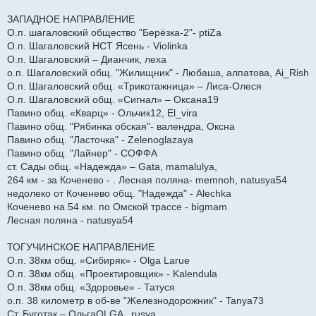
ЗАПАДНОЕ НАПРАВЛЕНИЕ
О.п. шагаловский общество "Берёзка-2"- ptiZa
О.п. Шагаловский НСТ Ясень - Violinka
О.п. Шагаловский – Дианчик, леха
о.п. Шагаловский общ. "Жилищник" - Любаша, алпатова, Ai_Rish
О.п. Шагаловский общ. «Трикотажница» – Лиса-Олеся
О.п. Шагаловский общ. «Сигнал» – Оксана19
Павино общ. «Кварц» - Ольчик12, El_vira
Павино общ. "Рябинка обская"- валендра, Оксна
Павино общ. "Ласточка" - Zelenoglazaya
Павино общ. "Лайнер" - СОФФА
ст. Сады общ. «Надежда» – Gata, mamalulya,
264 км - за Коченево - . Лесная поляна- memnoh, natusya54
недолеко от Коченево общ. "Надежда" - Alechka
Коченево на 54 км. по Омской трассе - bigmam
Лесная поляна - natusya54
ТОГУЧИНСКОЕ НАПРАВЛЕНИЕ
О.п. 38км общ. «Сибиряк» - Olga Larue
О.п. 38км общ. «Проектировщик» - Kalendula
О.п. 38км общ. «Здоровье» - Татуся
о.п. 38 километр в об-ве "Железнодорожник" - Tanya73
Ст. Буготак – ОльгаOLGA , rusya