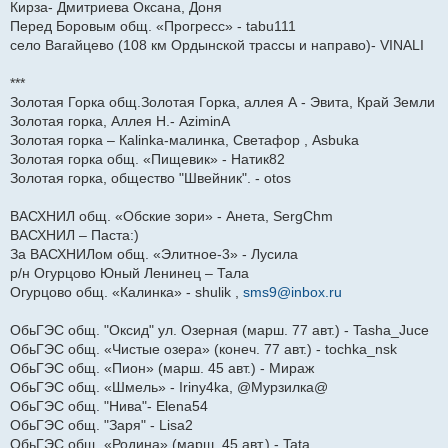
Кирза- Дмитриева Оксана, Доня
Перед Боровым общ. «Прогресс» - tabu111
село Вагайцево (108 км Ордынской трассы и направо)- VINALI
***
Золотая Горка общ.Золотая Горка, аллея А - Эвита, Край Земли
Золотая горка, Аллея Н.- AziminA
Золотая горка – Кalinka-малинка, Светафор , Asbuka
Золотая горка общ. «Пищевик» - Натик82
Золотая горка, общество "Швейник". - otos
ВАСХНИЛ общ. «Обские зори» - Анета, SergChm
ВАСХНИЛ – Паста:)
За ВАСХНИЛом общ. «Элитное-3» - Лусила
р/н Огурцово Юный Ленинец – Тала
Огурцово общ. «Калинка» - shulik ,
sms9@inbox.ru
ОбьГЭС общ. "Оксид" ул. Озерная (марш. 77 авт.) - Tasha_Juce
ОбьГЭС общ. «Чистые озера» (конеч. 77 авт.) - tochka_nsk
ОбьГЭС общ. «Пион» (марш. 45 авт.) - Мираж
ОбьГЭС общ. «Шмель» - Iriny4ka, @Мурзилка@
ОбьГЭС общ. "Нива"- Elena54
ОбьГЭС общ. "Заря" - Lisa2
ОбьГЭС общ. «Родина» (марш. 45 авт.) - Tata