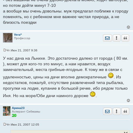
и
но потом дойти минут 7-10
е
а вообще мы очень довольны. муж предлагал поближе к городу
поменять, но с ребенком мне важнее чистая природа, а не
близость поездки
Vera*
Отправить лич
Уведомить
Цита
Профессор
Чт Июн 21, 2007 9:36
С
о
У нас дача на Льнихе. Это достаточно далеко от города ( 80 км.
о
), может для кого-то это минус, а нам нравится, воздух
б
щ
замечательный, места грибные-ягодные. К тому же в связи с
е
н
удаленностью, цены на дачи вполне демократичные
. Из
и
е
недостатков, пожалуй, отсутствие развлечений типа рыбалка,
прогулки на лодке, купание в большой речке, ибо рядом только
Иня. Но на море/Оби дачи намного дороже
.
Арина23
Отправить лич
Уведомить
Цита
Аспирант Сибмамы
Чт Июн 21, 2007 12:05
С
о