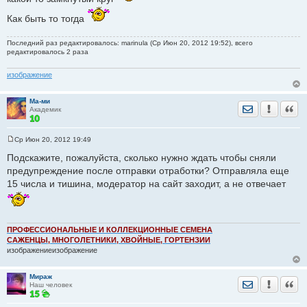
Как быть то тогда
Последний раз редактировалось: marinula (Ср Июн 20, 2012 19:52), всего
редактировалось 2 раза
изображение
Ма-ми
Отправить лич
Уведомить
Цита
Академик
Ср Июн 20, 2012 19:49
С
о
Подскажите, пожалуйста, сколько нужно ждать чтобы сняли
о
предупреждение после отправки отработки? Отправляла еще
б
щ
15 числа и тишина, модератор на сайт заходит, а не отвечает
е
н
и
е
ПРОФЕССИОНАЛЬНЫЕ И КОЛЛЕКЦИОННЫЕ СЕМЕНА
САЖЕНЦЫ, МНОГОЛЕТНИКИ, ХВОЙНЫЕ, ГОРТЕНЗИИ
изображениеизображение
Мираж
Отправить лич
Уведомить
Цита
Наш человек