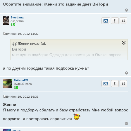
о
Обратите внимание: Женни это задание дает
ВиТори
б
щ
е
н
Swetlana
и
Отправить лич
Уведомить
Цита
Академик
е
Вт Июн 19, 2012 14:32
С
о
Женни
писал(а):
о
б
ВиТори
щ
е
мне нужна подборка Одежда для кормящих в Омске: адреса,
н
телефоны, ссылки на интернет-магазины
и
е
можно сразу в эту тему
а по другим городам такая подборка нужна?
http://forum.sibmama.ru/viewtopic.php?t=48692
TatianaFM
Отправить лич
Уведомить
Цита
мудрый папа
Вт Июн 19, 2012 16:33
С
о
Женни
о
Я могу и подборку сбелать и базу отработать.Мне любой вопрос
б
щ
е
поручите, я постараюсь справиться
н
и
е
Ма-ми