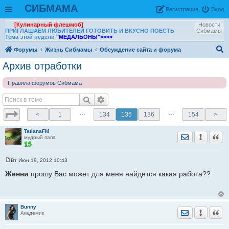
СИБМАМА
Рeгиcтpaция
Вход
[Кулинарный флешмоб]
Новости
ПРИГЛАШАЕМ ЛЮБИТЕЛЕЙ ГОТОВИТЬ И ВКУСНО ПОЕСТЬ
Сибмамы
Тема этой недели
"МЕДАЛЬОНЫ"
>>>>
Форумы
Жизнь Сибмамы
Обсуждение сайта и форума
ои
Архив отработки
ск
Правила форумов Сибмама
…
…
<
1
134
135
136
154
>
TatianaFM
Отправить лич
Уведомить
Цита
мудрый папа
Вт Июн 19, 2012 10:43
С
о
Женни
прошу Вас может для меня найдется какая работа??
о
б
щ
е
н
Bunny
и
Отправить лич
Уведомить
Цита
Академик
е