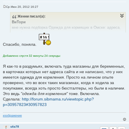
Ср Июн 20, 2012 16:27
С
о
Женни
писал(а):
о
б
ВиТори
щ
е
мне нужна подборка Одежда для кормящих в Омске: адреса,
н
телефоны, ссылки на интернет-магазины
и
е
можно сразу в эту тему
http://forum.sibmama.ru/viewtopic.php?t=48692
Спасибо, поняла.
Добавлено спустя 20 секунд:
Добавлено спустя 32 минуты 24 секунды:
Я как-то в раздумьях, включать туда магазины для беременных,
TatianaFM
писал(а):
в карточках которых нет адреса сайта и не написано, что у них
Женни
прошу Вас может для меня найдется какая
имеется одежда для кормления. Просто на личном опыте
работа??
проверено, что во всех таких магазинах, когда я ходила за
тип выберите, пожалуйста
покупками, всегда хоть просто бюстгалтеры, но были в наличии.
Это ведь
"одежда для кормления"
тоже. Включила.
Сделала:
http://forum.sibmama.ru/viewtopic.php?
p=30957823#30957823
изображение
ulia78