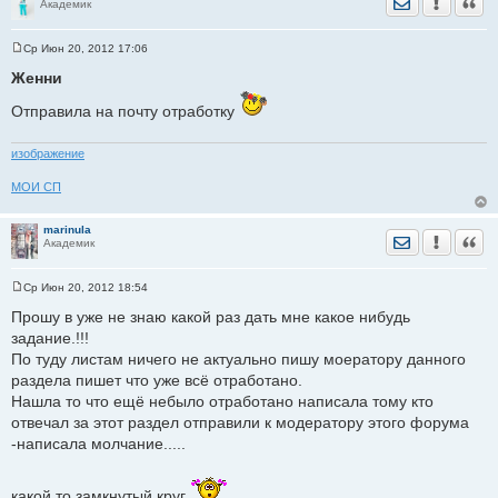
Отправить лич
Уведомить
Цита
Академик
Ср Июн 20, 2012 17:06
С
о
Женни
о
б
Отправила на почту отработку
щ
е
н
и
изображение
е
МОИ СП
marinula
Отправить лич
Уведомить
Цита
Академик
Ср Июн 20, 2012 18:54
С
о
Прошу в уже не знаю какой раз дать мне какое нибудь
о
задание.!!!
б
щ
По туду листам ничего не актуально пишу моератору данного
е
раздела пишет что уже всё отработано.
н
и
Нашла то что ещё небыло отработано написала тому кто
е
отвечал за этот раздел отправили к модератору этого форума
-написала молчание.....
какой то замкнутый круг