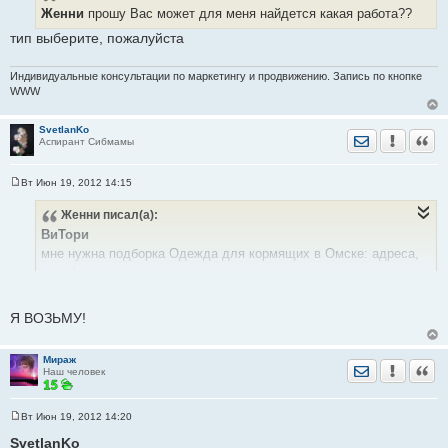
Женни
прошу Вас может для меня найдется какая работа??
тип выберите, пожалуйста
Индивидуальные консультации по маркетингу и продвижению. Запись по кнопке
WWW
SvetlanKo
Отправить лич
Уведомить
Цита
Аспирант Сибмамы
Вт Июн 19, 2012 14:15
С
о
Женни
писал(а):
о
б
ВиТори
щ
е
мне нужна подборка Одежда для кормящих в Омске: адреса,
н
телефоны, ссылки на интернет-магазины
и
е
можно сразу в эту тему
http://forum.sibmama.ru/viewtopic.php?t=48692
Я ВОЗЬМУ!
Мираж
Отправить лич
Уведомить
Цита
Наш человек
Вт Июн 19, 2012 14:20
С
о
SvetlanKo