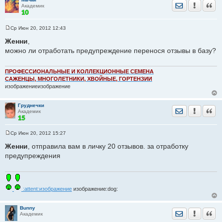
Отправить лич
Уведомить
Цита
Академик
Ср Июн 20, 2012 12:43
С
о
Женни
,
о
можно ли отработать предупреждение перенося отзывы в базу?
б
щ
е
н
ПРОФЕССИОНАЛЬНЫЕ И КОЛЛЕКЦИОННЫЕ СЕМЕНА
и
САЖЕНЦЫ, МНОГОЛЕТНИКИ, ХВОЙНЫЕ, ГОРТЕНЗИИ
е
изображениеизображение
Груднечки
Отправить лич
Уведомить
Цита
Академик
Ср Июн 20, 2012 15:27
С
о
Женни
, отправила вам в личку 20 отзывов. за отработку
о
предупреждения
б
щ
е
н
и
е
:attent:изображение
изображение:dog:
Bunny
Отправить лич
Уведомить
Цита
Академик