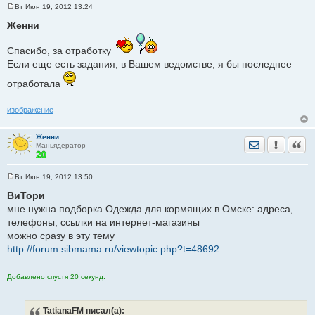
Вт Июн 19, 2012 13:24
С
о
Женни
о
б
щ
Спасибо, за отработку
е
Если еще есть задания, в Вашем ведомстве, я бы последнее
н
и
е
отработала
изображение
Женни
Отправить лич
Уведомить
Цита
Маньядератор
Вт Июн 19, 2012 13:50
С
о
ВиТори
о
мне нужна подборка Одежда для кормящих в Омске: адреса,
б
щ
телефоны, ссылки на интернет-магазины
е
можно сразу в эту тему
н
и
http://forum.sibmama.ru/viewtopic.php?t=48692
е
Добавлено спустя 20 секунд:
TatianaFM
писал(а):