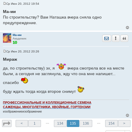
Ср Июн 20, 2012 19:54
С
о
Ма-ми
о
По строительству? Вам Наташка вчера сняла одно
б
щ
предупреждение.
е
н
и
е
Ма-ми
Отправить лич
Уведомить
Цита
Академик
Ср Июн 20, 2012 20:26
С
о
Мираж
о
б
да, по строительству) эх, я
вчера смотрела все на месте
щ
е
были, а сегодня не заглянула, жду что она мне напишет...
н
и
спасибо
е
буду ждать тогда когда второе снимут
ПРОФЕССИОНАЛЬНЫЕ И КОЛЛЕКЦИОННЫЕ СЕМЕНА
САЖЕНЦЫ, МНОГОЛЕТНИКИ, ХВОЙНЫЕ, ГОРТЕНЗИИ
изображениеизображение
…
…
<
1
134
135
136
154
>