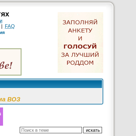
тях
и
|
FAQ
ия
ма ВОЗ