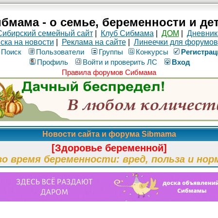
бмама - о семье, беременности и де
Сибирский семейный сайт
|
Клуб Сибмама
|
ДОМ
|
Дневник
ска на новости
|
Реклама на сайте
|
Линеечки для форумов
Поиск
Пользователи
Группы
Конкурсы
Рeгиcтpaц
Профиль
Войти и проверить ЛС
Вход
Правила форумов Сибмама
Новости сайта и форума Sibmama
[Здоровье беременной]
во время беременности: вред, польза и нор