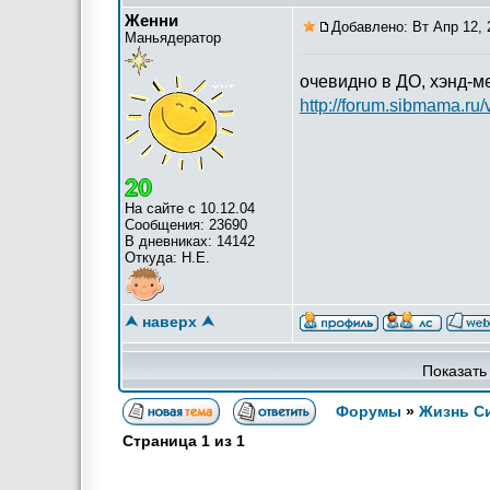
Женни
Добавлено: Вт Апр 12, 
Маньядератор
очевидно в ДО, хэнд-м
http://forum.sibmama.ru
На сайте с 10.12.04
Сообщения: 23690
В дневниках: 14142
Откуда: Н.Е.
⮝ наверх ⮝
Показать
Форумы
»
Жизнь С
Страница
1
из
1