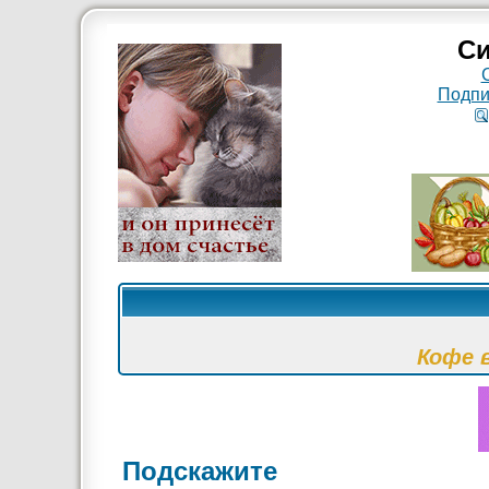
Си
Подпи
Кофе 
Подскажите