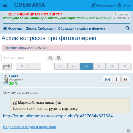
СИБМАМА
Рeгиcтpaция
Вход
110 ЛУЧШИХ ЦИТАТ ПРО АВГУСТ
Новости
статусы со смыслом про жизнь, уходящее лето и вдохновение
Сибмамы
Форумы
Жизнь Сибмамы
Обсуждение сайта и форума
ои
Архив вопросов про фотогалерею
ск
Правила форумов Сибмама
…
<
1
25
26
27
28
29
>
Настя
Отправить лич
Уведомить
Цита
Академик
Чт Окт 21, 2010 19:01
С
о
Марисабэлька
писал(а):
о
б
Так все таки, как загрузить картинку
щ
е
http://forum.sibmama.ru/viewtopic.php?p=327634#327634
н
и
е
Подробнее о Клубе и партнерах