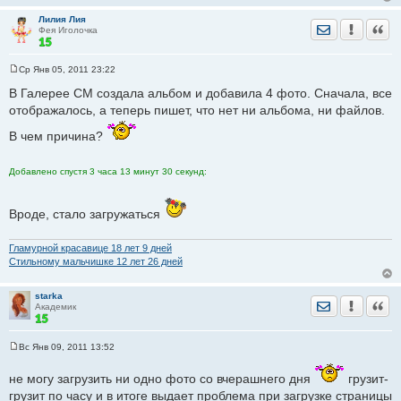
Лилия Лия
Отправить лич
Уведомить
Цита
Фея Иголочка
Ср Янв 05, 2011 23:22
С
о
В Галерее СМ создала альбом и добавила 4 фото. Сначала, все
о
отображалось, а теперь пишет, что нет ни альбома, ни файлов.
б
щ
е
В чем причина?
н
и
е
Добавлено спустя 3 часа 13 минут 30 секунд:
Вроде, стало загружаться
Гламурной красавице 18 лет 9 дней
Стильному мальчишке 12 лет 26 дней
starka
Отправить лич
Уведомить
Цита
Академик
Вс Янв 09, 2011 13:52
С
о
не могу загрузить ни одно фото со вчерашнего дня
о
грузит-
б
грузит по часу и в итоге выдает проблема при загрузке страницы
щ