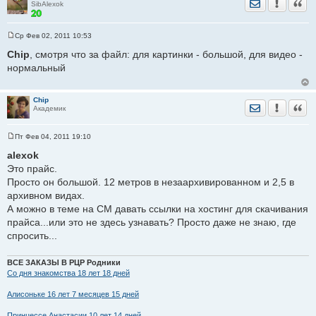
Отправить лич
Уведомить
Цита
SibAlexok
Ср Фев 02, 2011 10:53
С
о
Chip
, смотря что за файл: для картинки - большой, для видео -
о
нормальный
б
щ
е
н
Chip
и
Отправить лич
Уведомить
Цита
Академик
е
Пт Фев 04, 2011 19:10
С
о
alexok
о
Это прайс.
б
щ
Просто он большой. 12 метров в незаархивированном и 2,5 в
е
архивном видах.
н
и
А можно в теме на СМ давать ссылки на хостинг для скачивания
е
прайса...или это не здесь узнавать? Просто даже не знаю, где
спросить...
ВСЕ ЗАКАЗЫ В РЦР Родники
Со дня знакомства 18 лет 18 дней
Алисоньке 16 лет 7 месяцев 15 дней
Принцессе Анастасии 10 лет 14 дней