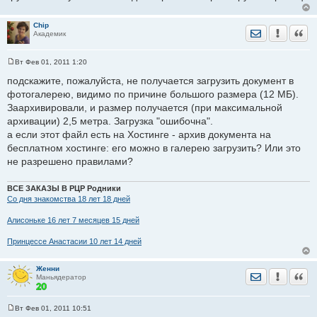
е
н
и
Chip
Отправить лич
Уведомить
Цита
е
Академик
Вт Фев 01, 2011 1:20
С
о
подскажите, пожалуйста, не получается загрузить документ в
о
фотогалерею, видимо по причине большого размера (12 МБ).
б
щ
Заархивировали, и размер получается (при максимальной
е
архивации) 2,5 метра. Загрузка "ошибочна".
н
и
а если этот файл есть на Хостинге - архив документа на
е
бесплатном хостинге: его можно в галерею загрузить? Или это
не разрешено правилами?
ВСЕ ЗАКАЗЫ В РЦР Родники
Со дня знакомства 18 лет 18 дней
Алисоньке 16 лет 7 месяцев 15 дней
Принцессе Анастасии 10 лет 14 дней
Женни
Отправить лич
Уведомить
Цита
Маньядератор
Вт Фев 01, 2011 10:51
С