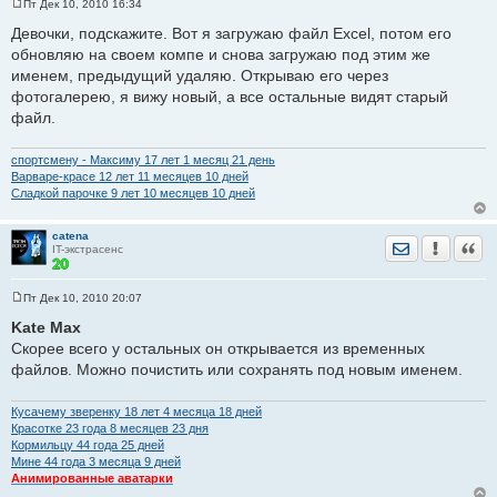
Пт Дек 10, 2010 16:34
С
о
Девочки, подскажите. Вот я загружаю файл Excel, потом его
о
обновляю на своем компе и снова загружаю под этим же
б
щ
именем, предыдущий удаляю. Открываю его через
е
фотогалерею, я вижу новый, а все остальные видят старый
н
и
файл.
е
спортсмену - Максиму 17 лет 1 месяц 21 день
Варваре-красе 12 лет 11 месяцев 10 дней
Сладкой парочке 9 лет 10 месяцев 10 дней
catena
Отправить лич
Уведомить
Цита
IT-экстрасенс
Пт Дек 10, 2010 20:07
С
о
Kate Max
о
Скорее всего у остальных он открывается из временных
б
щ
файлов. Можно почистить или сохранять под новым именем.
е
н
и
Кусачему зверенку 18 лет 4 месяца 18 дней
е
Красотке 23 годa 8 месяцев 23 дня
Кормильцу 44 годa 25 дней
Мине 44 годa 3 месяца 9 дней
Анимированные аватарки