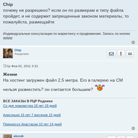
о
Chip
о
почему не разрешено? если он по размерам и типу файла
б
щ
пройдет, и не содержит запрещенные законом материалы, то
е
пожалуйста, размещайте
н
и
е
Индивидуальные консультации по маркетингу и продвижению. Запись по кнопке
WWW
Chip
Отправить лич
Уведомить
Цита
Академик
Ср Фев 02, 2011 3:31
С
о
Женни
о
На хостинг загружен файл 2,5 метра. Его в галерею на СМ
б
щ
е
нельзя разместить? он считается большим?
н
и
е
ВСЕ ЗАКАЗЫ В РЦР Родники
Со дня знакомства 18 лет 18 дней
Алисоньке 16 лет 7 месяцев 15 дней
Принцессе Анастасии 10 лет 14 дней
alexok