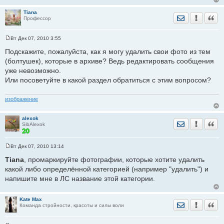
Tiana
Отправить лич
Уведомить
Цита
Профессор
Вт Дек 07, 2010 3:55
С
о
Подскажите, пожалуйста, как я могу удалить свои фото из тем
о
(болтушек), которые в архиве? Ведь редактировать сообщения
б
щ
уже невозможно.
е
Или посоветуйте в какой раздел обратиться с этим вопросом?
н
и
е
изображение
alexok
Отправить лич
Уведомить
Цита
SibAlexok
Вт Дек 07, 2010 13:14
С
о
Tiana
, промаркируйте фотографии, которые хотите удалить
о
какой либо определённой категорией (например "удалить") и
б
щ
напишите мне в ЛС название этой категории.
е
н
и
е
Kate Max
Отправить лич
Уведомить
Цита
Команда стройности, красоты и силы воли