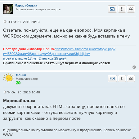
Марисабэлька
Отправить лич
Уведомить
Цита
Первый класс вторая четверть
Чт Окт 21, 2010 20:13
С
о
Ответьте, пожалуйста, еще на один вопрос. Моя картинка в
о
WORDоском документе, можно ее как-нибудь вставить в тему.
б
щ
е
н
Свет для дачи и квартир Орг 8%
https://forum.sibmama.ru/viewtopic.php?
и
t=455002&start=0&postdays=0&postorder=asc&highlight=
е
моей малышке 17 лет 2 месяца 25 дней
Британские плюшевые котята ищут верных и любящих хозяев
Женни
Отправить лич
Уведомить
Цита
Маньядератор
Пн Окт 25, 2010 10:48
С
о
Марисабэлька
о
документ сохранить как HTML-страницу, появится папка со
б
щ
всеми картинками - оттуда возьмете нужную картинку и
е
загрузите, как сказано в первом посте
н
и
е
Индивидуальные консультации по маркетингу и продвижению. Запись по кнопке
WWW