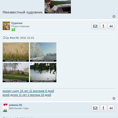
Неизвестный художник.
Сурочек
Отправить лич
Уведомить
Цита
Подготовишка
Ср Фев 09, 2011 21:21
С
о
о
б
щ
е
н
и
е
моему сыну 16 лет 11 месяцев 6 дней
моей дочке 11 лет 2 месяца 18 дней
antonio 81
Отправить лич
Уведомить
Цита
Школьные годы