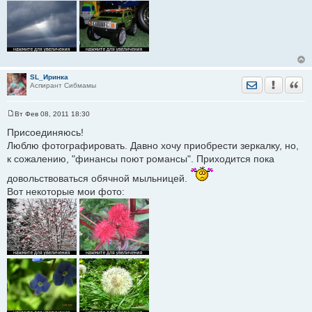
SL_Иринка
Отправить лич
Уведомить
Цита
Аспирант Сибмамы
Вт Фев 08, 2011 18:30
С
о
Присоединяюсь!
о
Люблю фотографировать. Давно хочу приобрести зеркалку, но,
б
щ
к сожалению, "финансы поют романсы". Приходится пока
е
н
довольствоваться обячной мыльницей.
и
е
Вот некоторые мои фото: