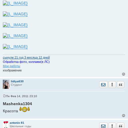
е
сынуле 21 год 3 месяца 12 дней
Обработка фото, коллажи(в ЛС)
Мои работы
изображение
lidiya630
Отправить лич
Уведомить
Цита
Студент
Пн Фев 14, 2011 23:10
С
о
Mashenka1304
о
б
Красота
щ
е
н
и
antonio 81
Отправить лич
Уведомить
Цита
е
Школьные годы