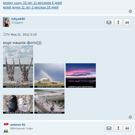
моему сыну 16 лет 11 месяцев 6 дней
моей дочке 11 лет 2 месяца 18 дней
lidiya630
Отправить лич
Уведомить
Цита
Студент
Пт Фев 11, 2011 0:15
С
о
еще нашла фото)))
о
б
щ
е
н
и
е
antonio 81
Отправить лич
Уведомить
Цита
Школьные годы