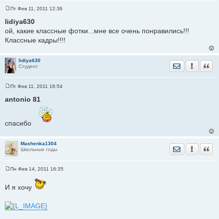
Пт Фев 11, 2011 12:36
С
о
lidiya630
о
ой, какие классные фотки...мне все очень понравились!!!
б
щ
Классные кадры!!!!
е
н
и
е
lidiya630
Отправить лич
Уведомить
Цита
Студент
Пт Фев 11, 2011 16:54
С
о
antonio 81
о
б
щ
е
спасибо
н
и
е
Mashenka1304
Отправить лич
Уведомить
Цита
Школьные годы
Пн Фев 14, 2011 16:35
С
о
о
И я хочу
б
щ
е
н
и