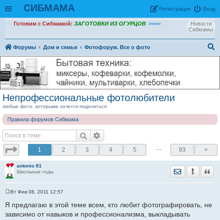
СИБМАМА
Рeгиcтpaция
Вход
Готовим с Сибмамой:
ЗАГОТОВКИ ИЗ ОГУРЦОВ
>>>>
Новости
Сибмамы
Форумы
Дом и семья
Фотофорум. Все о фото
ои
ск
Непрофессиональные фотолюбители
любые фото, которыми хочется поделиться
Правила форумов Сибмама
…
1
2
3
4
5
93
>
antonio 81
Отправить лич
Уведомить
Цита
Школьные годы
Вт Фев 08, 2011 12:57
С
о
Я предлагаю в этой теме всем, кто любит фотографировать, не
о
зависимо от навыков и профессионализма, выкладывать
б
щ