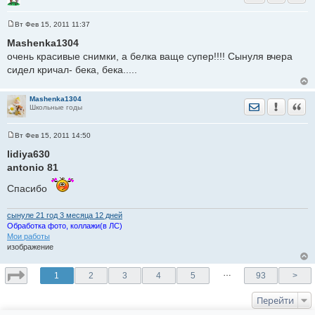
Вт Фев 15, 2011 11:37
С
о
Mashenka1304
о
очень красивые снимки, а белка ваще супер!!!! Сынуля вчера
б
щ
сидел кричал- бека, бека.....
е
н
и
е
Mashenka1304
Отправить лич
Уведомить
Цита
Школьные годы
Вт Фев 15, 2011 14:50
С
о
lidiya630
о
antonio 81
б
щ
е
Спасибо
н
и
е
сынуле 21 год 3 месяца 12 дней
Обработка фото, коллажи(в ЛС)
Мои работы
изображение
…
1
2
3
4
5
93
>
Перейти