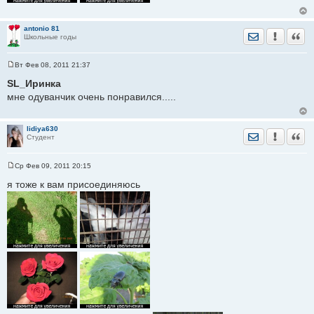
antonio 81
Отправить лич
Уведомить
Цита
Школьные годы
Вт Фев 08, 2011 21:37
С
о
SL_Иринка
о
мне одуванчик очень понравился.....
б
щ
е
н
lidiya630
и
Отправить лич
Уведомить
Цита
Студент
е
Ср Фев 09, 2011 20:15
С
о
я тоже к вам присоединяюсь
о
б
щ
е
н
и
е