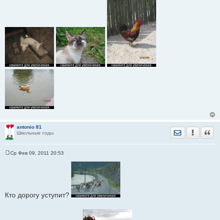
antonio 81
Отправить лич
Уведомить
Цита
Школьные годы
Ср Фев 09, 2011 20:53
С
о
о
б
щ
е
н
Кто дорогу уступит?
и
е