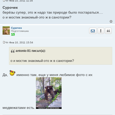
Чт Фев 10, 2011 11:34
С
о
Сурочек
о
берёзы супер, это ж надо так природе было постараться....
б
щ
о и мостик знакомый-это ж в санотории?
е
н
и
е
Сурочек
Отправить лич
Уведомить
Цита
Подготовишка
Чт Фев 10, 2011 15:54
С
о
antonio 81
писал(а):
о
б
щ
е
о и мостик знакомый-это ж в санотории?
н
и
е
Да,
именно там, еще у меня любимое фото с их
медвежатами есть.