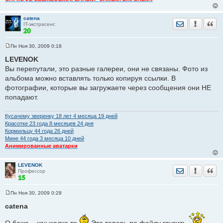
catena
Отправить лич
Уведомить
Цита
IT-экстрасенс
Пн Ноя 30, 2009 0:18
С
о
LEVENOK
о
Вы перепутали, это разные галереи, они не связаны. Фото из
б
щ
альбома можно вставлять только копируя ссылки. В
е
фотографии, которые вы загружаете через сообщения они НЕ
н
и
попадают.
е
Кусачему зверенку 18 лет 4 месяца 19 дней
Красотке 23 годa 8 месяцев 24 дня
Кормильцу 44 годa 26 дней
Мине 44 годa 3 месяца 10 дней
Анимированные аватарки
LEVENOK
Отправить лич
Уведомить
Цита
Профессор
Пн Ноя 30, 2009 0:28
С
о
catena
о
б
щ