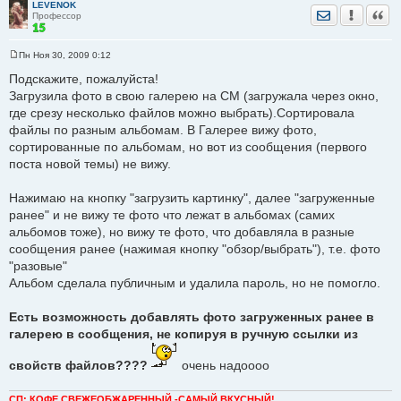
LEVENOK
Отправить лич
Уведомить
Цита
Профессор
Пн Ноя 30, 2009 0:12
С
о
Подскажите, пожалуйста!
о
Загрузила фото в свою галерею на СМ (загружала через окно,
б
щ
где срезу несколько файлов можно выбрать).Сортировала
е
файлы по разным альбомам. В Галерее вижу фото,
н
и
сортированные по альбомам, но вот из сообщения (первого
е
поста новой темы) не вижу.
Нажимаю на кнопку "загрузить картинку", далее "загруженные
ранее" и не вижу те фото что лежат в альбомах (самих
альбомов тоже), но вижу те фото, что добавляла в разные
сообщения ранее (нажимая кнопку "обзор/выбрать"), т.е. фото
"разовые"
Альбом сделала публичным и удалила пароль, но не помогло.
Есть возможность добавлять фото загруженных ранее в
галерею в сообщения, не копируя в ручную ссылки из
свойств файлов????
очень надоооо
СП: КОФЕ СВЕЖЕОБЖАРЕННЫЙ -САМЫЙ ВКУСНЫЙ!