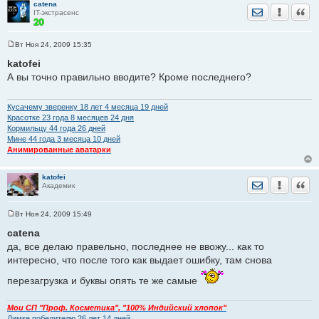
catena
Отправить лич
Уведомить
Цита
IT-экстрасенс
Вт Ноя 24, 2009 15:35
С
о
katofei
о
А вы точно правильно вводите? Кроме последнего?
б
щ
е
н
Кусачему зверенку 18 лет 4 месяца 19 дней
и
Красотке 23 годa 8 месяцев 24 дня
е
Кормильцу 44 годa 26 дней
Мине 44 годa 3 месяца 10 дней
Анимированные аватарки
katofei
Отправить лич
Уведомить
Цита
Академик
Вт Ноя 24, 2009 15:49
С
о
catena
о
да, все делаю правельно, последнее не ввожу... как то
б
щ
интересно, что после того как выдает ошибку, там снова
е
н
перезагрузка и буквы опять те же самые
и
е
Мои СП "Проф. Косметика", "100% Индийский хлопок"
Димке победителю 26 лет 14 дней