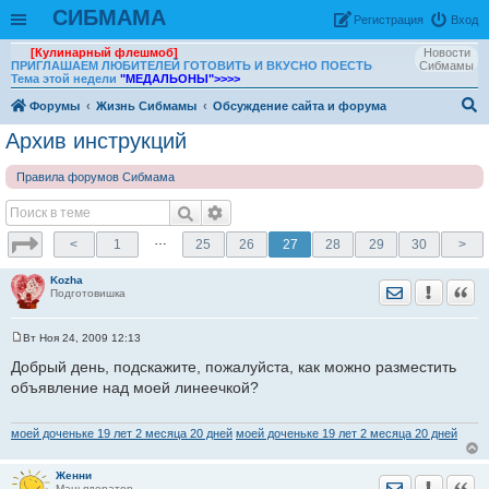
СИБМАМА
Рeгиcтpaция
Вход
[Кулинарный флешмоб]
Новости
ПРИГЛАШАЕМ ЛЮБИТЕЛЕЙ ГОТОВИТЬ И ВКУСНО ПОЕСТЬ
Сибмамы
Тема этой недели
"МЕДАЛЬОНЫ"
>>>>
Форумы
Жизнь Сибмамы
Обсуждение сайта и форума
ои
Архив инструкций
ск
Правила форумов Сибмама
…
<
1
25
26
27
28
29
30
>
Kozha
Отправить лич
Уведомить
Цита
Подготовишка
Вт Ноя 24, 2009 12:13
С
о
Добрый день, подскажите, пожалуйста, как можно разместить
о
объявление над моей линеечкой?
б
щ
е
н
моей доченьке 19 лет 2 месяца 20 дней
моей доченьке 19 лет 2 месяца 20 дней
и
е
Женни
Отправить лич
Уведомить
Цита
Маньядератор