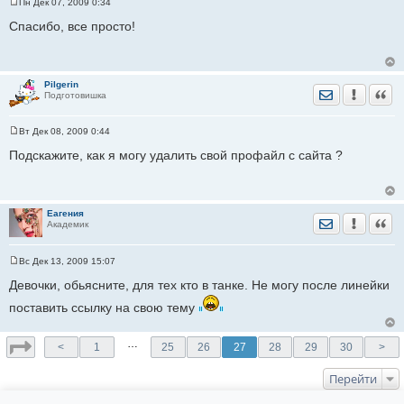
Пн Дек 07, 2009 0:34
С
о
Спасибо, все просто!
о
б
щ
е
н
Pilgerin
и
Отправить лич
Уведомить
Цита
Подготовишка
е
Вт Дек 08, 2009 0:44
С
о
Подскажите, как я могу удалить cвой профайл с сайта ?
о
б
щ
е
н
Еагения
и
Отправить лич
Уведомить
Цита
Академик
е
Вс Дек 13, 2009 15:07
С
о
Девочки, обьясните, для тех кто в танке. Не могу после линейки
о
б
поставить ссылку на свою тему
щ
е
н
…
и
<
1
25
26
27
28
29
30
>
е
Перейти