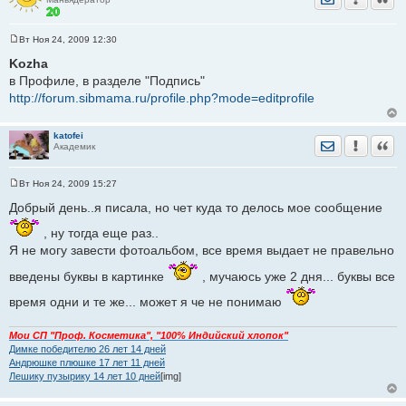
Вт Ноя 24, 2009 12:30
С
о
Kozha
о
в Профиле, в разделе "Подпись"
б
щ
http://forum.sibmama.ru/profile.php?mode=editprofile
е
н
и
е
katofei
Отправить лич
Уведомить
Цита
Академик
Вт Ноя 24, 2009 15:27
С
о
Добрый день..я писала, но чет куда то делось мое сообщение
о
б
, ну тогда еще раз..
щ
е
Я не могу завести фотоальбом, все время выдает не правельно
н
и
введены буквы в картинке
, мучаюсь уже 2 дня... буквы все
е
время одни и те же... может я че не понимаю
Мои СП "Проф. Косметика", "100% Индийский хлопок"
Димке победителю 26 лет 14 дней
Андрюшке плюшке 17 лет 11 дней
Лешику пузырику 14 лет 10 дней
[img]