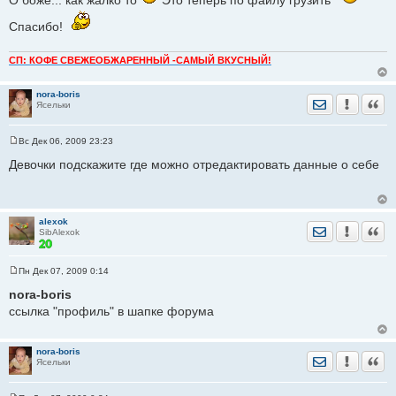
О боже... как жалко то
Это теперь по файлу грузить
е
н
Спасибо!
и
е
СП: КОФЕ СВЕЖЕОБЖАРЕННЫЙ -САМЫЙ ВКУСНЫЙ!
nora-boris
Отправить лич
Уведомить
Цита
Ясельки
Вс Дек 06, 2009 23:23
С
о
Девочки подскажите где можно отредактировать данные о себе
о
б
щ
е
н
alexok
и
Отправить лич
Уведомить
Цита
SibAlexok
е
Пн Дек 07, 2009 0:14
С
о
nora-boris
о
ссылка "профиль" в шапке форума
б
щ
е
н
nora-boris
и
Отправить лич
Уведомить
Цита
Ясельки
е