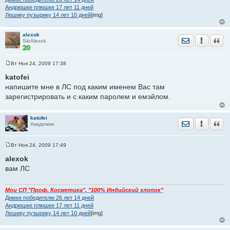
Андрюшке плюшке 17 лет 11 дней
Лешику пузырику 14 лет 10 дней
[img]
alexok
Отправить лич
Уведомить
Цита
SibAlexok
Вт Ноя 24, 2009 17:38
С
о
katofei
о
напишите мне в ЛС под каким именем Вас там
б
щ
зарегистрировать и с каким паролем и емэйлом.
е
н
и
е
katofei
Отправить лич
Уведомить
Цита
Академик
Вт Ноя 24, 2009 17:49
С
о
alexok
о
вам ЛС
б
щ
е
н
Мои СП "Проф. Косметика", "100% Индийский хлопок"
и
Димке победителю 26 лет 14 дней
е
Андрюшке плюшке 17 лет 11 дней
Лешику пузырику 14 лет 10 дней
[img]