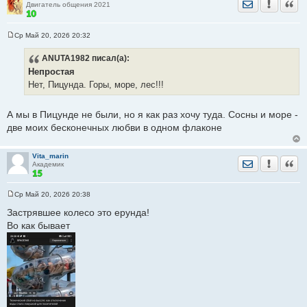
Отправить лич
Уведомить
Цита
Двигатель общения 2021
е
Ср Май 20, 2026 20:32
С
о
ANUTA1982
писал(а):
о
б
Непростая
щ
е
Нет, Пицунда. Горы, море, лес!!!
н
и
е
А мы в Пицунде не были, но я как раз хочу туда. Сосны и море -
две моих бесконечных любви в одном флаконе
Vita_marin
Отправить лич
Уведомить
Цита
Академик
Ср Май 20, 2026 20:38
С
о
Застрявшее колесо это ерунда!
о
Во как бывает
б
щ
е
н
и
е