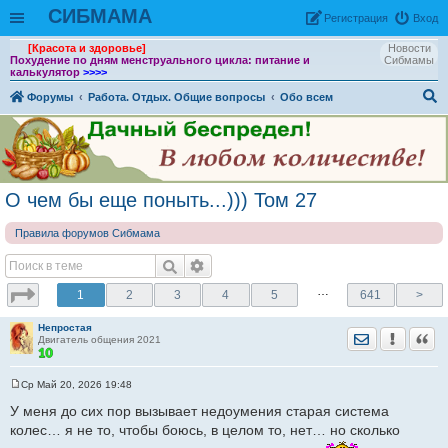
СИБМАМА
Рeгиcтpaция
Вход
[Красота и здоровье]
Новости
Похудение по дням менструального цикла: питание и
Сибмамы
калькулятор
>>>>
Форумы
Работа. Отдых. Общие вопросы
Обо всем
ои
ск
О чем бы еще поныть...))) Том 27
Правила форумов Сибмама
…
1
2
3
4
5
641
>
Непростая
Отправить лич
Уведомить
Цита
Двигатель общения 2021
Ср Май 20, 2026 19:48
С
о
У меня до сих пор вызывает недоумения старая система
о
колес… я не то, чтобы боюсь, в целом то, нет… но сколько
б
щ