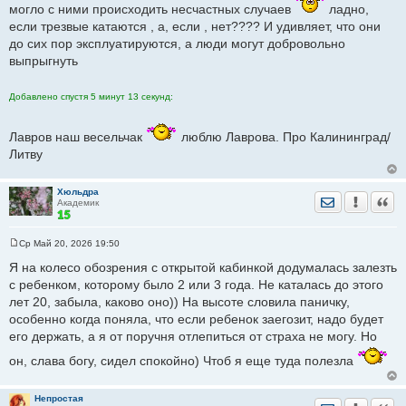
е
могло с ними происходить несчастных случаев
ладно,
н
если трезвые катаются , а, если , нет???? И удивляет, что они
и
е
до сих пор эксплуатируются, а люди могут добровольно
выпрыгнуть
Добавлено спустя 5 минут 13 секунд:
Лавров наш весельчак
люблю Лаврова. Про Калининград/
Литву
Хюльдра
Отправить лич
Уведомить
Цита
Академик
Ср Май 20, 2026 19:50
С
о
Я на колесо обозрения с открытой кабинкой додумалась залезть
о
с ребенком, которому было 2 или 3 года. Не каталась до этого
б
щ
лет 20, забыла, каково оно)) На высоте словила паничку,
е
особенно когда поняла, что если ребенок заегозит, надо будет
н
и
его держать, а я от поручня отлепиться от страха не могу. Но
е
он, слава богу, сидел спокойно) Чтоб я еще туда полезла
Непростая