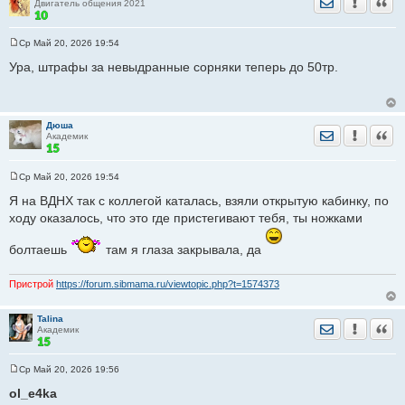
Отправить лич
Уведомить
Цита
Двигатель общения 2021
Ср Май 20, 2026 19:54
С
о
Ура, штрафы за невыдранные сорняки теперь до 50тр.
о
б
щ
е
н
Дюша
и
Отправить лич
Уведомить
Цита
Академик
е
Ср Май 20, 2026 19:54
С
о
Я на ВДНХ так с коллегой каталась, взяли открытую кабинку, по
о
ходу оказалось, что это где пристегивают тебя, ты ножками
б
щ
е
болтаешь
там я глаза закрывала, да
н
и
е
Пристрой
https://forum.sibmama.ru/viewtopic.php?t=1574373
Talina
Отправить лич
Уведомить
Цита
Академик
Ср Май 20, 2026 19:56
С
о
ol_e4ka
о