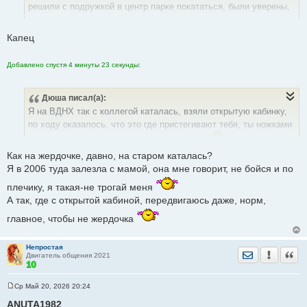
е
решили с подружкой в центр парке покататься, были уверены,
н
что два круга, оказалось,один и на нас начали орать, чтобы
и
е
прыгали. Прыгнули, я на каблуках, туфли ещё и с ремешком.
Капец
Нога подогнулась...и... связки порвала и гипс.
Добавлено спустя 4 минуты 23 секунды:
Дюша
писал(а):
Я на ВДНХ так с коллегой каталась, взяли открытую кабинку,
по ходу оказалось, что это где пристегивают тебя, ты ножками
болтаешь
там я глаза закрывала, да
Как на жердочке, давно, на старом каталась?
Я в 2006 туда залезла с мамой, она мне говорит, не бойся и по
плечику, я такая-не трогай меня
А так, где с открытой кабиной, передвигаюсь даже, норм,
главное, чтобы не жердочка
Непростая
Отправить лич
Уведомить
Цита
Двигатель общения 2021
Ср Май 20, 2026 20:24
С
о
ANUTA1982