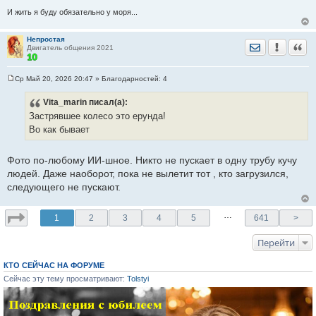
И жить я буду обязательно у моря...
Непростая
Отправить лич
Уведомить
Цита
Двигатель общения 2021
Ср Май 20, 2026 20:47
» Благодарностей:
4
С
о
Vita_marin
писал(а):
о
б
Застрявшее колесо это ерунда!
щ
е
Во как бывает
н
и
е
Фото по-любому ИИ-шное. Никто не пускает в одну трубу кучу
людей. Даже наоборот, пока не вылетит тот , кто загрузился,
следующего не пускают.
…
1
2
3
4
5
641
>
Перейти
КТО СЕЙЧАС НА ФОРУМЕ
Сейчас эту тему просматривают:
Tolstyi