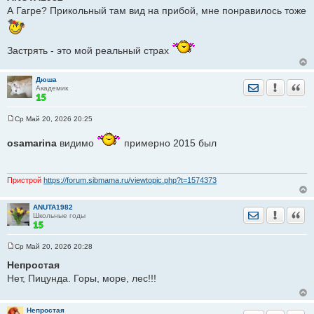
о
А Гагре? Прикольный там вид на прибой, мне понравилось тоже
б
щ
е
н
и
Застрять - это мой реальный страх
е
Дюша
Отправить лич
Уведомить
Цита
Академик
Ср Май 20, 2026 20:25
С
о
osamarina
видимо
примерно 2015 был
о
б
щ
е
н
Пристрой
https://forum.sibmama.ru/viewtopic.php?t=1574373
и
е
ANUTA1982
Отправить лич
Уведомить
Цита
Школьные годы
Ср Май 20, 2026 20:28
С
о
Непростая
о
Нет, Пицунда. Горы, море, лес!!!
б
щ
е
н
Непростая
и