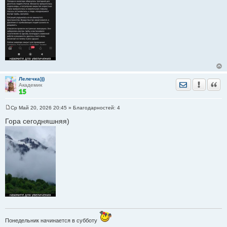
Лелечка)))
Отправить лич
Уведомить
Цита
Академик
Ср Май 20, 2026 20:45
» Благодарностей:
4
С
о
Гора сегодняшняя)
о
б
щ
е
н
и
е
Понедельник начинается в субботу