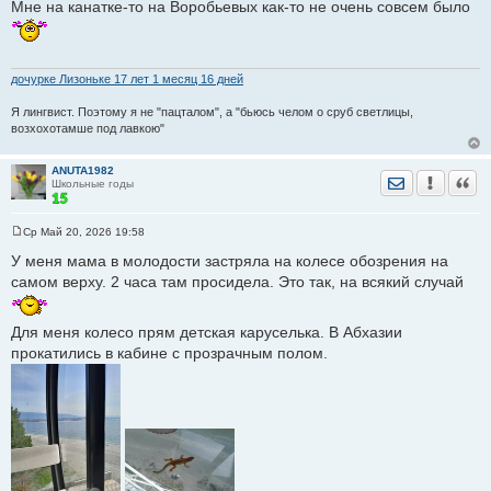
Мне на канатке-то на Воробьевых как-то не очень совсем было
б
щ
е
н
и
е
дочурке Лизоньке 17 лет 1 месяц 16 дней
Я лингвист. Поэтому я не "пацталом", а "бьюсь челом о сруб светлицы,
возхохотамше под лавкою"
ANUTA1982
Отправить лич
Уведомить
Цита
Школьные годы
Ср Май 20, 2026 19:58
С
о
У меня мама в молодости застряла на колесе обозрения на
о
самом верху. 2 часа там просидела. Это так, на всякий случай
б
щ
е
н
Для меня колесо прям детская каруселька. В Абхазии
и
е
прокатились в кабине с прозрачным полом.