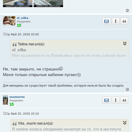
ol_e4ka
Отправить лич
Уведомить
Цита
Академик
Ср Май 20, 2026 20:00
С
о
Talina
писал(а):
о
б
ol_e4ka
щ
е
Мне на канатке-то на Воробьевых как-то не очень совсем было
н
и
е
Не, там закрыто, не страшно🤭
Меня только открытые кабинки пугают))
Для женщины не существует такой проблемы, которую нельзя было бы создать
osamarina
Отправить лич
Уведомить
Цита
Академик
Ср Май 20, 2026 20:10
С
о
Vita_marin
писал(а):
о
б
Я люблю колеса обозрения) несмотря на то, что в институте
щ