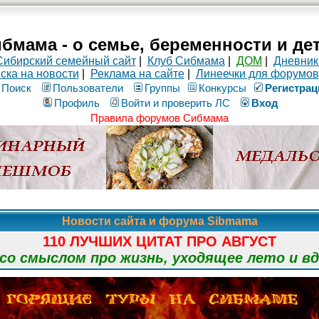
бмама - о семье, беременности и де
Сибирский семейный сайт
|
Клуб Сибмама
|
ДОМ
|
Дневник
ска на новости
|
Реклама на сайте
|
Линеечки для форумов
Поиск
Пользователи
Группы
Конкурсы
Рeгиcтpaц
Профиль
Войти и проверить ЛС
Вход
Правила форумов Сибмама
Новости сайта и форума Sibmama
110 ЛУЧШИХ ЦИТАТ ПРО АВГУСТ
о смыслом про жизнь, уходящее лето и в