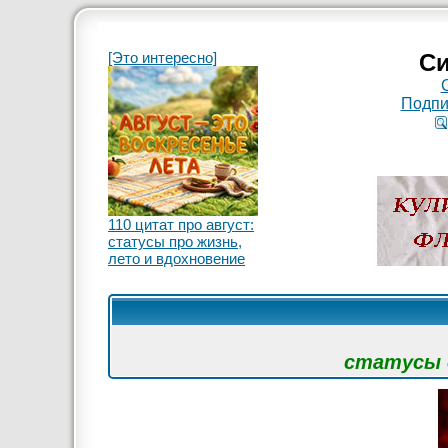
[Это интересно]
Си
Подпи
110 цитат про август:
статусы про жизнь,
лето и вдохновение
статусы с