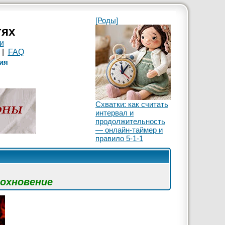
[Роды]
тях
и
|
FAQ
ия
Схватки: как считать
интервал и
продолжительность
— онлайн-таймер и
правило 5-1-1
дохновение