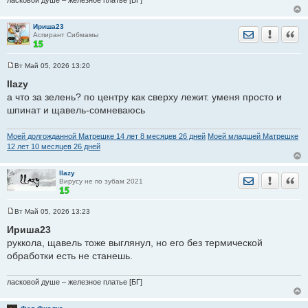
ласковой душе – железное платье [БГ]
Ириша23
Отправить лич
Уведомить
Цита
Аспирант Сибмамы
Вт Май 05, 2026 13:20
С
о
llazy
о
а что за зелень? по центру как сверху лежит. уменя просто и
б
щ
шпинат и щавель-сомневаюсь
е
н
и
Моей долгожданной Матрешке 14 лет 8 месяцев 26 дней
Моей младшей Матрешке
е
12 лет 10 месяцев 26 дней
llazy
Отправить лич
Уведомить
Цита
Вирусу не по зубам 2021
Вт Май 05, 2026 13:23
С
о
Ириша23
о
руккола, щавель тоже выглянул, но его без термической
б
щ
обработки есть не станешь.
е
н
и
ласковой душе – железное платье [БГ]
е