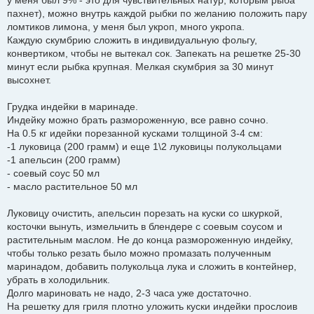
у меня был 9% - это для чувствительных натур, которым рыба
пахнет), можно внутрь каждой рыбки по желанию положить пару
ломтиков лимона, у меня был укроп, много укропа.
Каждую скумбрию сложить в индивидуальную фольгу,
конвертиком, чтобы не вытекал сок. Запекать на решетке 25-30
минут если рыбка крупная. Мелкая скумбрия за 30 минут
высохнет.
Грудка индейки в маринаде.
Индейку можно брать размороженную, все равно сочно.
На 0.5 кг идейки порезанной кусками толщиной 3-4 см:
-1 луковица (200 грамм) и еще 1\2 луковицы полукольцами
-1 апельсин (200 грамм)
- соевый соус 50 мл
- масло растительное 50 мл
Луковицу очистить, апельсин порезать на куски со шкуркой,
косточки вынуть, измельчить в блендере с соевым соусом и
растительным маслом. Не до конца размороженную индейку,
чтобы только резать было можно промазать полученным
маринадом, добавить полукольца лука и сложить в контейнер,
убрать в холодильник.
Долго мариновать не надо, 2-3 часа уже достаточно.
На решетку для гриля плотно уложить куски индейки прослоив