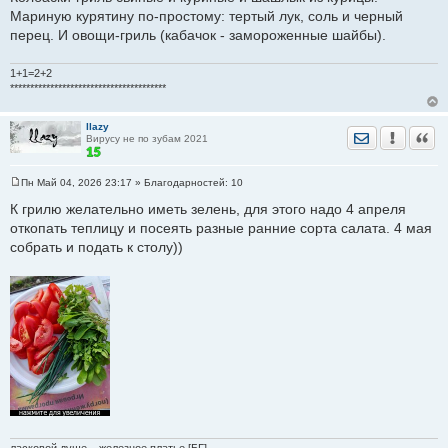
Мариную курятину по-простому: тертый лук, соль и черный
перец. И овощи-гриль (кабачок - замороженные шайбы).
1+1=2+2
***************************************
llazy
Отправить лич
Уведомить
Цита
Вирусу не по зубам 2021
Пн Май 04, 2026 23:17
» Благодарностей:
10
С
о
К грилю желательно иметь зелень, для этого надо 4 апреля
о
откопать теплицу и посеять разные ранние сорта салата. 4 мая
б
щ
собрать и подать к столу))
е
н
и
е