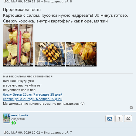
Ср Май 06, 2026 13:10
» Благодарностей:
8
С
о
Продолжаем тесты
о
Картошка с салом. Кусочки нужно надрезать! 30 минут, готово.
б
щ
Сверху корочка, внутри картофель как пюре, мягкий
е
н
и
е
мы так сильны что становиться
сильнее некуда уже
и все что нас не убивает
не убивает нас и все
брату Бетси 25 лет 7 месяцев 25 дней
сестре Дэна 21 год 5 месяцев 25 дней
Мы демократию приветствуем, но не практикуем (с)
maschustik
Отправить лич
Уведомить
Цита
Академик
Ср Май 06, 2026 16:02
» Благодарностей:
7
С