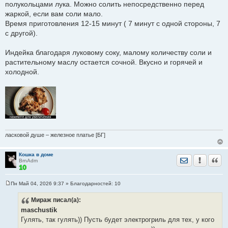
полукольцами лука. Можно солить непосредственно перед
жаркой, если вам соли мало.
Время приготовления 12-15 минут ( 7 минут с одной стороны, 7
с другой).
Индейка благодаря луковому соку, малому количеству соли и
растительному маслу остается сочной. Вкусно и горячей и
холодной.
ласковой душе – железное платье [БГ]
Кошка в доме
Отправить лич
Уведомить
Цита
BrnAdm
Пн Май 04, 2026 9:37
» Благодарностей:
10
С
о
Мираж
писал(а):
о
б
maschustik
щ
е
Гулять, так гулять)) Пусть будет электрогриль для тех, у кого
н