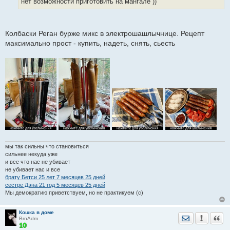
нет возможности приготовить на мангале ))
и
е
Колбаски Реган бурже микс в электрошашлычнице. Рецепт
максимально прост - купить, надеть, снять, сьесть
мы так сильны что становиться
сильнее некуда уже
и все что нас не убивает
не убивает нас и все
брату Бетси 25 лет 7 месяцев 25 дней
сестре Дэна 21 год 5 месяцев 25 дней
Мы демократию приветствуем, но не практикуем (с)
Кошка в доме
Отправить лич
Уведомить
Цита
BrnAdm