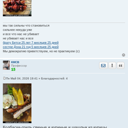
мы так сильны что становиться
сильнее некуда уже
и все что нас не убивает
не убивает нас и все
брату Бетси 25 лет 7 месяцев 25 дней
сестре Дэна 21 год 5 месяцев 25 дней
Мы демократию приветствуем, но не практикуем (с)
КМСВ
Отправить лич
Уведомить
Цита
Профессор
Пн Май 04, 2026 19:41
» Благодарностей:
4
С
о
о
б
щ
е
н
и
е
Колбаски-гриль свиные и куриные и шашлык из курицы.