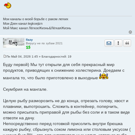
н
и
е
Мои каналы о моей борьбе с раком легких
Мои Дзен канал legkoejizn
Мой Макс канал ЛёгкоеЖизнь&ЛёгкаяЖизнь
llazy
Отправить лич
Уведомить
Цита
Вирусу не по зубам 2021
Пн Май 04, 2026 1:45
» Благодарностей:
19
С
о
Буду первой) Мы тут открыли для себя прекрасный мир
о
продуктов, приводящих к снижению холестерина. Доедаем с
б
щ
мангала то, что было приготовлено в выходные
е
н
и
е
Скумбрия на мангале.
Целую рыбу разморозить не до конца, отрезать голову, хвост и
плавники, выпотрошить. Сложить в контейнер, поперчить,
можно присыпать приправой для рыбы без соли и в таком виде
отвезти на дачу.
Непосредственно перед готовкой присолить внутри брюшка
каждую рыбку, сбрызнуть соком лимона или столовым уксусом (