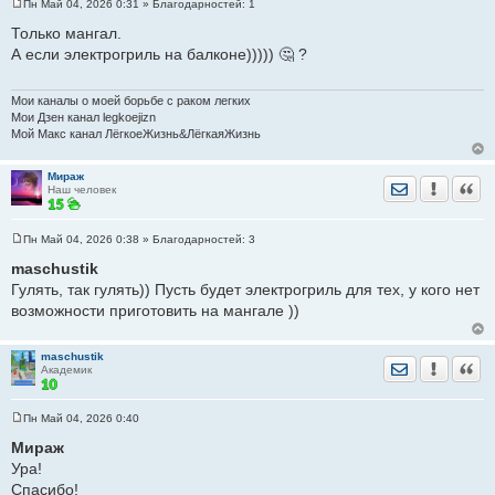
Пн Май 04, 2026 0:31
» Благодарностей:
1
С
о
Только мангал.
о
А если электрогриль на балконе))))) 🤔 ?
б
щ
е
н
Мои каналы о моей борьбе с раком легких
и
Мои Дзен канал legkoejizn
е
Мой Макс канал ЛёгкоеЖизнь&ЛёгкаяЖизнь
Мираж
Отправить лич
Уведомить
Цита
Наш человек
Пн Май 04, 2026 0:38
» Благодарностей:
3
С
о
maschustik
о
Гулять, так гулять)) Пусть будет электрогриль для тех, у кого нет
б
щ
возможности приготовить на мангале ))
е
н
и
е
maschustik
Отправить лич
Уведомить
Цита
Академик
Пн Май 04, 2026 0:40
С
о
Мираж
о
Ура!
б
щ
Спасибо!
е