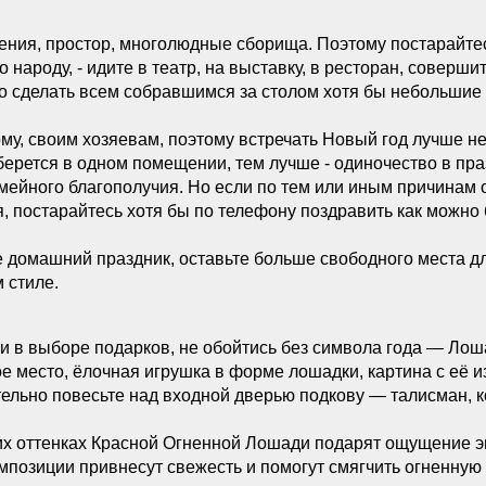
ения, простор, многолюдные сборища. Поэтому постарайте
о народу, - идите в театр, на выставку, в ресторан, совершит
 сделать всем собравшимся за столом хотя бы небольшие 
му, своим хозяевам, поэтому встречать Новый год лучше не 
берется в одном помещении, тем лучше - одиночество в пр
емейного благополучия. Но если по тем или иным причинам 
я, постарайтесь хотя бы по телефону поздравить как можно
 домашний праздник, оставьте больше свободного места дл
 стиле.
 и в выборе подарков, не обойтись без символа года — Лоша
е место, ёлочная игрушка в форме лошадки, картина с её 
ельно повесьте над входной дверью подкову — талисман, к
ких оттенках Красной Огненной Лошади подарят ощущение 
мпозиции привнесут свежесть и помогут смягчить огненную