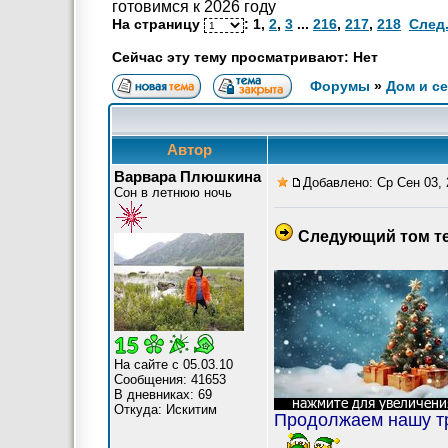
готовимся к 2026 году
На страницу
:
1
,
2
,
3
...
216
,
217
,
218
След
Сейчас эту тему просматривают: Нет
Форумы
»
Дом и с
Автор
Варвара Плюшкина
Добавлено: Ср Сен 03, 
Сон в летнюю ночь
Следующий том т
На сайте с 05.03.10
Сообщения: 41653
В дневниках: 69
Откуда: Искитим
Продолжаем нашу тр