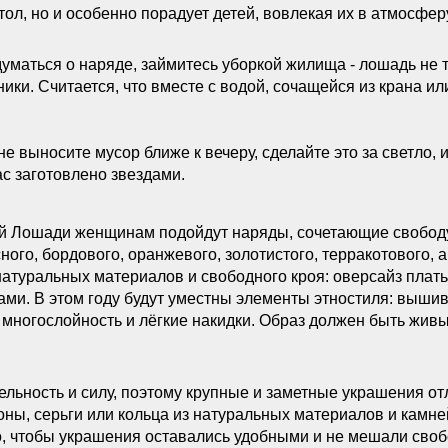
ол, но и особенно порадует детей, вовлекая их в атмосфер
уматься о наряде, займитесь уборкой жилища - лошадь не те
ики. Считается, что вместе с водой, сочащейся из крана или
 не выносите мусор ближе к вечеру, сделайте это за светло,
ас заготовлено звездами.
й Лошади женщинам подойдут наряды, сочетающие свободу 
ого, бордового, оранжевого, золотистого, терракотового, а
атуральных материалов и свободного кроя: оверсайз плат
ами. В этом году будут уместны элементы этностиля: вышив
многослойность и лёгкие накидки. Образ должен быть жив
льность и силу, поэтому крупные и заметные украшения от
оны, серьги или кольца из натуральных материалов и камн
о, чтобы украшения оставались удобными и не мешали сво