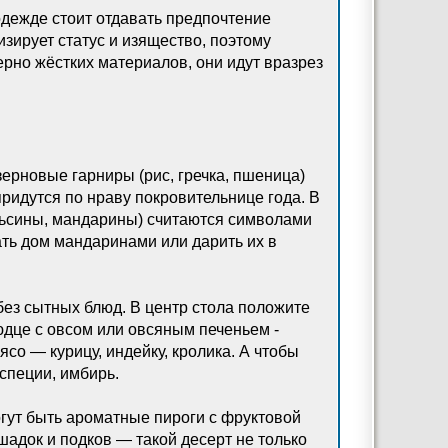
одежде стоит отдавать предпочтение
зирует статус и изящество, поэтому
ерно жёстких материалов, они идут вразрез
ерновые гарниры (рис, гречка, пшеница)
придутся по нраву покровительнице года. В
ельсины, мандарины) считаются символами
ать дом мандаринами или дарить их в
без сытных блюд. В центр стола положите
дце с овсом или овсяным печеньем -
со — курицу, индейку, кролика. А чтобы
специи, имбирь.
гут быть ароматные пироги с фруктовой
шадок и подков — такой десерт не только