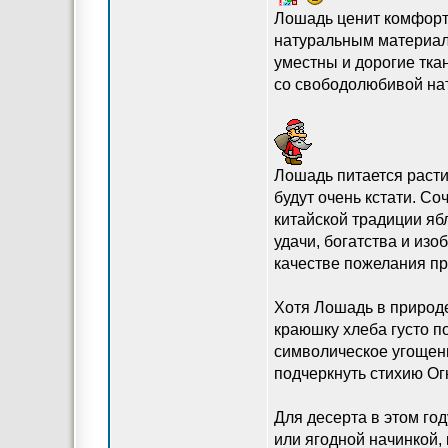
Лошадь ценит комфорт,
натуральным материала
уместны и дорогие тка
со свободолюбивой на
Лошадь питается расти
будут очень кстати. С
китайской традиции яб
удачи, богатства и из
качестве пожелания пр
Хотя Лошадь в природе
краюшку хлеба густо п
символическое угощени
подчеркнуть стихию Ог
Для десерта в этом го
или ягодной начинкой,