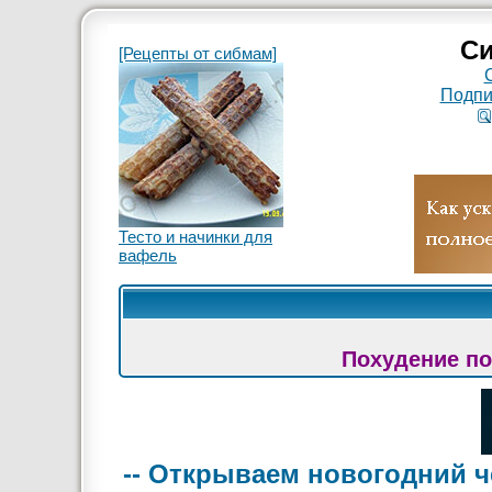
Си
[Рецепты от сибмам]
Подпи
Тесто и начинки для
вафель
Похудение по
-- Открываем новогодний ч