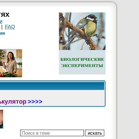
тях
и
|
FAQ
ия
ькулятор
>>>>