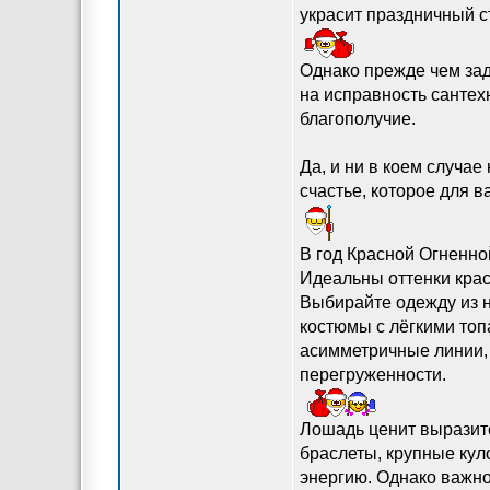
украсит праздничный ст
Однако прежде чем зад
на исправность сантехн
благополучие.
Да, и ни в коем случае
счастье, которое для в
В год Красной Огненно
Идеальны оттенки красн
Выбирайте одежду из н
костюмы с лёгкими топ
асимметричные линии, 
перегруженности.
Лошадь ценит выразите
браслеты, крупные кул
энергию. Однако важн