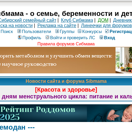
бмама - о семье, беременности и де
Сибирский семейный сайт
|
Клуб Сибмама
|
ДОМ
|
Дневник
ска на новости
|
Реклама на сайте
|
Линеечки для форумов
Поиск
Пользователи
Группы
Конкурсы
Рeгиcтpaц
Профиль
Войти и проверить ЛС
Вход
Правила форумов Сибмама
Новости сайта и форума Sibmama
[Красота и здоровье]
 дням менструального цикла: питание и кал
емодан ---