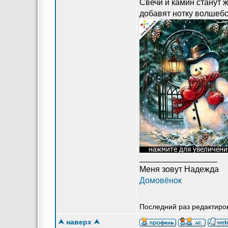
Свечи и камин станут 
добавят нотку волшебс
_________________
Меня зовут Надежда
Домовёнок
Последний раз редактиров
⮝ наверх ⮝