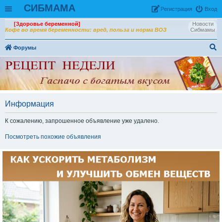
СИБМАМА
Рeгиcтpaция
Вход
[Здоровье беременной]
Новости
Кофе во время беременности: вред, польза и норма ВОЗ
Сибмамы
Форумы
ои
ск
Информация
К сожалению, запрошенное объявление уже удалено.
Посмотреть похожие объявления