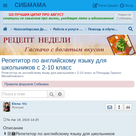
СИБМАМА
Рeгиcтpaция
Вход
110 ЛУЧШИХ ЦИТАТ ПРО АВГУСТ
Новости
статусы со смыслом про жизнь, уходящее лето и вдохновение
Сибмамы
Новосибирская Доска объявлений
Работа и услуги (ДО)
Помощь в обучении. Репетиторы (ДО)
ои
ск
Репетитор по английскому языку для
школьников с 2-10 класс
Репетитор по английскому языку для школьников с 2-10 класс м.Площадь Гарина-
Михайловского
Правила форумов Сибмама
Elena- Vic
Отправить лич
Уведомить
Цита
Ясельки
Пн Авг 19, 2024 14:25
С
о
Описание
о
👩🏼‍🏫Репетитор по английскому языку для школьников
б