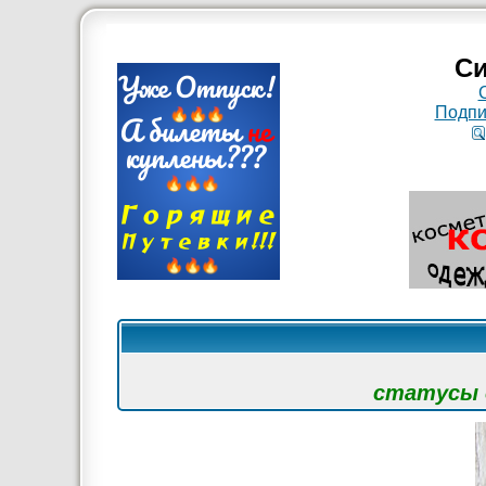
Си
Подпи
статусы с