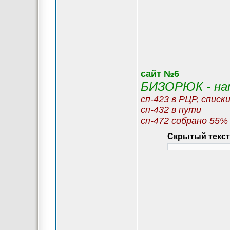
сайт №6
БИЗОРЮК - нат
сп-423 в РЦР, списк
сп-432 в пути
сп-472 собрано 55%
Скрытый текст