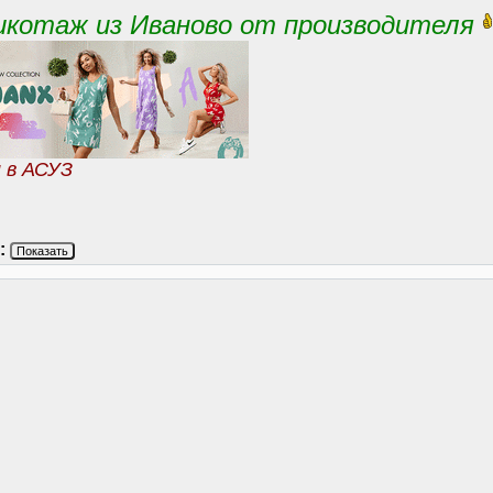
икотаж из Иваново от производителя
и в АСУЗ
:
Показать