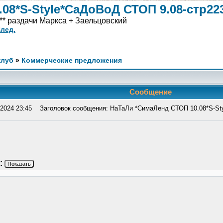
08*S-Style*СаДоВоД СТОП 9.08-стр22
*** раздачи Маркса + Заельцовский
лед.
клуб
»
Коммерческие предложения
Сообщение
2024 23:45
Заголовок сообщения: НаТаЛи *СимаЛенд СТОП 10.08*S-Sty
:
Показать