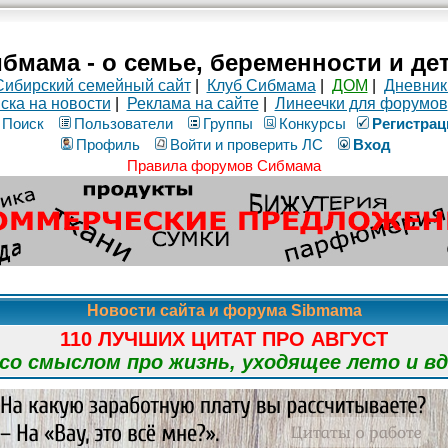
бмама - о семье, беременности и де
Сибирский семейный сайт
|
Клуб Сибмама
|
ДОМ
|
Дневник
ска на новости
|
Реклама на сайте
|
Линеечки для форумов
Поиск
Пользователи
Группы
Конкурсы
Рeгиcтpaц
Профиль
Войти и проверить ЛС
Вход
Правила форумов Сибмама
Новости сайта и форума Sibmama
110 ЛУЧШИХ ЦИТАТ ПРО АВГУСТ
о смыслом про жизнь, уходящее лето и в