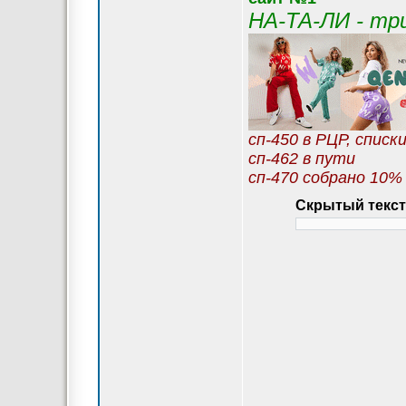
НА-ТА-ЛИ - тр
сп-450 в РЦР, списк
сп-462 в пути
сп-470 собрано 10%
Скрытый текст