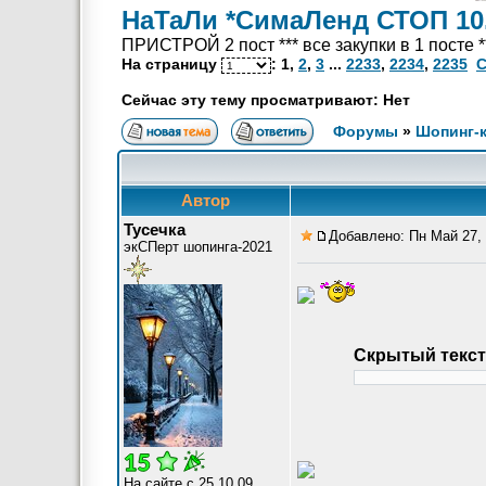
НаТаЛи *СимаЛенд СТОП 10.
ПРИСТРОЙ 2 пост *** все закупки в 1 посте 
На страницу
:
1
,
2
,
3
...
2233
,
2234
,
2235
С
Сейчас эту тему просматривают: Нет
Форумы
»
Шопинг-
Автор
Тусечка
Добавлено: Пн Май 27, 
экСПерт шопинга-2021
Скрытый текст
На сайте с 25.10.09