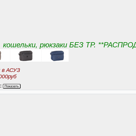
и , кошельки, рюкзаки БЕЗ ТР. **РАСПР
и в АСУЗ
000руб
:
Показать