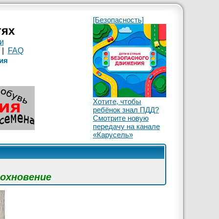
[Безопасность]
тях
и
|
FAQ
ия
Хотите, чтобы
ребёнок знал ПДД?
Смотрите новую
передачу на канале
«Карусель»
дохновение