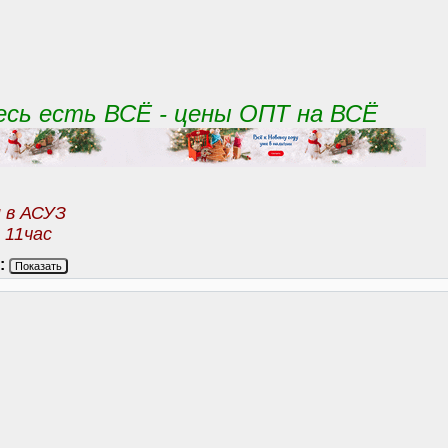
десь есть ВСЁ - цены ОПТ на ВСЁ
и в АСУЗ
 11час
:
Показать