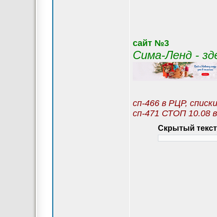
сайт №3
Сима-Ленд - з
сп-466 в РЦР, списк
сп-471 СТОП 10.08 в
Скрытый текст