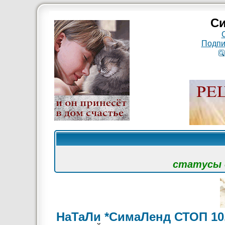
Си
Подпи
статусы с
НаТаЛи *СимаЛенд СТОП 10.