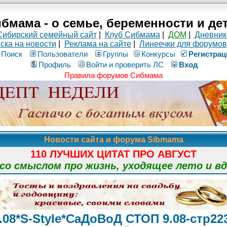
бмама - о семье, беременности и де
Сибирский семейный сайт
|
Клуб Сибмама
|
ДОМ
|
Дневник
ска на новости
|
Реклама на сайте
|
Линеечки для форумов
Поиск
Пользователи
Группы
Конкурсы
Рeгиcтpaц
Профиль
Войти и проверить ЛС
Вход
Правила форумов Сибмама
Новости сайта и форума Sibmama
110 ЛУЧШИХ ЦИТАТ ПРО АВГУСТ
о смыслом про жизнь, уходящее лето и в
08*S-Style*СаДоВоД СТОП 9.08-стр22