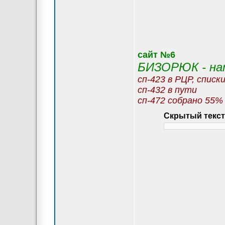
сайт №6
БИЗОРЮК - нат
сп-423 в РЦР, списк
сп-432 в пути
сп-472 собрано 55%
Скрытый текст