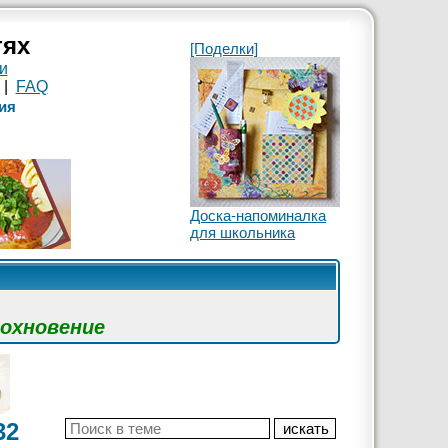
тях
[Поделки]
и
|
FAQ
ия
Доска-напоминалка
для школьника
дохновение
32