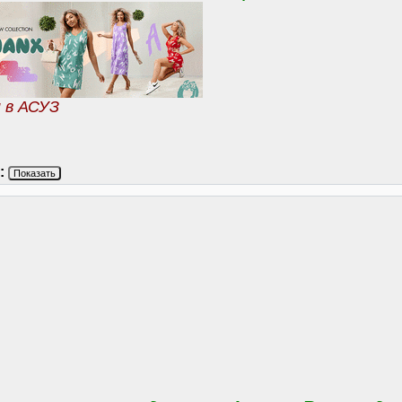
и в АСУЗ
:
Показать