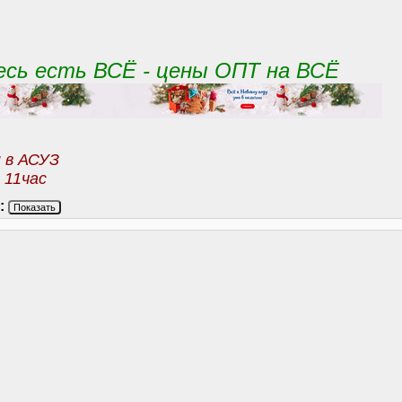
десь есть ВСЁ - цены ОПТ на ВСЁ
и в АСУЗ
 11час
:
Показать