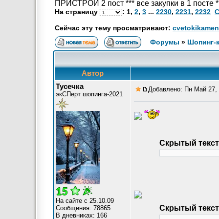
ПРИСТРОЙ 2 пост *** все закупки в 1 посте 
На страницу
:
1
,
2
,
3
...
2230
,
2231
,
2232
С
Сейчас эту тему просматривают:
cvetokikamen
Форумы
»
Шопинг-
Автор
Тусечка
Добавлено: Пн Май 27, 
экСПерт шопинга-2021
Скрытый текст
На сайте с 25.10.09
Скрытый текст
Сообщения: 78865
В дневниках: 166