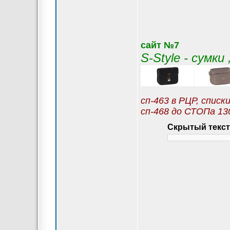
сайт №7
S-Style - сумк
сп-463 в РЦР, списк
сп-468 до СТОПа 13
Скрытый текст