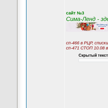
сайт №3
Сима-Ленд - з
сп-466 в РЦР, списк
сп-471 СТОП 10.08 в
Скрытый текст