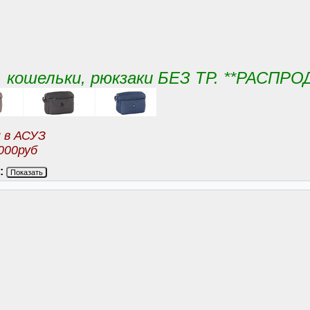
и , кошельки, рюкзаки БЕЗ ТР. **РАСПР
и в АСУЗ
000руб
:
Показать