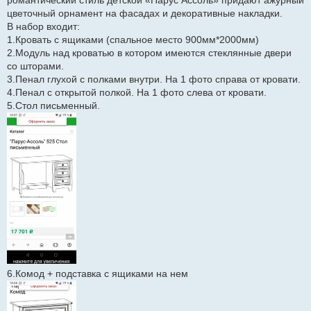
романтический стиль детской «Парус Ассоль» придают ажурный
и
цветочный орнамент на фасадах и декоративные накладки.
е
В набор входит:
1.Кровать с ящиками (спальное место 900мм*2000мм)
2.Модуль над кроватью в котором имеются стеклянные двери
со шторами.
3.Пенал глухой с полками внутри. На 1 фото справа от кровати.
4.Пенал с открытой полкой. На 1 фото слева от кровати.
5.Стол письменный.
6.Комод + подставка с ящиками на нем