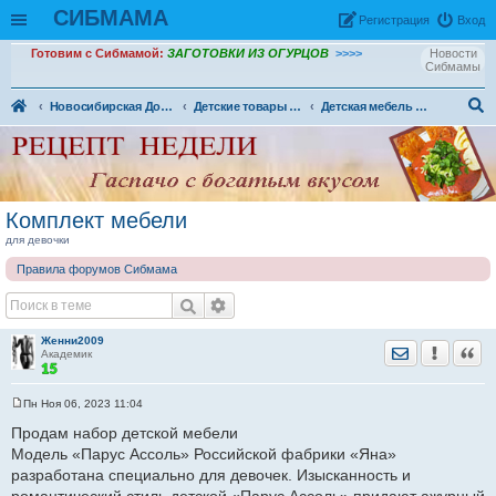
СИБМАМА
Рeгиcтpaция
Вход
Готовим с Сибмамой:
ЗАГОТОВКИ ИЗ ОГУРЦОВ
>>>>
Новости
Сибмамы
Новосибирская Доска объявлений
Детские товары (ДО) в Новосибирске
Детская мебель (ДО)
ои
ск
Комплект мебели
для девочки
Правила форумов Сибмама
Женни2009
Отправить лич
Уведомить
Цита
Академик
Пн Ноя 06, 2023 11:04
С
о
Продам набор детской мебели
о
Модель «Парус Ассоль» Российской фабрики «Яна»
б
щ
разработана специально для девочек. Изысканность и
е
н