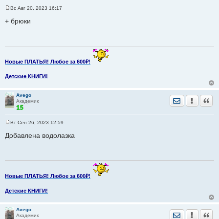
Вс Авг 20, 2023 16:17
С
о
+ брюки
о
б
щ
е
н
и
е
Новые ПЛАТЬЯ! Любое за 600₽!
Детские КНИГИ!
Avego
Отправить лич
Уведомить
Цита
Академик
Вт Сен 26, 2023 12:59
С
о
Добавлена водолазка
о
б
щ
е
н
и
е
Новые ПЛАТЬЯ! Любое за 600₽!
Детские КНИГИ!
Avego
Отправить лич
Уведомить
Цита
Академик