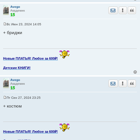
Avego
Отправить лич
Уведомить
Цита
Академик
Вс Июн 23, 2024 14:05
С
о
+ бриджи
о
б
щ
е
н
и
е
Новые ПЛАТЬЯ! Любое за 600₽!
Детские КНИГИ!
Avego
Отправить лич
Уведомить
Цита
Академик
Пт Сен 27, 2024 23:25
С
о
+ костюм
о
б
щ
е
н
и
е
Новые ПЛАТЬЯ! Любое за 600₽!