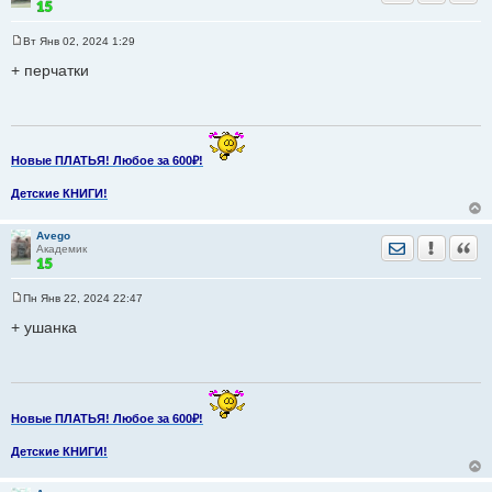
Вт Янв 02, 2024 1:29
С
о
+ перчатки
о
б
щ
е
н
и
е
Новые ПЛАТЬЯ! Любое за 600₽!
Детские КНИГИ!
Avego
Отправить лич
Уведомить
Цита
Академик
Пн Янв 22, 2024 22:47
С
о
+ ушанка
о
б
щ
е
н
и
е
Новые ПЛАТЬЯ! Любое за 600₽!
Детские КНИГИ!