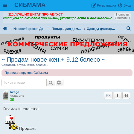
СИБМАМА
Рeгиcтpaция
Вход
110 ЛУЧШИХ ЦИТАТ ПРО АВГУСТ
Новости
статусы со смыслом про жизнь, уходящее лето и вдохновение
Сибмамы
Новосибирская Доска объявлений
Товары для дома и семьи. (ДО)
Одежда для взрослых (ДО)
ои
ск
~ Продам новое жен.+ 9.12 болеро ~
Сарафан, блуза, юбки, платья...
Правила форумов Сибмама
Avego
Отправить лич
Уведомить
Цита
Академик
Вс Июл 30, 2023 23:28
С
о
о
б
щ
Продам:
е
н