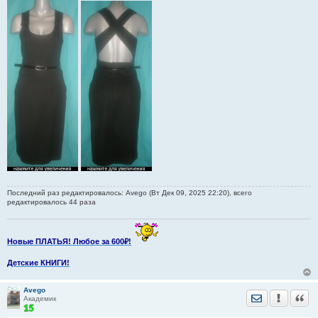
Последний раз редактировалось: Avego (Вт Дек 09, 2025 22:20), всего
редактировалось 44 раза
Новые ПЛАТЬЯ! Любое за 600₽!
Детские КНИГИ!
Avego
Отправить лич
Уведомить
Цита
Академик