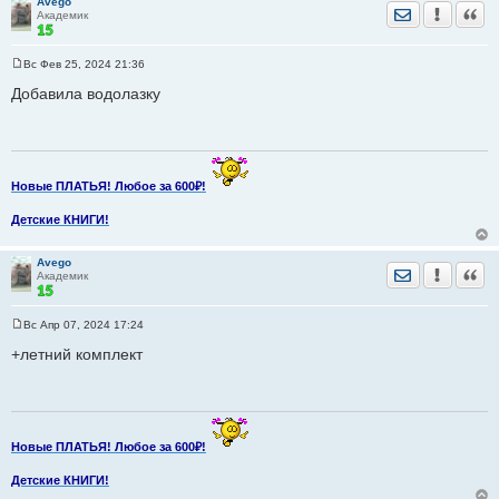
Avego
Отправить лич
Уведомить
Цита
Академик
Вс Фев 25, 2024 21:36
С
о
Добавила водолазку
о
б
щ
е
н
и
е
Новые ПЛАТЬЯ! Любое за 600₽!
Детские КНИГИ!
Avego
Отправить лич
Уведомить
Цита
Академик
Вс Апр 07, 2024 17:24
С
о
+летний комплект
о
б
щ
е
н
и
е
Новые ПЛАТЬЯ! Любое за 600₽!
Детские КНИГИ!