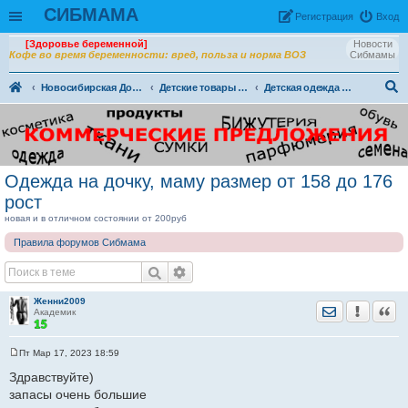
СИБМАМА
Рeгиcтpaция
Вход
[Здоровье беременной]
Новости
Кофе во время беременности: вред, польза и норма ВОЗ
Сибмамы
Новосибирская Доска объявлений
Детские товары (ДО) в Новосибирске
Детская одежда для подростков 152 см и выше
ои
ск
Одежда на дочку, маму размер от 158 до 176
рост
новая и в отличном состоянии от 200руб
Правила форумов Сибмама
Женни2009
Отправить лич
Уведомить
Цита
Академик
Пт Мар 17, 2023 18:59
С
о
Здравствуйте)
о
запасы очень большие
б
щ