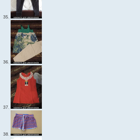
35.
36.
37.
38.