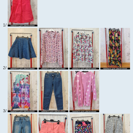
1/
2/
3/