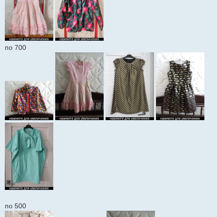
по 700
по 500