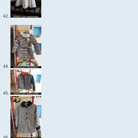
42.
44.
45.
46.