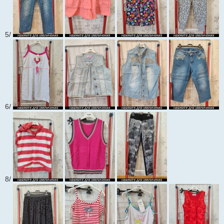
5/
6/
8/