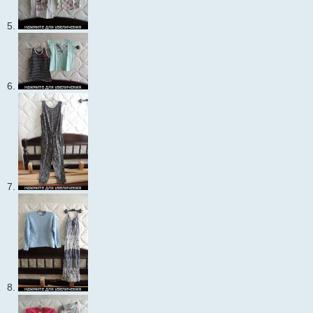
5.
6.
7.
8.