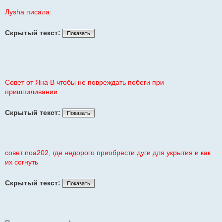
щ
е
Луshа писала:
н
и
е
Скрытый текст:
Показать
Совет от Яна В чтобы не повреждать побеги при
пришпиливании
Скрытый текст:
Показать
совет noa202, где недорого приобрести дуги для укрытия и как
их согнуть
Скрытый текст:
Показать