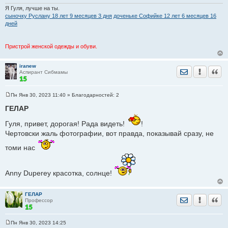
Я Гуля, лучше на ты.
сыночку Руслану 18 лет 9 месяцев 3 дня
доченьке Софийке 12 лет 6 месяцев 16
дней
Пристрой женской одежды и обуви.
iranew
Отправить лич
Уведомить
Цита
Аспирант Сибмамы
Пн Янв 30, 2023 11:40
» Благодарностей:
2
С
о
ГЕЛАР
о
б
Гуля, привет, дорогая! Рада видеть!
!
щ
е
Чертовски жаль фотографии, вот правда, показывай сразу, не
н
и
томи нас
е
Anny Duperey красотка, солнце!
ГЕЛАР
Отправить лич
Уведомить
Цита
Профессор
Пн Янв 30, 2023 14:25
С