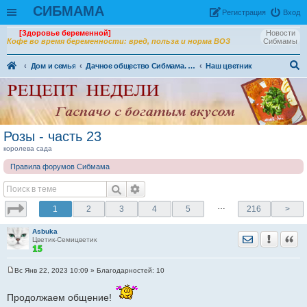
СИБМАМА
Рeгиcтpaция
Вход
[Здоровье беременной]
Новости
Кофе во время беременности: вред, польза и норма ВОЗ
Сибмамы
Дом и семья
Дачное общество Сибмама. Огородно - садовая жизнь
Наш цветник
ои
ск
Розы - часть 23
королева сада
Правила форумов Сибмама
…
1
2
3
4
5
216
>
Asbuka
Отправить лич
Уведомить
Цита
Цветик-Семицветик
Вс Янв 22, 2023 10:09
» Благодарностей:
10
С
о
о
Продолжаем общение!
б