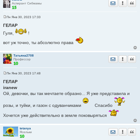
Отправить лич
Уведомить
Цита
Аспирант Сибмамы
Пн Янв 30, 2023 17:33
С
о
ГЕЛАР
о
б
Гуля,
!
щ
е
вот уж точно, ты абсолютно права
н
и
е
Татьяна2708
Отправить лич
Уведомить
Цита
Профессор
Пн Янв 30, 2023 17:48
С
о
ГЕЛАР
о
iranew
б
щ
Ой, девочки, вы так мечтаете образно... Я уже представила и
е
н
и
розы, и туйки, и газон с одуванчиками
Спасибо
е
Хочется уже действительно в земле поковыряться
tetanya
Отправить лич
Уведомить
Цита
Ясельки