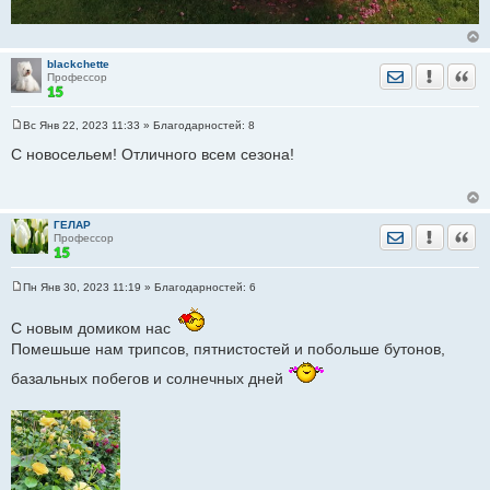
blackchette
Отправить лич
Уведомить
Цита
Профессор
Вс Янв 22, 2023 11:33
» Благодарностей:
8
С
о
С новосельем! Отличного всем сезона!
о
б
щ
е
н
ГЕЛАР
и
Отправить лич
Уведомить
Цита
Профессор
е
Пн Янв 30, 2023 11:19
» Благодарностей:
6
С
о
о
С новым домиком нас
б
Помешьше нам трипсов, пятнистостей и побольше бутонов,
щ
е
базальных побегов и солнечных дней
н
и
е