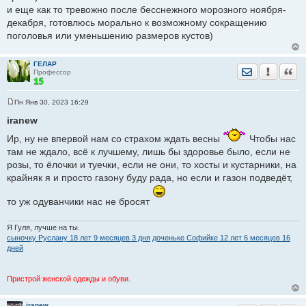
и еще как то тревожно после бесснежного морозного ноября-
декабря, готовлюсь морально к возможному сокращению
поголовья или уменьшению размеров кустов)
ГЕЛАР
Отправить лич
Уведомить
Цита
Профессор
Пн Янв 30, 2023 16:29
С
о
iranew
о
б
Ир, ну не впервой нам со страхом ждать весны
Чтобы нас
щ
е
там не ждало, всё к лучшему, лишь бы здоровье было, если не
н
розы, то ёлочки и туечки, если не они, то хосты и кустарники, на
и
е
крайняк я и просто газону буду рада, но если и газон подведёт,
то уж одуванчики нас не бросят
Я Гуля, лучше на ты.
сыночку Руслану 18 лет 9 месяцев 3 дня
доченьке Софийке 12 лет 6 месяцев 16
дней
Пристрой женской одежды и обуви.
iranew