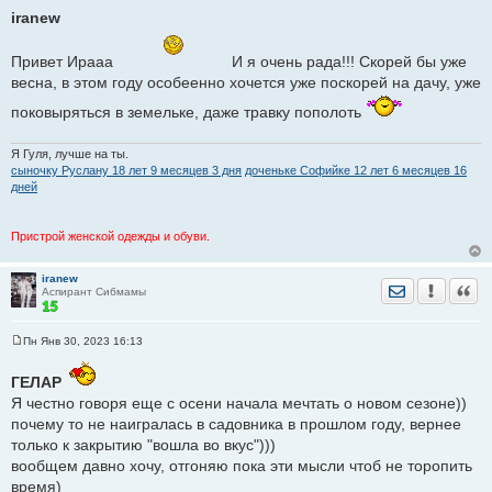
о
iranew
о
б
щ
Привет Ирааа
И я очень рада!!! Скорей бы уже
е
н
весна, в этом году особеенно хочется уже поскорей на дачу, уже
и
е
поковыряться в земельке, даже травку пополоть
Я Гуля, лучше на ты.
сыночку Руслану 18 лет 9 месяцев 3 дня
доченьке Софийке 12 лет 6 месяцев 16
дней
Пристрой женской одежды и обуви.
iranew
Отправить лич
Уведомить
Цита
Аспирант Сибмамы
Пн Янв 30, 2023 16:13
С
о
о
ГЕЛАР
б
Я честно говоря еще с осени начала мечтать о новом сезоне))
щ
е
почему то не наигралась в садовника в прошлом году, вернее
н
только к закрытию "вошла во вкус")))
и
е
вообщем давно хочу, отгоняю пока эти мысли чтоб не торопить
время)