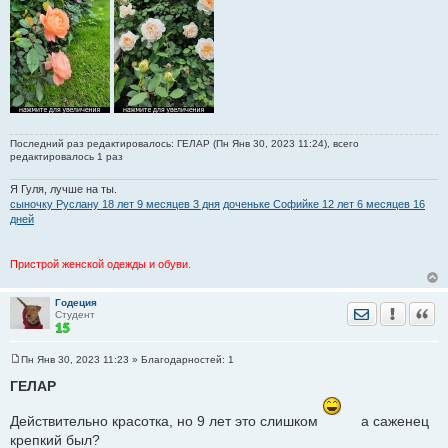
Последний раз редактировалось: ГЕЛАР (Пн Янв 30, 2023 11:24), всего
редактировалось 1 раз
Я Гуля, лучше на ты.
сыночку Руслану 18 лет 9 месяцев 3 дня
доченьке Софийке 12 лет 6 месяцев 16
дней
Пристрой женской одежды и обуви.
Годеция
Отправить лич
Уведомить
Цита
Студент
Пн Янв 30, 2023 11:23
» Благодарностей:
1
С
о
ГЕЛАР
о
б
щ
Действительно красотка, но 9 лет это слишком
а саженец
е
крепкий был?
н