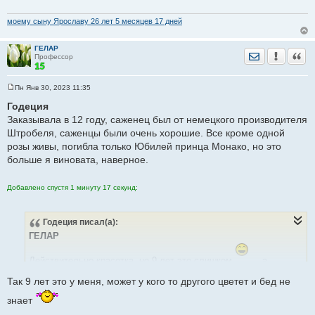
и
е
моему сыну Ярославу 26 лет 5 месяцев 17 дней
ГЕЛАР
Отправить лич
Уведомить
Цита
Профессор
Пн Янв 30, 2023 11:35
С
о
Годеция
о
Заказывала в 12 году, саженец был от немецкого производителя
б
щ
Штробеля, саженцы были очень хорошие. Все кроме одной
е
розы живы, погибла только Юбилей принца Монако, но это
н
и
больше я виновата, наверное.
е
Добавлено спустя 1 минуту 17 секунд:
Годеция
писал(а):
ГЕЛАР
Действительно красотка, но 9 лет это слишком
а
саженец крепкий был?
Так 9 лет это у меня, может у кого то другого цветет и бед не
знает