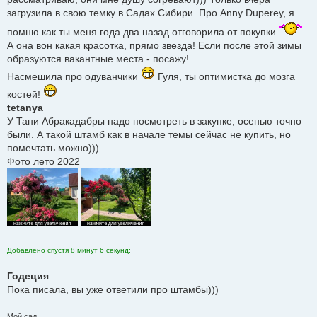
и
загрузила в свою темку в Садах Сибири. Про Anny Duperey, я
е
помню как ты меня года два назад отговорила от покупки
А она вон какая красотка, прямо звезда! Если после этой зимы
образуются вакантные места - посажу!
Насмешила про одуванчики
Гуля, ты оптимистка до мозга
костей!
tetanya
У Тани Абракадабры надо посмотреть в закупке, осенью точно
были. А такой штамб как в начале темы сейчас не купить, но
помечтать можно)))
Фото лето 2022
Добавлено спустя 8 минут 6 секунд:
Годеция
Пока писала, вы уже ответили про штамбы)))
Мой сад