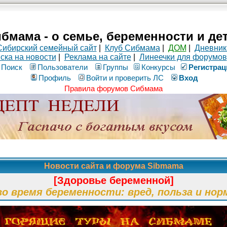
бмама - о семье, беременности и де
Сибирский семейный сайт
|
Клуб Сибмама
|
ДОМ
|
Дневник
ска на новости
|
Реклама на сайте
|
Линеечки для форумов
Поиск
Пользователи
Группы
Конкурсы
Рeгиcтpaц
Профиль
Войти и проверить ЛС
Вход
Правила форумов Сибмама
Новости сайта и форума Sibmama
[Здоровье беременной]
во время беременности: вред, польза и нор