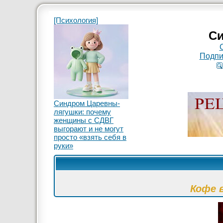
[Психология]
Си
Подпи
Синдром Царевны-
лягушки: почему
женщины с СДВГ
выгорают и не могут
просто «взять себя в
руки»
Кофе 