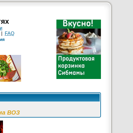
тях
и
|
FAQ
ия
ма ВОЗ