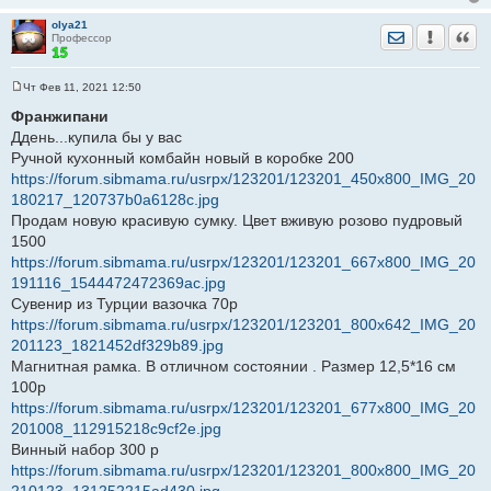
olya21
Отправить лич
Уведомить
Цита
Профессор
Чт Фев 11, 2021 12:50
С
о
Франжипани
о
Ддень...купила бы у вас
б
щ
Ручной кухонный комбайн новый в коробке 200
е
https://forum.sibmama.ru/usrpx/123201/123201_450x800_IMG_20
н
и
180217_120737b0a6128c.jpg
е
Продам новую красивую сумку. Цвет вживую розово пудровый
1500
https://forum.sibmama.ru/usrpx/123201/123201_667x800_IMG_20
191116_1544472472369ac.jpg
Сувенир из Турции вазочка 70р
https://forum.sibmama.ru/usrpx/123201/123201_800x642_IMG_20
201123_1821452df329b89.jpg
Магнитная рамка. В отличном состоянии . Размер 12,5*16 см
100р
https://forum.sibmama.ru/usrpx/123201/123201_677x800_IMG_20
201008_112915218c9cf2e.jpg
Винный набор 300 р
https://forum.sibmama.ru/usrpx/123201/123201_800x800_IMG_20
210123_131252215ad430.jpg