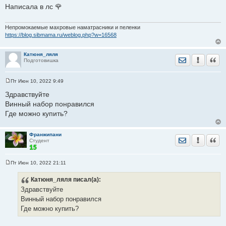
о
Написала в лс 🌹
б
щ
е
н
Непромокаемые махровые наматрасники и пеленки
и
https://blog.sibmama.ru/weblog.php?w=16568
е
Катюня_ляля
Отправить лич
Уведомить
Цита
Подготовишка
Пт Июн 10, 2022 9:49
С
о
Здравствуйте
о
Винный набор понравился
б
щ
Где можно купить?
е
н
и
е
Франжипани
Отправить лич
Уведомить
Цита
Студент
Пт Июн 10, 2022 21:11
С
о
Катюня_ляля
писал(а):
о
б
Здравствуйте
щ
е
Винный набор понравился
н
Где можно купить?
и
е