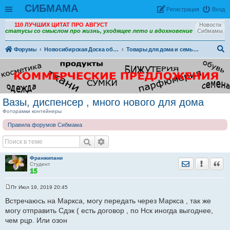
СИБМАМА
Рeгиcтpaция
Вход
110 ЛУЧШИХ ЦИТАТ ПРО АВГУСТ
Новости
статусы со смыслом про жизнь, уходящее лето и вдохновение
Сибмамы
Форумы
Новосибирская Доска объявлений
Товары для дома и семьи. (ДО)
ои
ск
Вазы, диспенсер , много нового для дома
Фоторамки контейнеры
Правила форумов Сибмама
Франжипани
Отправить лич
Уведомить
Цита
Студент
Пт Июл 19, 2019 20:45
С
о
Встречаюсь на Маркса, могу передать через Маркса , так же
о
могу отправить Сдэк ( есть договор , по Нск иногда выгоднее,
б
щ
чем рцр. Или озон
е
н