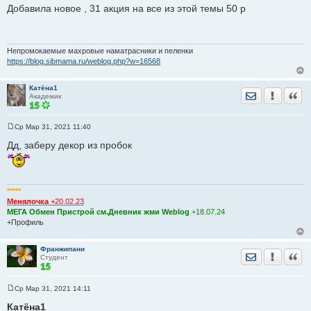
о
Добавила новое , 31 акция на все из этой темы 50 р
о
б
щ
е
н
Непромокаемые махровые наматрасники и пеленки
и
https://blog.sibmama.ru/weblog.php?w=16568
е
Катёна1
Отправить лич
Уведомить
Цита
Академик
Ср Мар 31, 2021 11:40
С
о
Дд, заберу декор из пробок
о
б
щ
е
н
*****
и
е
Менялочка
+20.02.23
МЕГА Обмен Пристрой см.Дневник жми Weblog
+18.07.24
+Профиль
Франжипани
Отправить лич
Уведомить
Цита
Студент
Ср Мар 31, 2021 14:11
С
о
Катёна1