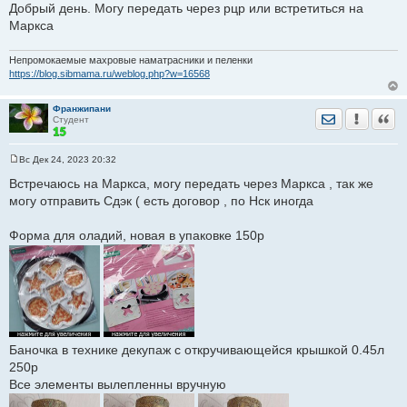
Добрый день. Могу передать через рцр или встретиться на
Маркса
Непромокаемые махровые наматрасники и пеленки
https://blog.sibmama.ru/weblog.php?w=16568
Франжипани
Отправить лич
Уведомить
Цита
Студент
Вс Дек 24, 2023 20:32
С
о
Встречаюсь на Маркса, могу передать через Маркса , так же
о
могу отправить Сдэк ( есть договор , по Нск иногда
б
щ
е
Форма для оладий, новая в упаковке 150р
н
и
е
Баночка в технике декупаж с откручивающейся крышкой 0.45л
250р
Все элементы вылепленны вручную