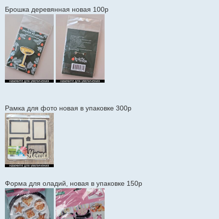
и
Брошка деревянная новая 100р
е
Рамка для фото новая в упаковке 300р
Форма для оладий, новая в упаковке 150р