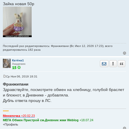
Зайка новая 50р
Последний раз редактировалось: Франжипани (Вс Июл 12, 2026 17:23), всего
редактировалось 182 раза
Катёна1
Отправить лич
Уведомить
Цита
Академик
Ср Ноя 06, 2019 18:31
С
о
Франжипани
о
Здравствуйте, посмотрите обмен на хлебницу, голубой браслет
б
щ
и блокнот, в Дневнике - добавляла.
е
Дубль ответа прошу в ЛС.
н
и
е
*****
Менялочка
+20.02.23
МЕГА Обмен Пристрой см.Дневник жми Weblog
+18.07.24
+Профиль