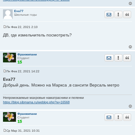
е
Eva77
Отправить лич
Уведомить
Цита
Школьные годы
Пн Фев 22, 2021 2:10
С
о
ДВ, где измельчитель посмотреть?
о
б
щ
е
н
Франжипани
и
Отправить лич
Уведомить
Цита
Студент
е
Пн Фев 22, 2021 14:22
С
о
Eva77
о
Добрый день. Можно на Маркса ,в сансити Версаль метро
б
щ
е
н
Непромокаемые махровые наматрасники и пеленки
и
https://blog.sibmama.ru/weblog.php?w=16568
е
Франжипани
Отправить лич
Уведомить
Цита
Студент
Ср Мар 31, 2021 10:31
С