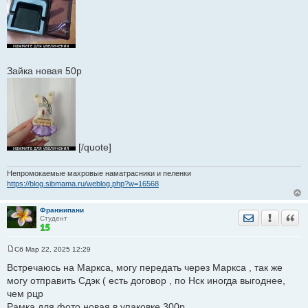
Зайка новая 50р
[/quote]
Непромокаемые махровые наматрасники и пеленки
https://blog.sibmama.ru/weblog.php?w=16568
Франжипани
Отправить лич
Уведомить
Цита
Студент
Сб Мар 22, 2025 12:29
С
о
Встречаюсь на Маркса, могу передать через Маркса , так же
о
могу отправить Сдэк ( есть договор , по Нск иногда выгоднее,
б
щ
чем рцр
е
Рамка для фото новая в упаковке 300р
н