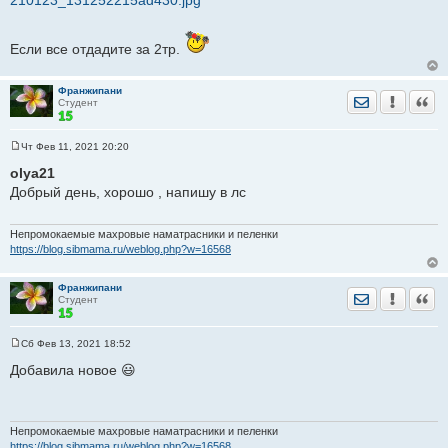
Если все отдадите за 2тр.
Франжипани
Отправить лич
Уведомить
Цита
Студент
Чт Фев 11, 2021 20:20
С
о
olya21
о
Добрый день, хорошо , напишу в лс
б
щ
е
н
Непромокаемые махровые наматрасники и пеленки
и
https://blog.sibmama.ru/weblog.php?w=16568
е
Франжипани
Отправить лич
Уведомить
Цита
Студент
Сб Фев 13, 2021 18:52
С
о
Добавила новое 😃
о
б
щ
е
н
Непромокаемые махровые наматрасники и пеленки
и
https://blog.sibmama.ru/weblog.php?w=16568