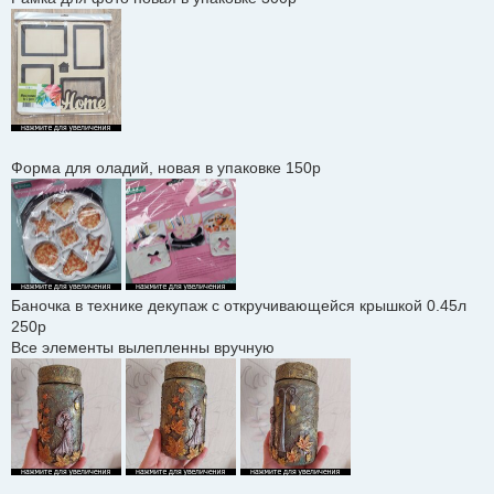
и
е
Форма для оладий, новая в упаковке 150р
Баночка в технике декупаж с откручивающейся крышкой 0.45л
250р
Все элементы вылепленны вручную