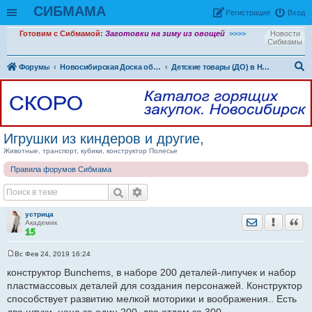
СИБМАМА
Рeгиcтpaция
Вход
Готовим с Сибмамой:
Заготовки на зиму из овощей
>>>>
Новости
Сибмамы
Форумы
Новосибирская Доска объявлений
Детские товары (ДО) в Новосибирске
ои
ск
Игрушки из киндеров и другие,
Животные, транспорт, кубики, конструктор Полесье
Правила форумов Сибмама
устрица
Отправить лич
Уведомить
Цита
Академик
Вс Фев 24, 2019 16:24
С
о
конструктор Bunchems, в наборе 200 деталей-липучек и набор
о
пластмассовых деталей для создания персонажей. Конструктор
б
щ
способствует развитию мелкой моторики и воображения.. Есть
е
н