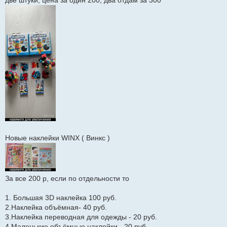
две штуки, цена за один 200, два отдам за 300
и
е
Новые наклейки WINX ( Винкс )
За все 200 р, если по отдельности то
1. Большая 3D наклейка 100 руб.
2.Наклейка объёмная- 40 руб.
3.Наклейка переводная для одежды - 20 руб.
4.Маленькие объёмные наклейки - 20 руб.