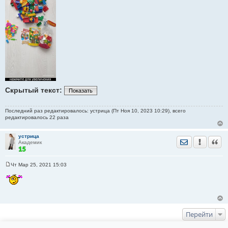
Скрытый текст:
Показать
Последний раз редактировалось: устрица (Пт Ноя 10, 2023 10:29), всего
редактировалось 22 раза
устрица
Отправить лич
Уведомить
Цита
Академик
Чт Мар 25, 2021 15:03
С
о
о
б
щ
е
н
и
Перейти
е