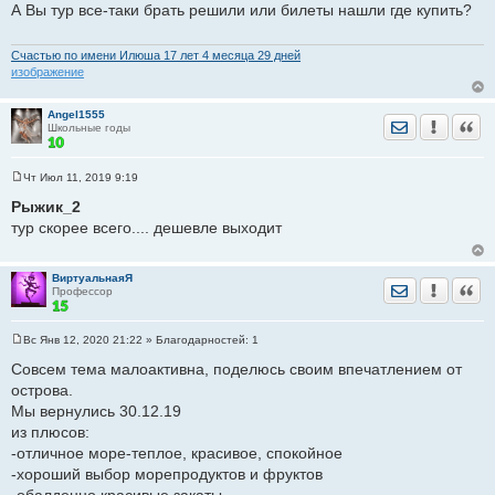
А Вы тур все-таки брать решили или билеты нашли где купить?
б
щ
е
н
Счастью по имени Илюша 17 лет 4 месяца 29 дней
и
изображение
е
Angel1555
Отправить лич
Уведомить
Цита
Школьные годы
Чт Июл 11, 2019 9:19
С
о
Рыжик_2
о
тур скорее всего.... дешевле выходит
б
щ
е
н
ВиртуальнаяЯ
и
Отправить лич
Уведомить
Цита
Профессор
е
Вс Янв 12, 2020 21:22
» Благодарностей:
1
С
о
Совсем тема малоактивна, поделюсь своим впечатлением от
о
острова.
б
щ
Мы вернулись 30.12.19
е
из плюсов:
н
и
-отличное море-теплое, красивое, спокойное
е
-хороший выбор морепродуктов и фруктов