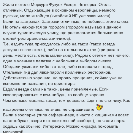
Жили в отеле Меркури Фукуок Резорт. Четверка. Отель
отличный. Отдыхающие в основном европейцы, немного
русских, мало китайцев (китайский НГ уже закончился).
Были на завтраках. Завтраки отличные, не побоюсь этого слова.
Но отель находится за городом (городом называю в данном
случае туристическую улицу, где располагается большинство
отелей-ресторанов-магазинчиков).
Т.е. ездить туда приходилось либо на такси (такси всегда
дежурят возле отеля), либо на отельном шатле (три раза в
день, места есть, отель маленький). Рядом с отелем нет ничего,
одна маленькая палатка с небольшим выбором снеков.
Обедали-ужинали либо в отеле, либо выезжали в город.
Отельный гид дал явки-пароли приличных ресторанов.
Действительно хорошие, но прошу прощения, сейчас уже не
вспомню ни названия, ни ориентиры.
Ездили везде сами на такси, цены приемлемые. Если
скооперироваться с кем-нибудь, то вообще хорошо.
Чем меньше машина такси, тем дешевле. Ездят по счетчику. Как
настроены счетчики, не знаю, не спрашивайте
Были в зоопарке (типа сафари-парк, в части с хищниками возят
на автобусах, звери в относительной свободе), по части парка
ходишь как обычно. Интересно. Можно жирафа покормить
морковкой.