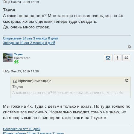
Ср Янв 23, 2019 16:19
С
о
Tayna
о
А какая цена на него? Мне кажется высокая очень, мы на 4х
б
щ
смотрим, хотим с детьми теперь туда съездить.
е
Да, очень много строек.
н
и
е
Спортсмену 14 лет 3 месяца 8 дней
Звёздочке 10 лет 2 месяца 8 дней
Tayna
Отправить лич
Уведомить
Цита
Профессор
Ср Янв 23, 2019 17:58
С
о
Ириска:)
писал(а):
о
б
Tayna
щ
е
А какая цена на него? Мне кажется высокая очень, мы на 4х
н
смотрим, хотим с детьми теперь туда съездить.
и
е
Да, очень много строек.
Мы тоже на 4х. Туда с детьми только и ехать. Но ту да только по
системе все включено. Нормально выходит, точно не знаю, но
на январь вышло в винперле также как и на Пхукете.
Настенке 20 лет 10 дней
Юляке забияке 14 лет 2 месяца 21 день