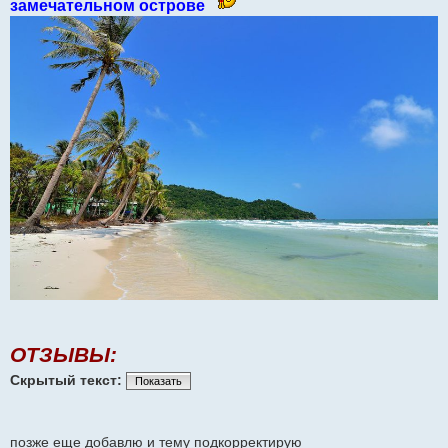
замечательном острове
щ
е
н
и
е
ОТЗЫВЫ:
Скрытый текст:
Показать
позже еще добавлю и тему подкорректирую