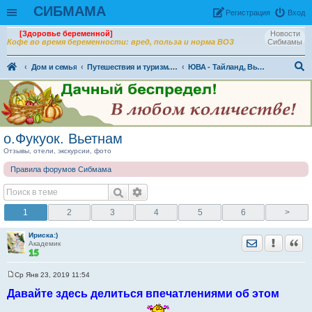
СИБМАМА
Рeгиcтpaция
Вход
[Здоровье беременной]
Новости
Кофе во время беременности: вред, польза и норма ВОЗ
Сибмамы
Дом и семья
Путешествия и туризм. Отели и санатории.
ЮВА - Тайланд, Вьетнам, Китай, Индия и другие страны
ои
ск
о.Фукуок. Вьетнам
Отзывы, отели, экскурсии, фото
Правила форумов Сибмама
1
2
3
4
5
6
>
Ириска:)
Отправить лич
Уведомить
Цита
Академик
Ср Янв 23, 2019 11:54
С
о
Давайте здесь делиться впечатлениями об этом
о
б