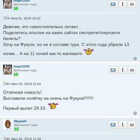
Angel1555
Отправить лич
Уведомить
Цита
Школьные годы
Пт Фев 01, 2019 16:42
С
о
Девочки, кто самостоятельно летает...
о
Поделитесь опытом на каких сайтах смотрите/покупаете
б
щ
билеты?
е
Хочу на Фукуок, но не в составе тура. С этого года убрали 13
н
и
е
ночки... А на 11 ночей как то маловато
Angel1555
Отправить лич
Уведомить
Цита
Школьные годы
Вт Июл 02, 2019 11:14
С
о
Отличная новость!
о
Выставили полётку на осень на Фукуок!!!!!!!!
б
щ
е
Первый вылет 29.10.
н
и
е
МарияН
Отправить лич
Уведомить
Цита
Школьные годы
Вт Июл 02, 2019 11:39