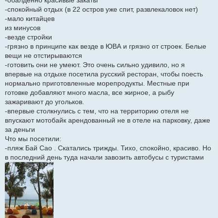
-обалденно красивые закаты
-спокойный отдых (в 22 остров уже спит, развлекаловок нет)
-мало китайцев
из минусов
-везде стройки
-грязно в принципе как везде в ЮВА и грязно от строек. Белые
вещи не отстирываются
-готовить они не умеют. Это очень сильно удивило, но я
впервые на отдыхе посетила русский ресторан, чтобы поесть
нормально приготовленные морепродукты. Местные при
готовке добавляют много масла, все жирное, а рыбу
зажаривают до угольков.
-впервые столкнулись с тем, что на территорию отеля не
впускают мотобайк арендованный не в отеле на парковку, даже
за деньги
Что мы посетили:
-пляж Бай Сао . Скатались трижды. Тихо, спокойно, красиво. Но
в последний день туда начали завозить автобусы с туристами