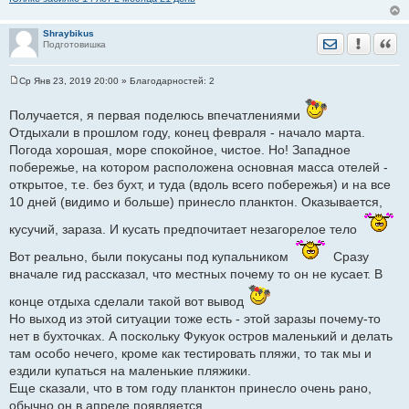
Shraybikus
Отправить лич
Уведомить
Цита
Подготовишка
Ср Янв 23, 2019 20:00
» Благодарностей:
2
С
о
о
Получается, я первая поделюсь впечатлениями
б
Отдыхали в прошлом году, конец февраля - начало марта.
щ
е
Погода хорошая, море спокойное, чистое. Но! Западное
н
побережье, на котором расположена основная масса отелей -
и
е
открытое, т.е. без бухт, и туда (вдоль всего побережья) и на все
10 дней (видимо и больше) принесло планктон. Оказывается,
кусучий, зараза. И кусать предпочитает незагорелое тело
Вот реально, были покусаны под купальником
Сразу
вначале гид рассказал, что местных почему то он не кусает. В
конце отдыха сделали такой вот вывод
Но выход из этой ситуации тоже есть - этой заразы почему-то
нет в бухточках. А поскольку Фукуок остров маленький и делать
там особо нечего, кроме как тестировать пляжи, то так мы и
ездили купаться на маленькие пляжики.
Еще сказали, что в том году планктон принесло очень рано,
обычно он в апреле появляется.