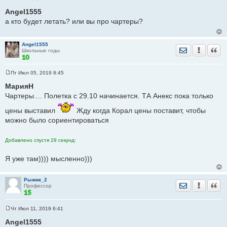
С
о
Angel1555
о
а кто будет летать? или вы про чартеры?
б
щ
е
н
Angel1555
и
Отправить лич
Уведомить
Цита
Школьные годы
е
Пт Июл 05, 2019 8:45
С
о
МарияН
о
Чартеры.... Полетка с 29.10 начинается. ТА Анекс пока только
б
щ
е
цены выставил
Жду когда Корал цены поставит, чтобы
н
можно было сориентироваться
и
е
Добавлено спустя 29 секунд:
Я уже там)))) мысленно)))
Рыжик_2
Отправить лич
Уведомить
Цита
Профессор
Чт Июл 11, 2019 6:41
С
о
Angel1555
о