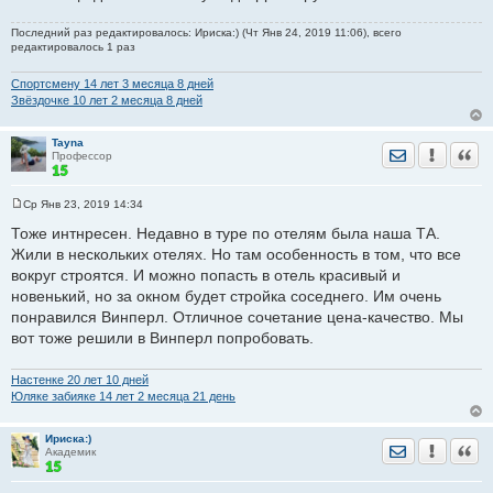
Последний раз редактировалось: Ириска:) (Чт Янв 24, 2019 11:06), всего
редактировалось 1 раз
Спортсмену 14 лет 3 месяца 8 дней
Звёздочке 10 лет 2 месяца 8 дней
Tayna
Отправить лич
Уведомить
Цита
Профессор
Ср Янв 23, 2019 14:34
С
о
Тоже интнресен. Недавно в туре по отелям была наша ТА.
о
Жили в нескольких отелях. Но там особенность в том, что все
б
щ
вокруг строятся. И можно попасть в отель красивый и
е
новенький, но за окном будет стройка соседнего. Им очень
н
и
понравился Винперл. Отличное сочетание цена-качество. Мы
е
вот тоже решили в Винперл попробовать.
Настенке 20 лет 10 дней
Юляке забияке 14 лет 2 месяца 21 день
Ириска:)
Отправить лич
Уведомить
Цита
Академик