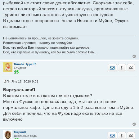
рыбалкой не стоит своих денег абсолютно. Снорклинг так себе,
остров на который завозят -ступить некугда, организованные
туристы лихо пьют алкоголь и учавствуют в конкурсах.
В целом отдых понравился. Были в Нячанге и Муйне, Фукуок
выигрывает.
Не цепляйтесь за прошлое, не живите обидами.
Вспоминая хорошее - никому не завидуйте.
Все, что небом Вам послано, принимайте как должное.
Все, что сделано -к лучшему, как бы не было сложно Вам…
Rumba Type R
Отправить лич
Уведомить
Цита
Студент
Пн Янв 13, 2020 9:51
С
о
ВиртуальнаяЯ
о
В каком отеле и на каком пляже отдыхали?
б
щ
Мне на Фукоке не понравилась еда, мы так и не нашли
е
нормальное кафе. Цены на еду в 1,5-2 раза выше чем в Муйне.
н
и
Для себя я поняла, что на Фукок надо ехать только на все
е
включено
МарияН
Отправить лич
Уведомить
Цита
Школьные годы