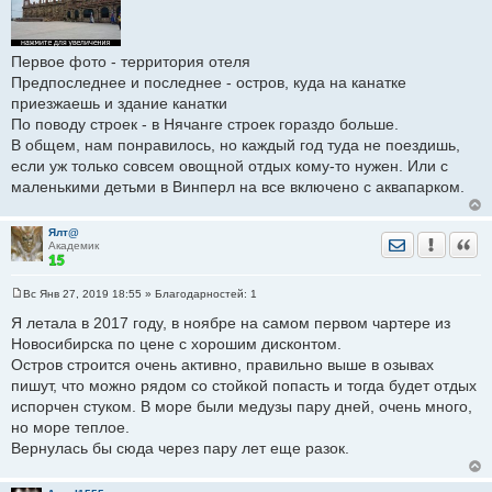
Первое фото - территория отеля
Предпоследнее и последнее - остров, куда на канатке
приезжаешь и здание канатки
По поводу строек - в Нячанге строек гораздо больше.
В общем, нам понравилось, но каждый год туда не поездишь,
если уж только совсем овощной отдых кому-то нужен. Или с
маленькими детьми в Винперл на все включено с аквапарком.
Ялт@
Отправить лич
Уведомить
Цита
Академик
Вс Янв 27, 2019 18:55
» Благодарностей:
1
С
о
Я летала в 2017 году, в ноябре на самом первом чартере из
о
Новосибирска по цене с хорошим дисконтом.
б
щ
Остров строится очень активно, правильно выше в озывах
е
пишут, что можно рядом со стойкой попасть и тогда будет отдых
н
и
испорчен стуком. В море были медузы пару дней, очень много,
е
но море теплое.
Вернулась бы сюда через пару лет еще разок.