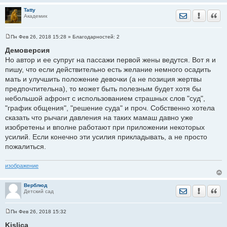
Tatty
Отправить лич
Уведомить
Цита
Академик
Пн Фев 26, 2018 15:28
» Благодарностей:
2
С
о
Демоверсия
о
Но автор и ее супруг на пассажи первой жены ведутся. Вот я и
б
щ
пишу, что если действительно есть желание немного осадить
е
мать и улучшить положение девочки (а не позиция жертвы
н
и
предпочтительна), то может быть полезным будет хотя бы
е
небольшой афронт с использованием страшных слов "суд",
"график общения", "решение суда" и проч. Собственно хотела
сказать что рычаги давления на таких мамаш давно уже
изобретены и вполне работают при приложении некоторых
усилий. Если конечно эти усилия прикладывать, а не просто
пожалиться.
изображение
Верблюд
Отправить лич
Уведомить
Цита
Детский сад
Пн Фев 26, 2018 15:32
С
о
Kislica