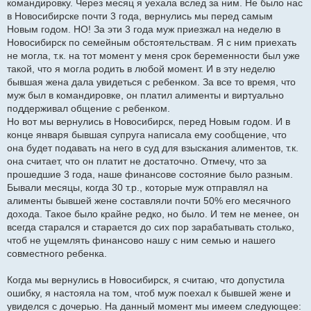
командировку. Через месяц я уехала вслед за ним. Не было нас
в Новосибирске почти 3 года, вернулись мы перед самым
Новым годом. НО! За эти 3 года муж приезжал на неделю в
Новосибирск по семейным обстоятельствам. Я с ним приехать
не могла, т.к. на тот момент у меня срок беременности был уже
такой, что я могла родить в любой момент. И в эту неделю
бывшая жена дала увидеться с ребенком. За все то время, что
муж был в командировке, он платил алименты и виртуально
поддерживал общение с ребенком.
Но вот мы вернулись в Новосибирск, перед Новым годом. И в
конце января бывшая супруга написала ему сообщение, что
она будет подавать на него в суд для взыскания алиментов, т.к.
она считает, что он платит не достаточно. Отмечу, что за
прошедшие 3 года, наше финансове состояние было разным.
Бывали месяцы, когда 30 т.р., которые муж отправлял на
алименты бывшей жене составляли почти 50% его месячного
дохода. Такое было крайне редко, но было. И тем не менее, он
всегда старался и старается до сих пор зарабатывать столько,
чтоб не ущемлять финансово нашу с ним семью и нашего
совместного ребенка.
Когда мы вернулись в Новосибирск, я считаю, что допустила
ошибку, я настояла на том, чтоб муж поехал к бывшей жене и
увиделся с дочерью. На данный момент мы имеем следующее: