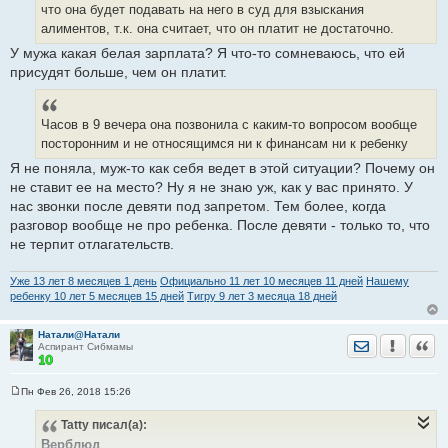
и
что она будет подавать на него в суд для взыскания
е
алиментов, т.к. она считает, что он платит не достаточно.
У мужа какая белая зарплата? Я что-то сомневаюсь, что ей
присудят больше, чем он платит.
Часов в 9 вечера она позвонила с каким-то вопросом вообще
посторонним и не относящимся ни к финансам ни к ребенку
Я не поняла, муж-то как себя ведет в этой ситуации? Почему он
не ставит ее на место? Ну я не знаю уж, как у вас принято. У
нас звонки после девяти под запретом. Тем более, когда
разговор вообще не про ребенка. После девяти - только то, что
не терпит отлагательств.
Уже 13 лет 8 месяцев 1 день
Официально 11 лет 10 месяцев 11 дней
Нашему
ребенку 10 лет 5 месяцев 15 дней
Тигру 9 лет 3 месяца 18 дней
Натали@Натали
Отправить лич
Уведомить
Цита
Аспирант Сибмамы
Пн Фев 26, 2018 15:26
С
о
Tatty
писал(а):
о
б
Верблюд