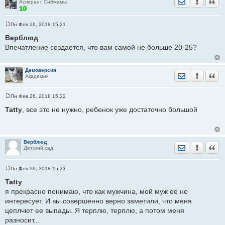
Отправить лич
Уведомить
Цита
Аспирант Сибмамы
Пн Фев 26, 2018 15:21
С
о
Верблюд
о
Впечатление создается, что вам самой не больше 20-25?
б
щ
е
н
Демоверсия
и
Отправить лич
Уведомить
Цита
Академик
е
Пн Фев 26, 2018 15:22
С
о
Tatty
, все это не нужно, ребенок уже достаточно большой
о
б
щ
е
н
Верблюд
и
Отправить лич
Уведомить
Цита
Детский сад
е
Пн Фев 26, 2018 15:23
С
о
Tatty
о
я прекрасно понимаю, что как мужчина, мой муж ее не
б
щ
интересует. И вы совершенно верно заметили, что меня
е
цеплчют ее выпады. Я терплю, терплю, а потом меня
н
и
разносит...
е