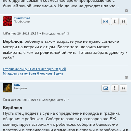
него другая семья и совместное времяпрепровождение с
бывшей женой невозможно. Но до нее не доходит или что...
thunderbird
Отправить лич
Уведомить
Цита
Профессор
Пн Фев 26, 2018 15:14
» Благодарностей:
3
С
о
Верблюд
, ребенку в таком возрасте уже не нужно согласие
о
матери на встречи с отцом. Более того, девочка может
б
щ
выбирать, с кем из родителей ей жить. Готовы забрать девочку к
е
себе?
н
и
е
Старшему сыну 11 лет 9 месяцев 28 дней
Младшему сыну 9 лет 6 месяцев 1 день
Tatty
Отправить лич
Уведомить
Цита
Академик
Пн Фев 26, 2018 15:17
» Благодарностей:
7
С
о
Верблюд
о
Пусть отец подает в суд на определение порядка и графика
б
щ
общения с ребенком. Соберите записи разговоров где БЖ
е
манипулирует встречами с ребенком, соберите банковские
н
и
платежки о перечислении алиментов и справки о заработке - и в
е