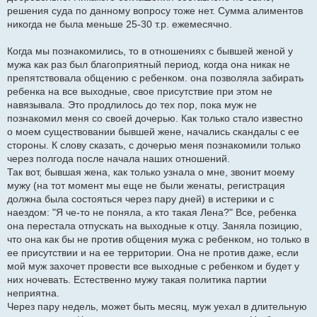
решения суда по данному вопросу тоже нет. Сумма алиментов
никогда не была меньше 25-30 т.р. ежемесячно.
Когда мы познакомились, то в отношениях с бывшей женой у
мужа как раз был благоприятный период, когда она никак не
препятствовала общению с ребенком. она позволяла забирать
ребенка на все выходные, свое присутствие при этом не
навязывала. Это продлилось до тех пор, пока муж не
познакомил меня со своей дочерью. Как только стало известно
о моем существовании бывшей жене, начались скандалы с ее
стороны. К слову сказать, с дочерью меня познакомили только
через полгода после начала наших отношений.
Так вот, бывшая жена, как только узнала о мне, звонит моему
мужу (на тот момент мы еще не были женаты, регистрация
должна была состояться через пару дней) в истерики и с
наездом: "Я че-то не поняла, а кто такая Лена?" Все, ребенка
она перестала отпускать на выходные к отцу. Заняла позицию,
что она как бы не против общения мужа с ребенком, но только в
ее присутствии и на ее территории. Она не против даже, если
мой муж захочет провести все выходные с ребенком и будет у
них ночевать. Естественно мужу такая политика партии
неприятна.
Через пару недель, может быть месяц, муж уехал в длительную