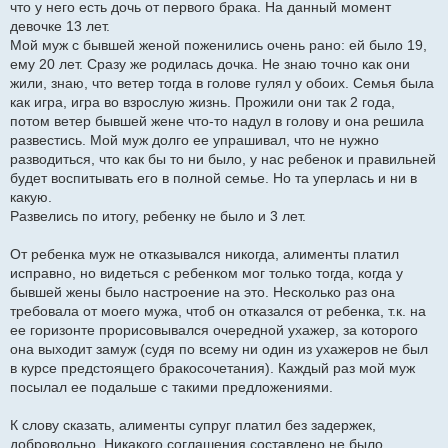
что у него есть дочь от первого брака. На данный момент
е
девочке 13 лет.
н
и
Мой муж с бывшей женой поженились очень рано: ей было 19,
е
ему 20 лет. Сразу же родилась дочка. Не знаю точно как они
жили, знаю, что ветер тогда в голове гулял у обоих. Семья была
как игра, игра во взрослую жизнь. Прожили они так 2 года,
потом ветер бывшей жене что-то надул в голову и она решила
развестись. Мой муж долго ее упрашивал, что не нужно
разводиться, что как бы то ни было, у нас ребенок и правильней
будет воспитывать его в полной семье. Но та уперлась и ни в
какую.
Развелись по итогу, ребенку не было и 3 лет.
От ребенка муж не отказывался никогда, алименты платил
исправно, но видеться с ребенком мог только тогда, когда у
бывшей жены было настроение на это. Несколько раз она
требовала от моего мужа, чтоб он отказался от ребенка, т.к. на
ее горизонте прорисовывался очередной ухажер, за которого
она выходит замуж (судя по всему ни один из ухажеров не был
в курсе предстоящего бракосочетания). Каждый раз мой муж
посылал ее подальше с такими предложениями.
К слову сказать, алименты супруг платил без задержек,
добровольно. Никакого соглашения составлено не было,