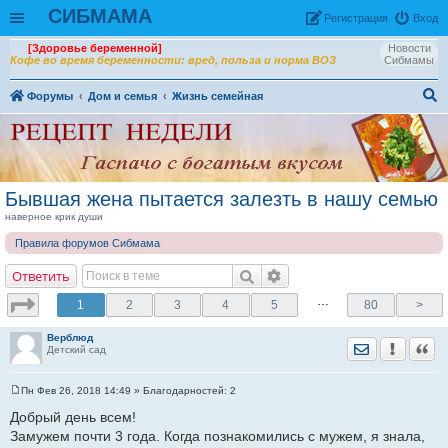
СИБМАМА
Рeгиcтpaция
Вход
[Здоровье беременной]
Новости
Кофе во время беременности: вред, польза и норма ВОЗ
Сибмамы
Форумы
Дом и семья
Жизнь семейная
ои
ск
Бывшая жена пытается залезть в нашу семью
наверное крик души
Правила форумов Сибмама
Ответить
…
1
2
3
4
5
80
>
Верблюд
Отправить лич
Уведомить
Цита
Детский сад
Пн Фев 26, 2018 14:49
» Благодарностей:
2
С
о
Добрый день всем!
о
Замужем почти 3 года. Когда познакомились с мужем, я знала,
б
щ