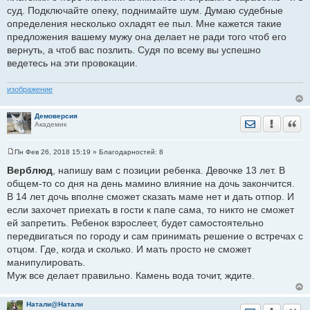
суд. Подключайте опеку, поднимайте шум. Думаю судебные
определения несколько охладят ее пыл. Мне кажется такие
предложения вашему мужу она делает не ради того чтоб его
вернуть, а чтоб вас позлить. Судя по всему вы успешно
ведетесь на эти провокации.
изображение
Демоверсия
Отправить лич
Уведомить
Цита
Академик
Пн Фев 26, 2018 15:19
» Благодарностей:
8
С
о
Верблюд
, напишу вам с позиции ребенка. Девочке 13 лет. В
о
общем-то со дня на день мамино влияние на дочь закончится.
б
щ
В 14 лет дочь вполне сможет сказать маме нет и дать отпор. И
е
если захочет приехать в гости к папе сама, то никто не сможет
н
и
ей запретить. Ребенок взрослеет, будет самостоятельно
е
передвигаться по городу и сам принимать решение о встречах с
отцом. Где, когда и сколько. И мать просто не сможет
манипулировать.
Муж все делает правильно. Камень вода точит, ждите.
Натали@Натали