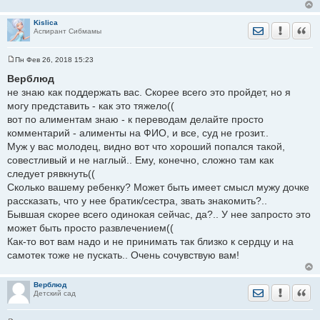
Kislica
Отправить лич
Уведомить
Цита
Аспирант Сибмамы
Пн Фев 26, 2018 15:23
С
о
Верблюд
о
не знаю как поддержать вас. Скорее всего это пройдет, но я
б
щ
могу представить - как это тяжело((
е
вот по алиментам знаю - к переводам делайте просто
н
и
комментарий - алименты на ФИО, и все, суд не грозит..
е
Муж у вас молодец, видно вот что хороший попался такой,
совестливый и не наглый.. Ему, конечно, сложно там как
следует рявкнуть((
Сколько вашему ребенку? Может быть имеет смысл мужу дочке
рассказать, что у нее братик/сестра, звать знакомить?..
Бывшая скорее всего одинокая сейчас, да?.. У нее запросто это
может быть просто развлечением((
Как-то вот вам надо и не принимать так близко к сердцу и на
самотек тоже не пускать.. Очень сочувствую вам!
Верблюд
Отправить лич
Уведомить
Цита
Детский сад