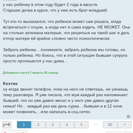
о
у нас ребенку в этом году будет 2 года в августе.
б
щ
Старшая дочка в курсе, что у нее есть брат младший.
е
н
и
Тут кто-то высказался, что ребенок может сам решать, когда
е
встречаться с отцом, а когда нет и сама ездить. НЕ МОЖЕТ. Она
на столько затюкана матерью, что решиться на такой шаг и дать
отпор матери ей крайне сложно чисто психологически.
Забрать ребенка... понимаете, забрать ребенка мы готовы, но
только ребенка. Но боюсь, что в этой ситуации бывшая супруга
просто пропишется у нас дома...
Добавлено спустя 2 минуты 36 секунд:
Кохтик
ну когда звонит телефон, пока на него не ответишь, не узнаешь
тему разговора. Я уже писала, что муж каждый раз напоминает
бывшей, что он уже давно женат и у него уже давно другая
семья! Но... каждый раз как день сурка... бывшая и в 12 ночи
может позвонить... или написать в соц.сетях.
…
1
2
3
4
5
80
>