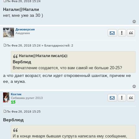
Пн Фев 26, 2018 15:24
С
о
Натали@Натали
о
нет, мне уже за 30 )
б
щ
е
н
Демоверсия
и
Отправить лич
Уведомить
Цита
Академик
е
Пн Фев 26, 2018 15:24
» Благодарностей:
2
С
о
Натали@Натали
писал(а):
о
б
Верблюд
щ
е
Впечатление создается, что вам самой не больше 20-25?
н
и
а что дает возраст, если идет откровенный шантаж, причем не
е
ее, а мужа.
Кохтик
Отправить лич
Уведомить
Цита
Сибмама рулит 2013
Пн Фев 26, 2018 15:25
С
о
Верблюд
о
б
щ
е
И в конце января бывшая супруга написала ему сообщение,
н