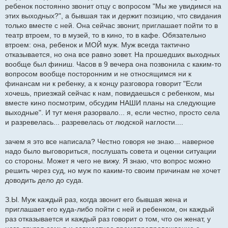
ребенок постоянно звонит отцу с вопросом "Мы же увидимся на
этих выходных?", а бывшая так и держит позицию, что свидания
только вместе с ней. Она сейчас звонит, приглашает пойти то в
театр втроем, то в музей, то в кино, то в кафе. Обязательно
втроем: она, ребенок и МОЙ муж. Муж всегда тактично
отказывается, но она все равно зовет. На прошедших выходных
вообще был финиш. Часов в 9 вечера она позвонила с каким-то
вопросом вообще посторонним и не относящимся ни к
финансам ни к ребенку, а к концу разговора говорит "Если
хочешь, приезжай сейчас к нам, повидаешься с ребенком, мы
вместе кино посмотрим, обсудим НАШИ планы на следующие
выходные". И тут меня разорвало... я, если честно, просто села
и разревелась... разревелась от людской наглости....
зачем я это все написала? Честно говоря не знаю... наверное
надо было выговориться, послушать совета и оценки ситуации
со стороны. Может я чего не вижу. Я знаю, что вопрос можно
решить через суд, но муж по каким-то своим причинам не хочет
доводить дело до суда.
З.Ы. Муж каждый раз, когда звонит его бывшая жена и
приглашает его куда-либо пойти с ней и ребенком, он каждый
раз отказывается и каждый раз говорит о том, что он женат, у