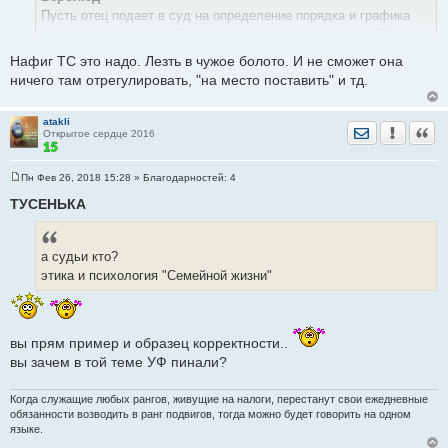
щ
е
Пусть отец подает в суд на определение порядка и графика
н
общения с ребенком. Соберите записи разговоров где БЖ
и
е
манипулирует встречами с ребенком, соберите банковские
Нафиг ТС это надо. Лезть в чужое болото. И не сможет она
платежки о перечислении алиментов и справки о заработке - и
ничего там отрегулировать, "на место поставить" и тд.
в суд. Подключайте опеку, поднимайте шум. Думаю судебные
определения несколько охладят ее пыл. Мне кажется такие
atakli
предложения вашему мужу она делает не ради того чтоб его
Отправить лич
Уведомить
Цита
Открытое сердце 2016
вернуть, а чтоб вас позлить. Судя по всему вы успешно
ведетесь на эти провокации.
Пн Фев 26, 2018 15:28
» Благодарностей:
4
С
о
ТУСЕНЬКА
о
б
щ
е
а судьи кто?
н
и
этика и психология "Семейной жизни"
е
вы прям пример и образец корректности..
вы зачем в той теме УФ пинали?
Когда служащие любых рангов, живущие на налоги, перестанут свои ежедневные
обязанности возводить в ранг подвигов, тогда можно будет говорить на одном
языке.