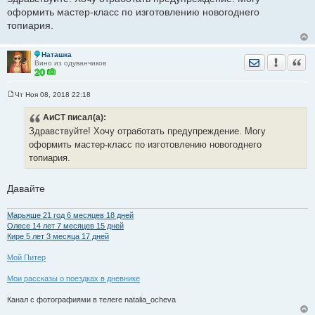
о
оформить мастер-класс по изготовлению новогоднего
б
щ
топиария.
е
н
и
е
Наташка
Отправить лич
Уведомить
Цита
Вино из одуванчиков
Чт Ноя 08, 2018 22:18
С
о
АиСТ
писал(а):
о
б
Здравствуйте! Хочу отработать предупреждение. Могу
щ
е
оформить мастер-класс по изготовлению новогоднего
н
топиария.
и
е
Давайте
Марьяше 21 год 6 месяцев 18 дней
Олесе 14 лет 7 месяцев 15 дней
Кире 5 лет 3 месяца 17 дней
Мой Питер
Мои рассказы о поездках в дневнике
Канал с фотографиями в телеге natalia_ocheva