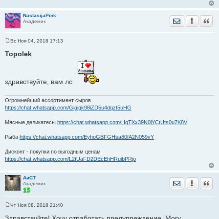
NastasijaPink
Отправить лич
Уведомить
Цита
Академик
Вс Ноя 04, 2018 17:13
С
о
Topolek
о
б
щ
е
здравствуйте, вам лс
н
и
е
Огромнейший ассортимент сыров
https://chat.whatsapp.com/Gjqigk98iZD5u4dqzt5uHG
Мясные деликатесы
https://chat.whatsapp.com/HgTXx39N0jYCtUts0u7K8V
Рыба
https://chat.whatsapp.com/EyhoGBFGHsa80fA2N059vY
Дисконт - покупки по выгодным ценам
https://chat.whatsapp.com/L2tUaFD2DEcEhHRuibPRjo
АиСТ
Отправить лич
Уведомить
Цита
Академик
Чт Ноя 08, 2018 21:40
С
о
Здравствуйте! Хочу отработать предупреждение. Могу