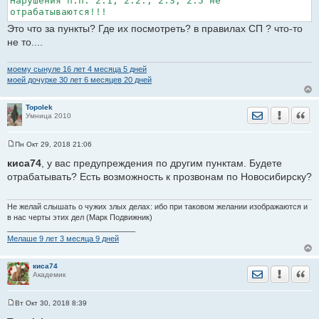
Нарушения п.п. 2.1, 2.2., 2.3, 2.5 не
отрабатываются!!!
Это что за пункты? Где их посмотреть? в правилах СП ? что-то
не то....
моему сынуле 16 лет 4 месяца 5 дней
моей дочурке 30 лет 6 месяцев 20 дней
Topolek
Отправить лич
Уведомить
Цита
Умница 2010
Пн Окт 29, 2018 21:06
С
о
киса74
, у вас предупреждения по другим пунктам. Будете
о
отрабатывать? Есть возможность к прозвонам по Новосибирску?
б
щ
е
н
Не желай слышать о чужих злых делах: ибо при таковом желании изображаются и
и
в нас черты этих дел (Марк Подвижник)
е
______________________________
Мелаше 9 лет 3 месяца 9 дней
киса74
Отправить лич
Уведомить
Цита
Академик
Вт Окт 30, 2018 8:39
С
о