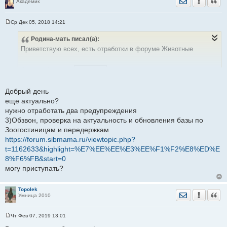
Академик
Ср Дек 05, 2018 14:21
С
о
Родина-мать
писал(а):
о
б
Приветствую всех, есть отработки в форуме Животные
щ
е
н
Скрытый текст:
и
Показать
е
Добрый день
еще актуально?
нужно отработать два предупреждения
3)Обзвон, проверка на актуальность и обновления базы по
Зоогостиницам и передержкам
https://forum.sibmama.ru/viewtopic.php?
t=1162633&highlight=%E7%EE%EE%E3%EE%F1%F2%E8%ED%E
8%F6%FB&start=0
могу приступать?
Topolek
Отправить лич
Уведомить
Цита
Умница 2010
Чт Фев 07, 2019 13:01
С
о