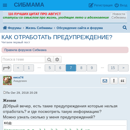
СИБМАМА
Рeгиcтpaция
Вход
110 ЛУЧШИХ ЦИТАТ ПРО АВГУСТ
Новости
статусы со смыслом про жизнь, уходящее лето и вдохновение
Сибмамы
Форумы
Жизнь Сибмамы
Обсуждение сайта и форума
ои
КАК ОТРАБОТАТЬ ПРЕДУПРЕЖДЕНИЕ?
ск
Читаем первый пост
Правила форумов Сибмама
…
…
<
1
5
6
7
8
9
15
>
киса74
Отправить лич
Уведомить
Цита
Академик
Пн Окт 29, 2018 20:28
С
о
Женни
о
ДОбрый вечер, есть такие предупреждения которые нельзя
б
щ
отработать? и где посмотреть такую информацию?
е
Можно узнать сколько у меня предупреждений?
н
и
КОД:
е