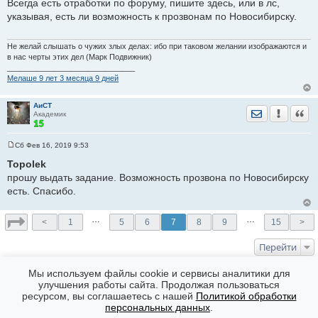
Всегда есть отработки по форуму, пишите здесь, или в лс,
о
указывая, есть ли возможность к прозвонам по Новосибирску.
б
щ
е
н
Не желай слышать о чужих злых делах: ибо при таковом желании изображаются и
и
в нас черты этих дел (Марк Подвижник)
е
______________________________
Мелаше 9 лет 3 месяца 9 дней
АиСТ
Отправить лич
Уведомить
Цита
Академик
Сб Фев 16, 2019 9:53
С
о
Topolek
о
прошу выдать задание. Возможность прозвона по Новосибирску
б
щ
есть. Спасибо.
е
н
и
…
…
е
<
1
5
6
7
8
9
15
>
Перейти
КТО СЕЙЧАС НА ФОРУМЕ
Мы используем файлы cookie и сервисы аналитики для
улучшения работы сайта. Продолжая пользоваться
Сейчас эту тему просматривают: Нет
ресурсом, вы соглашаетесь с нашей
Политикой обработки
Форумы
Часовой пояс: GMT + 7
персональных данных
.