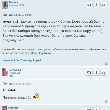
Topolek
Отправить лич
Уведомить
Цита
Умница 2010
Пн Дек 03, 2018 19:59
С
о
мулатка2
, зависит от предыстории банов. Если первый бан по
о
набранным 5 предупреждениям, то пара недель. Но бывают и
б
щ
баны без набора предупреждений (за серьезные нарушения).
е
Так же следующий бан может быть на срок больше
н
и
предыдущего.
е
Не желай слышать о чужих злых делах: ибо при таковом желании изображаются и
в нас черты этих дел (Марк Подвижник)
______________________________
Мелаше 9 лет 3 месяца 9 дней
мулатка2
Отправить лич
Уведомить
Цита
Академик
Пн Дек 03, 2018 20:04
С
о
Topolek
о
б
Понятно, спасибо
щ
е
н
и
Катитон
Отправить лич
Уведомить
Цита
е