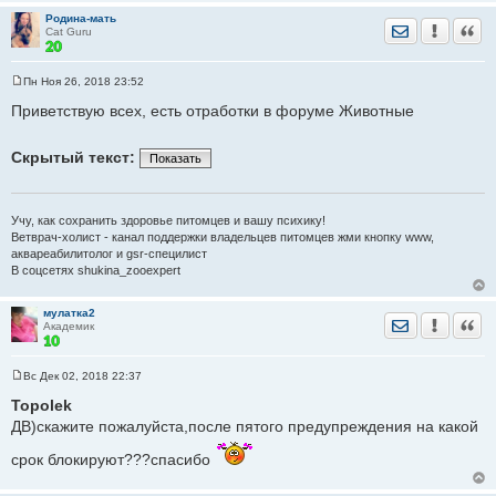
Родина-мать
Отправить лич
Уведомить
Цита
Cat Guru
Пн Ноя 26, 2018 23:52
С
о
Приветствую всех, есть отработки в форуме Животные
о
б
щ
Скрытый текст:
е
Показать
н
и
е
Учу, как сохранить здоровье питомцев и вашу психику!
Ветврач-холист - канал поддержки владельцев питомцев жми кнопку www,
аквареабилитолог и gsr-специлист
В соцсетях shukina_zooexpert
мулатка2
Отправить лич
Уведомить
Цита
Академик
Вс Дек 02, 2018 22:37
С
о
Topolek
о
ДВ)скажите пожалуйста,после пятого предупреждения на какой
б
щ
е
срок блокируют???спасибо
н
и
е