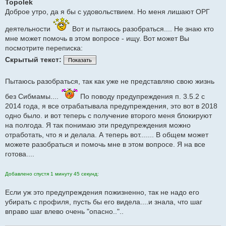
Topolek
о
Доброе утро, да я бы с удовольствием. Но меня лишают ОРГ
б
щ
е
деятельности
Вот и пытаюсь разобраться.... Не знаю кто
н
и
мне может помочь в этом вопросе - ищу. Вот может Вы
е
посмотрите переписка:
Скрытый текст:
Показать
Пытаюсь разобраться, так как уже не представляю свою жизнь
без Сибмамы....
По поводу предупреждения п. 3.5.2 с
2014 года, я все отрабатывала предупреждения, это вот в 2018
одно было. и вот теперь с получение второго меня блокируют
на полгода. Я так понимаю эти предупреждения можно
отработать, что я и делала. А теперь вот....... В общем может
можете разобраться и помочь мне в этом вопросе. Я на все
готова....
Добавлено спустя 1 минуту 45 секунд:
Если уж это предупреждения пожизненно, так не надо его
убирать с профиля, пусть бы его видела....и знала, что шаг
вправо шаг влево очень "опасно.."..