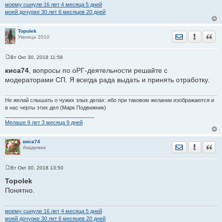
моему сынуле 16 лет 4 месяца 5 дней
моей дочурке 30 лет 6 месяцев 20 дней
Topolek
Отправить лич
Уведомить
Цита
Умница 2010
Вт Окт 30, 2018 11:58
С
о
киса74
, вопросы по оРГ-деятельности решайте с
о
модераторами СП. Я всегда рада выдать и принять отработку.
б
щ
е
н
Не желай слышать о чужих злых делах: ибо при таковом желании изображаются и
и
в нас черты этих дел (Марк Подвижник)
е
______________________________
Мелаше 9 лет 3 месяца 9 дней
киса74
Отправить лич
Уведомить
Цита
Академик
Вт Окт 30, 2018 13:50
С
о
Topolek
о
Понятно.
б
щ
е
н
моему сынуле 16 лет 4 месяца 5 дней
и
моей дочурке 30 лет 6 месяцев 20 дней
е