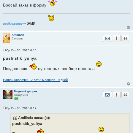
Бросай заказ в форму
изображение
<- ЖМИ
Amilinda
Отправить лич
Уведомить
Цита
Студент
Ср Окт 05, 2016 0:15
С
о
pushistik_yuliya
о
б
щ
Поздравляю
ну теперь я вообще пропала
е
н
и
Нашей Кнопочки 12 лет 8 месяцев 19 дней
е
Модный дворик
Отправить лич
Уведомить
Цита
Академик
Ср Окт 05, 2016 0:17
С
о
Amilinda
писал(а):
о
б
pushistik_yuliya
щ
е
н