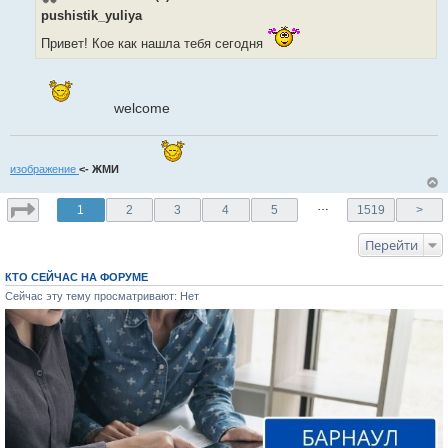
б
pushistik_yuliya
щ
е
Привет! Кое как нашла тебя сегодня
н
и
е
welcome
изображение
<- ЖМИ
…
1
2
3
4
5
1519
>
Перейти
КТО СЕЙЧАС НА ФОРУМЕ
Сейчас эту тему просматривают: Нет