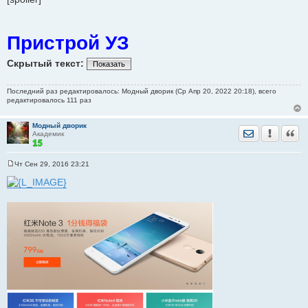
Пристрой УЗ
Скрытый текст:
Показать
Последний раз редактировалось: Модный дворик (Ср Апр 20, 2022 20:18), всего
редактировалось 111 раз
Модный дворик
Отправить лич
Уведомить
Цита
Академик
Чт Сен 29, 2016 23:21
С
о
о
б
щ
е
н
и
е