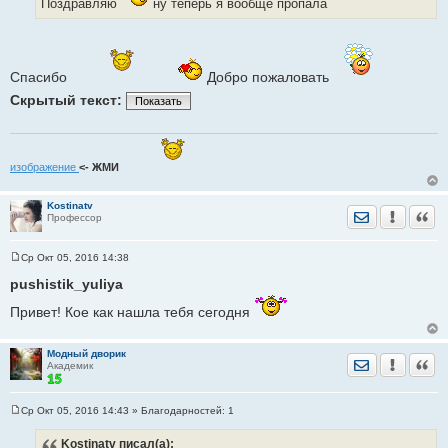
Поздравляю
ну теперь я вообще пропала
и
е
Спасибо
Добро пожаловать
Скрытый текст:
Показать
изображение
<- ЖМИ
Kostinatv
Отправить лич
Уведомить
Цита
Профессор
Ср Окт 05, 2016 14:38
С
о
pushistik_yuliya
о
б
Привет! Кое как нашла тебя сегодня
щ
е
н
и
Модный дворик
Отправить лич
Уведомить
Цита
е
Академик
Ср Окт 05, 2016 14:43
» Благодарностей:
1
С
о
Kostinatv
писал(а):
о