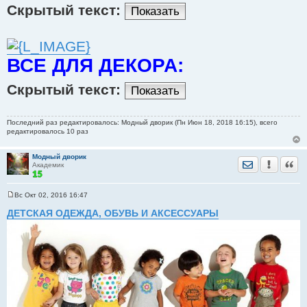
Скрытый текст:
Показать
ВСЕ ДЛЯ ДЕКОРА:
Скрытый текст:
Показать
Последний раз редактировалось: Модный дворик (Пн Июн 18, 2018 16:15), всего
редактировалось 10 раз
Модный дворик
Отправить лич
Уведомить
Цита
Академик
Вс Окт 02, 2016 16:47
С
о
ДЕТСКАЯ ОДЕЖДА, ОБУВЬ И АКСЕССУАРЫ
о
б
щ
е
н
и
е