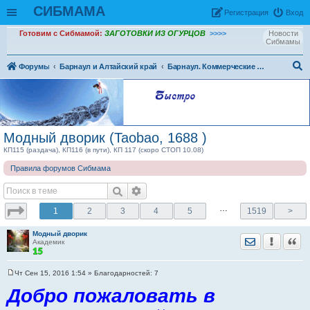
СИБМАМА
Рeгиcтpaция
Вход
Готовим с Сибмамой:
ЗАГОТОВКИ ИЗ ОГУРЦОВ
>>>>
Новости
Сибмамы
Форумы
Барнаул и Алтайский край
Барнаул. Коммерческие предложения и Зарубежные закупки
ои
ск
Модный дворик (Taobao, 1688 )
КП115 (раздача), КП116 (в пути), КП 117 (скоро СТОП 10.08)
Правила форумов Сибмама
…
1
2
3
4
5
1519
>
Модный дворик
Отправить лич
Уведомить
Цита
Академик
Чт Сен 15, 2016 1:54
» Благодарностей:
7
С
о
Добро пожаловать в
о
б