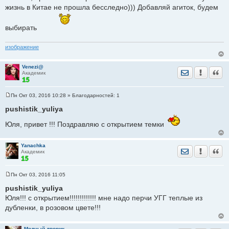
е
жизнь в Китае не прошла бесследно))) Добавляй агиток, будем
н
и
е
выбирать
изображение
Venezi@
Отправить лич
Уведомить
Цита
Академик
Пн Окт 03, 2016 10:28
» Благодарностей:
1
С
о
pushistik_yuliya
о
б
Юля, привет !!! Поздравляю с открытием темки
щ
е
н
и
Yanachka
Отправить лич
Уведомить
Цита
е
Академик
Пн Окт 03, 2016 11:05
С
о
pushistik_yuliya
о
Юля!!! с открытием!!!!!!!!!!!!! мне надо перчи УГГ теплые из
б
щ
дубленки, в розовом цвете!!!
е
н
и
е
Модный дворик