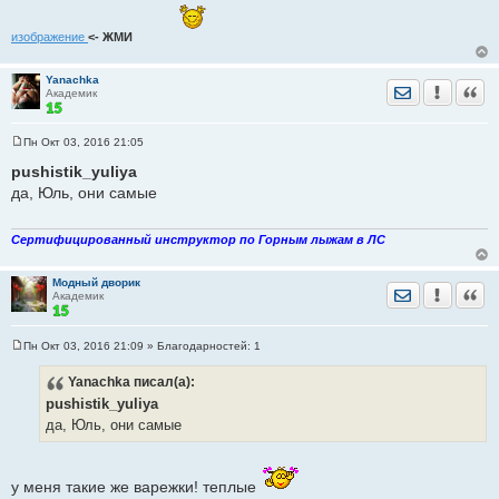
изображение
<- ЖМИ
Yanachka
Отправить лич
Уведомить
Цита
Академик
Пн Окт 03, 2016 21:05
С
о
pushistik_yuliya
о
да, Юль, они самые
б
щ
е
н
Сертифицированный инструктор по Горным лыжам в ЛС
и
е
Модный дворик
Отправить лич
Уведомить
Цита
Академик
Пн Окт 03, 2016 21:09
» Благодарностей:
1
С
о
Yanachka
писал(а):
о
б
pushistik_yuliya
щ
е
да, Юль, они самые
н
и
е
у меня такие же варежки! теплые