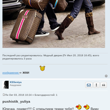
Последний раз редактировалось: Модный дворик (Пт Июл 20, 2018 16:45), всего
редактировалось 3 раза
изображение
<- ЖМИ
KSSeniya
Отправить лич
Уведомить
Цита
Академик
Пн Окт 03, 2016 10:24
» Благодарностей:
1
С
о
pushistik_yuliya
о
б
Юлечка, привет!!!! С открытием темки тебя!!
Вижу
щ