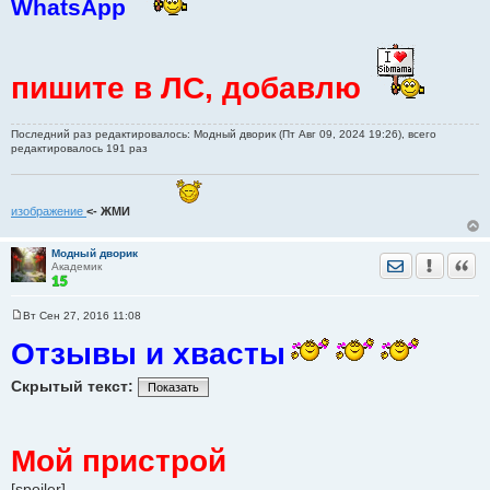
WhatsApp
пишите в ЛС, добавлю
Последний раз редактировалось: Модный дворик (Пт Авг 09, 2024 19:26), всего
редактировалось 191 раз
изображение
<- ЖМИ
Модный дворик
Отправить лич
Уведомить
Цита
Академик
Вт Сен 27, 2016 11:08
С
о
Отзывы и хвасты
о
б
щ
Скрытый текст:
Показать
е
н
и
е
Мой пристрой
[spoiler]