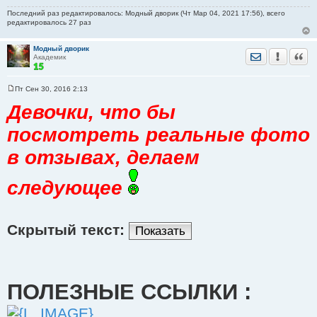
Последний раз редактировалось: Модный дворик (Чт Мар 04, 2021 17:56), всего
редактировалось 27 раз
Модный дворик
Отправить лич
Уведомить
Цита
Академик
Пт Сен 30, 2016 2:13
С
о
Девочки, что бы
о
б
посмотреть реальные фото
щ
е
н
в отзывах, делаем
и
е
следующее
Скрытый текст:
Показать
ПОЛЕЗНЫЕ ССЫЛКИ :