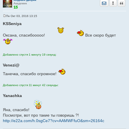
Отправить лич
Уведомить
Цита
Академик
Пн Окт 03, 2016 13:15
С
о
KSSeniya
о
б
щ
Оксана, спасибооооо!
Все скоро будет
е
н
и
е
Добавлено спустя 1 минуту 19 секунд:
Venezi@
Танечка, спасибо огромное!
Добавлено спустя 11 минут 42 секунды:
Yanachka
Яна, спасибо!
Посмотри, вот про такие ты говоришь ?!
http://e22a.com/h.0sgCe7?cv=AAMWFfuO&sm=26164c