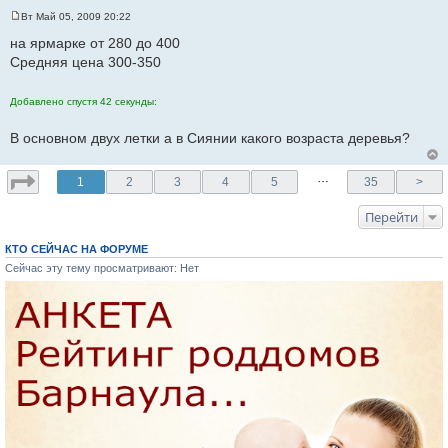
Вт Май 05, 2009 20:22
С
о
на ярмарке от 280 до 400
о
Средняя цена 300-350
б
щ
е
н
Добавлено спустя 42 секунды:
и
е
В основном двух летки а в Сиянии какого возраста деревья?
…
1
2
3
4
5
35
>
Перейти
КТО СЕЙЧАС НА ФОРУМЕ
Сейчас эту тему просматривают: Нет