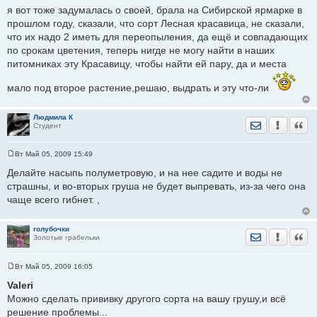
о
я вот тоже задумалась о своей, брала на Сибирской ярмарке в
о
прошлом году, сказали, что сорт Лесная красавица, не сказали,
б
щ
что их надо 2 иметь для переопыления, да ещё и совпадающих
е
по срокам цветения, теперь нигде не могу найти в наших
н
и
питомниках эту Красавицу, чтобы найти ей пару, да и места
е
мало под второе растение,решаю, выдрать и эту что-ли
Людмила К
Отправить лич
Уведомить
Цита
Студент
Вт Май 05, 2009 15:49
С
о
Делайте насыпь полуметровую, и на нее садите и воды не
о
страшны, и во-вторых груша не будет выпревать, из-за чего она
б
щ
чаще всего гибнет. ,
е
н
и
е
голубочки
Отправить лич
Уведомить
Цита
Золотые грабельки
Вт Май 05, 2009 16:05
С
о
Valeri
о
Можно сделать прививку другого сорта на вашу грушу,и всё
б
щ
решение проблемы...
е