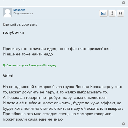
н
и
е
Маковка
Отправить лич
Уведомить
Цита
Подготовишка
Вт Май 05, 2009 18:42
С
о
голубочки
о
б
щ
е
Прививку это отличная идея, но не факт что приживётся..
н
и
И ещё её тоже найти надо
е
Добавлено спустя 2 минуты 46 секунд:
Valeri
На сегодняшней ярмарке была груша Лесная Красавица у кого-
то, может докупить её пару, а то жалко выбрасывать то.
А Повислая говорят не требует пару, сама опыляеться.
И потом её и яблоки могут опылить , будет по хуже эффект, но
будет хоть понятно станет, стоит ли пару ей искать или выдрать.
Про яблоню это мне сегодня спецы на ярмарке говорили,
может врали сама ещё не знаю