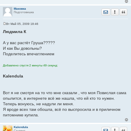
Маковка
Отправить лич
Уведомить
Цита
Подготовишка
Вт Май 05, 2009 18:46
С
о
Людмила К
о
б
щ
А у вас растёт Груша?????
е
И как Вы довольны?
н
и
Поделитесь впечатлением
е
Добавлено спустя 2 минуты 49 секунд:
Kalendula
Вот я не смотря на то что мне сказали , что моя Повислая сама
опылится, в интернете всё же нашла, что ей кто то нужен.
Теперь вонуюсь, не надули ли меня.
Я вроде всех там обошла, всё по выспросила и в приличном
питомнике купила.
Kalendula
Отправить лич
Уведомить
Цита
Студент