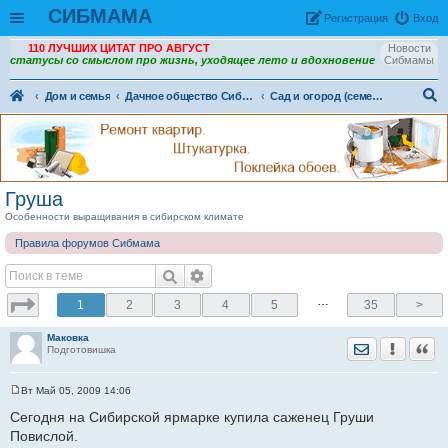
СИБМАМА
Рeгиcтpaция
Вход
110 ЛУЧШИХ ЦИТАТ ПРО АВГУСТ
Новости
статусы со смыслом про жизнь, уходящее лето и вдохновение
Сибмамы
Дом и семья
Дачное общество Сибмама. Огородно - садовая жизнь
Сад и огород (семена, рассада, урожай)
ои
ск
Груша
Особенности выращивания в сибирском климате
Правила форумов Сибмама
…
1
2
3
4
5
35
>
Маковка
Отправить лич
Уведомить
Цита
Подготовишка
Вт Май 05, 2009 14:06
С
о
Сегодня на Сибирской ярмарке купила саженец Груши
о
Повислой.
б
щ