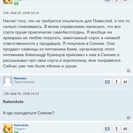
Вт Май 05, 2009 19:10
С
о
Насчет того, что не требуется опылитель для Повислой, я что-то
о
сильно сомневаюсь. В моем справочнике написано, что все
б
щ
сорта груши практически самобесплодны. Я вообще на
е
ярмарках не люблю покупать, ажиотажный спрос и никакой
н
и
ответственности у продавцов. Я покупала в Сиянии. Они
е
продают саженцы из питомника Каим, организатор этого
питомника Александр Кузнецов приезжал к нам в Сияние и
рассказывал про свои сорта и агротехнику, мне понравился.
Сейчас уже там были яблони и груши.
Маковка
Отправить лич
Уведомить
Цита
Подготовишка
Вт Май 05, 2009 19:13
С
о
Kalendula
о
б
щ
А где находиться Сияние?
е
н
и
е
Kalendula
Отправить лич
Уведомить
Цита
Студент