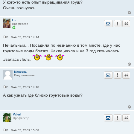
У кого-то есть опыт выращивания груш?
е
Очень волнуюсь
н
и
е
Lu
Отправить лич
Уведомить
Цита
Профессор
Вт Май 05, 2009 14:14
С
о
Печальный... Посадила по незнанию в том месте, где у нас
о
грунтовые воды близко. Чахла,чахла и на 3 год скончалась.
б
щ
е
Звалась Лель.
н
и
е
Маковка
Отправить лич
Уведомить
Цита
Подготовишка
Вт Май 05, 2009 14:18
С
о
А как узнать где близко грунтовые воды?
о
б
щ
е
н
Valeri
и
Отправить лич
Уведомить
Цита
Профессор
е
Вт Май 05, 2009 15:08
С