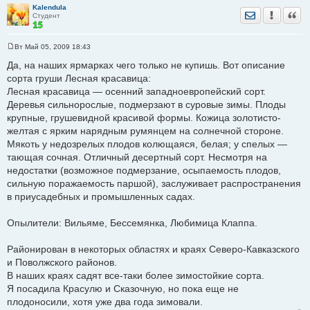
Kalendula
Отправить лич
Уведомить
Цита
Студент
Вт Май 05, 2009 18:43
С
о
Да, на наших ярмарках чего только не купишь. Вот описание
о
сорта груши Лесная красавица:
б
щ
Лесная красавица — осенний западноевропейский сорт.
е
Деревья сильнорослые, подмерзают в суровые зимы. Плоды
н
и
крупные, грушевидной красивой формы. Кожица золотисто-
е
желтая с ярким нарядным румянцем на солнечной стороне.
Мякоть у недозрелых плодов колющаяся, белая; у спелых —
тающая сочная. Отличный десертный сорт. Несмотря на
недостатки (возможное подмерзание, осыпаемость плодов,
сильную поражаемость паршой), заслуживает распространения
в приусадебных и промышленных садах.
Опылители: Вильяме, Бессемянка, Любимица Клаппа.
Районирован в некоторых областях и краях Северо-Кавказского
и Поволжского районов.
В наших краях садят все-таки более зимостойкие сорта.
Я посадила Красулю и Сказочную, но пока еще не
плодоносили, хотя уже два года зимовали.