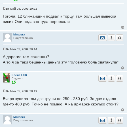
Вт Май 05, 2009 19:22
С
о
Гоголя, 12 ближайщий подвал к торцу, там большая вывеска
о
висит. Они недавно туда переехали.
б
щ
е
н
Маковка
и
Отправить лич
Уведомить
Цита
Подготовишка
е
Вт Май 05, 2009 20:14
С
о
А дорогие там саженцы?
о
А то я за таки бешенны деньги эту "головную боль хватанула"
б
щ
е
н
Елена НСК
и
Отправить лич
Уведомить
Цита
Студент
е
Вт Май 05, 2009 20:19
С
о
Вчера купила там две груши по 250 - 230 руб. За две отдала
о
где-то 480 руб. Точно не помню. А на ярмарке сколько стоит?
б
щ
е
н
Маковка
и
Отправить лич
Уведомить
Цита
Подготовишка
е