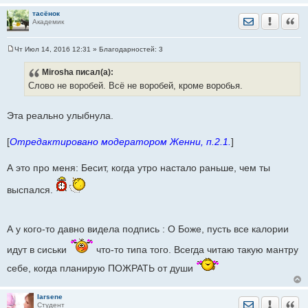
тасёнок
Отправить лич
Уведомить
Цита
Академик
Чт Июл 14, 2016 12:31
» Благодарностей:
3
С
о
Mirosha
писал(а):
о
б
Слово не воробей. Всё не воробей, кроме воробья.
щ
е
н
и
Эта реально улыбнула.
е
[
Отредактировано модератором Женни, п.2.1.
]
А это про меня: Бесит, когда утро настало раньше, чем ты
выспался.
А у кого-то давно видела подпись : О Боже, пусть все калории
идут в сиськи
что-то типа того. Всегда читаю такую мантру
себе, когда планирую ПОЖРАТЬ от души
larsene
Отправить лич
Уведомить
Цита
Студент