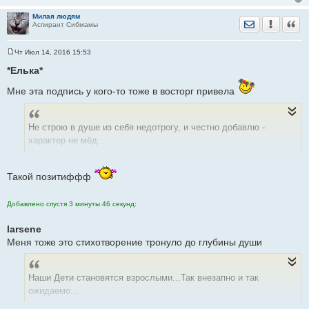
Милая людям
Отправить лич
Уведомить
Цита
Аспирант Сибмамы
Чт Июл 14, 2016 15:53
С
о
*Елька*
о
б
Мне эта подпись у кого-то тоже в восторг привела
щ
е
н
и
е
Не строю в душе из себя недотрогу, и честно добавлю -
характер не мёд...
Вчера черный кот уступил мне дорогу и, сплюнув три раза,
поперся в обход!
Такой позитиффф
Добавлено спустя 3 минуты 46 секунд:
larsene
Меня тоже это стихотворение тронуло до глубины души
Наши Дети становятся взрослыми...Так внезапно и так
ожидаемо...
И теперь не идут к нам с опросами... Отдаляются осязаемо...