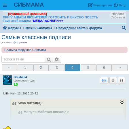
СИБМАМА
Рeгиcтpaция
Вход
[Кулинарный флешмоб]
Новости
ПРИГЛАШАЕМ ЛЮБИТЕЛЕЙ ГОТОВИТЬ И ВКУСНО ПОЕСТЬ
Сибмамы
Тема этой недели
"МЕДАЛЬОНЫ"
>>>>
Форумы
Жизнь Сибмамы
Обсуждение сайта и форума
ои
Самые классные подписи
ск
у наших форумчан
Правила форумов Сибмама
<
1
2
3
4
5
6
>
Glasha54
Отправить лич
Уведомить
Цита
Школьные годы
Вт Июл 12, 2016 20:42
С
о
Sima
писал(а):
о
б
щ
Маруся Майская
писал(а):
е
н
и
хохмячок
писал(а):
е
я хрень какую-то купила, не знаю, мне она на кой,