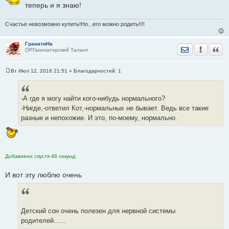
теперь и я знаю!
но брали все, и цвет приятный такой
Счастье невозможно купить!Но...его можно родить!!!!
Мне эта фраза очень нравится, я тоже так поступаю
ГранатиНа
Отправить лич
Уведомить
Цита
ОРГанизаторский Талант
Вт Июл 12, 2016 21:51
» Благодарностей:
1
Ее предыдущая подпись
С
о
о
б
-А где я могу найти кого-нибудь нормального?
щ
е
-Нигде,-ответил Кот,-нормальных не бывает. Ведь все такие
Зашла я утром на сибмаму, чтобы купить себе носки, а
н
разные и непохожие. И это, по-моему, нормально.
и
вышла вечером с торшером, жмымрой и совой
е
Добавлено спустя 46 секунд:
У нас теперь все знают, что такое жмымра
И вот эту люблю очень
Детский сон очень полезен для нервной системы
родителей......