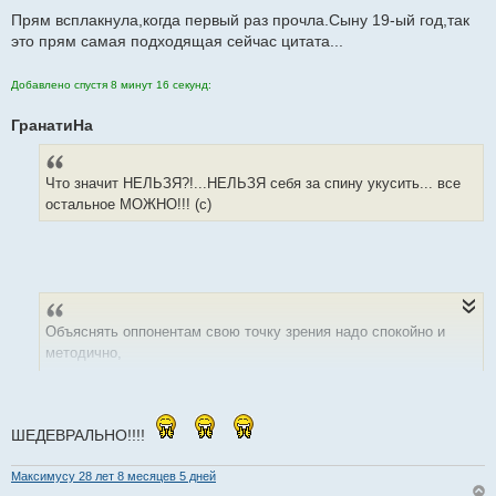
Как Они взрослеют решительно... Не боясь ничего на свете...
Прям всплакнула,когда первый раз прочла.Сыну 19-ый год,так
Боже... Пусть Они будут счастливы...
это прям самая подходящая сейчас цитата...
Повзрослевшие наши Дети..
Добавлено спустя 8 минут 16 секунд:
ГранатиНа
Что значит НЕЛЬЗЯ?!...НЕЛЬЗЯ себя за спину укусить... все
остальное МОЖНО!!! (с)
Объяснять оппонентам свою точку зрения надо спокойно и
методично,
вводя поправки на направление ветра, износ ствола и
температуру снаряда. (С)
ШЕДЕВРАЛЬНО!!!!
Максимусу 28 лет 8 месяцев 5 дней