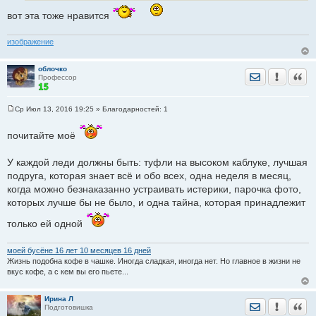
вот эта тоже нравится
изображение
облочко
Отправить лич
Уведомить
Цита
Профессор
Ср Июл 13, 2016 19:25
» Благодарностей:
1
С
о
о
почитайте моё
б
щ
е
У каждой леди должны быть: туфли на высоком каблуке, лучшая
н
подруга, которая знает всё и обо всех, одна неделя в месяц,
и
е
когда можно безнаказанно устраивать истерики, парочка фото,
которых лучше бы не было, и одна тайна, которая принадлежит
только ей одной
моей бусёне 16 лет 10 месяцев 16 дней
Жизнь подобна кофе в чашке. Иногда сладкая, иногда нет. Но главное в жизни не
вкус кофе, а с кем вы его пьете...
Ирина Л
Отправить лич
Уведомить
Цита
Подготовишка