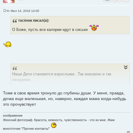
Чт Июл 14, 2016 14:00
С
о
тасёнок
писал(а):
о
б
щ
О Боже, пусть все калории идут в сиськи
е
н
и
е
Наши Дети становятся взрослыми...Так внезапно и так
ожидаемо...
И теперь не идут к нам с опросами... Отдаляются осязаемо...
Как Они взрослеют решительно... Не боясь ничего на свете...
Тоже в свое время тронуло до глубины души. У меня, правда,
Боже... Пусть Они будут счастливы...
дочка еще маленькая, но, наверно, каждая мама когда-нибудь
Повзрослевшие наши Дети..
это прочувствует
изображение
Женский фотограф. Красота, нежность, чувственность - это ко мне. Жми
многоточие "Прочие контакты"