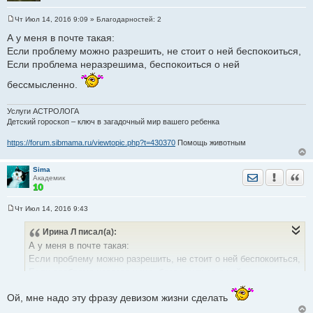
Чт Июл 14, 2016 9:09
» Благодарностей:
2
С
о
А у меня в почте такая:
о
Если проблему можно разрешить, не стоит о ней беспокоиться,
б
щ
Если проблема неразрешима, беспокоиться о ней
е
н
бессмысленно.
и
е
Услуги АСТРОЛОГА
Детский гороскоп – ключ в загадочный мир вашего ребенка
https://forum.sibmama.ru/viewtopic.php?t=430370
Помощь животным
Sima
Отправить лич
Уведомить
Цита
Академик
Чт Июл 14, 2016 9:43
С
о
Ирина Л
писал(а):
о
б
А у меня в почте такая:
щ
е
Если проблему можно разрешить, не стоит о ней беспокоиться,
н
Если проблема неразрешима, беспокоиться о ней
и
е
бессмысленно.
Ой, мне надо эту фразу девизом жизни сделать