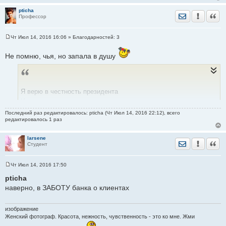
pticha
Отправить лич
Уведомить
Цита
Профессор
Чт Июл 14, 2016 16:06
» Благодарностей:
3
С
о
о
Не помню, чья, но запала в душу
б
щ
е
н
и
е
Я верю в честность президента
И в неподкупность постовых.
В заботу банка о клиентах...
Последний раз редактировалось: pticha (Чт Июл 14, 2016 22:12), всего
редактировалось 1 раз
В русалок верю, в домовых...
larsene
Отправить лич
Уведомить
Цита
Студент
Чт Июл 14, 2016 17:50
С
о
pticha
о
наверно, в ЗАБОТУ банка о клиентах
б
щ
е
н
изображение
и
Женский фотограф. Красота, нежность, чувственность - это ко мне. Жми
е