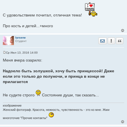
о
о
Да, мне тоже эта подпись нравится
только как грустно
б
щ
становится...
С удовольствием почитал, отличная тема!
е
н
и
Про кость и детей...+много
е
larsene
Отправить лич
Уведомить
Цита
Студент
Ср Июл 13, 2016 14:00
С
о
Меня вчера озарило:
о
б
щ
Надоело быть золушкой, хочу быть принцессой! Даже
е
если это только до полуночи, и принца в конце не
н
и
прилагается
е
Не судите строго
Состояние души, так сказать...
изображение
Женский фотограф. Красота, нежность, чувственность - это ко мне. Жми
многоточие "Прочие контакты"