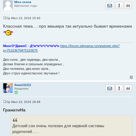
Miss.vesna
Отправить лич
Уведомить
Цита
Школьные годы
Ср Июл 13, 2016 15:40
С
о
Классная тема.....про жмымра так актуально бывает временами
о
б
щ
е
н
МногО*ДжинС - Д*ж*и*н*с*о*м*а*н
https://forum.sibmama.ru/viewtopic.php?
и
е
p=75163675#75163675
Два сына , две надежды, два крыла ,
Делам благим и грешным оправданье ,
Два человека, два моих орла ,
Двух струн единогласное звучанье !
Анна111111
Отправить лич
Уведомить
Цита
Академик
Ср Июл 13, 2016 18:48
С
о
ГранатиНа
о
б
щ
е
Детский сон очень полезен для нервной системы
н
и
родителей......
е