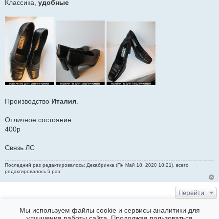
Классика,
удобные
и
е
Производство
Италия
.
Отличное состояние.
400р
Связь ЛС
Последний раз редактировалось: Декабринка (Пн Май 18, 2020 18:21), всего
редактировалось 5 раз
Перейти
КТО СЕЙЧАС НА ФОРУМЕ
Мы используем файлы cookie и сервисы аналитики для
улучшения работы сайта. Продолжая пользоваться
Сейчас эту тему просматривают: Нет