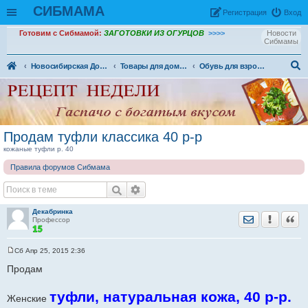
СИБМАМА
Рeгиcтpaция
Вход
Готовим с Сибмамой:
ЗАГОТОВКИ ИЗ ОГУРЦОВ
>>>>
Новости
Сибмамы
Новосибирская Доска объявлений
Товары для дома и семьи. (ДО)
Обувь для взрослых (ДО)
ои
ск
Продам туфли классика 40 р-р
кожаные туфли р. 40
Правила форумов Сибмама
Декабринка
Отправить лич
Уведомить
Цита
Профессор
Сб Апр 25, 2015 2:36
С
о
Продам
о
б
щ
туфли, натуральная кожа, 40 р-р.
Женские
е
н