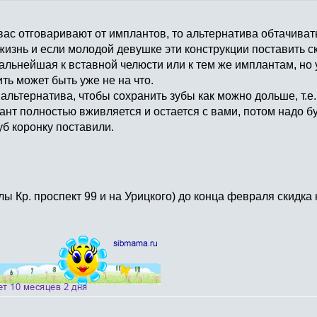
 вас отговаривают от имплантов, то альтернатива обтачиват
жизнь и если молодой девушке эти конструкции поставить с
альнейшая к вставной челюсти или к тем же имплантам, но у
ть может быть уже не на что.
альтернатива, чтобы сохранить зубы как можно дольше, т.е.
ант полностью вживляется и остается с вами, потом надо буд
уб коронку поставили.
лы Кр. проспект 99 и на Урицкого) до конца февраля скидка