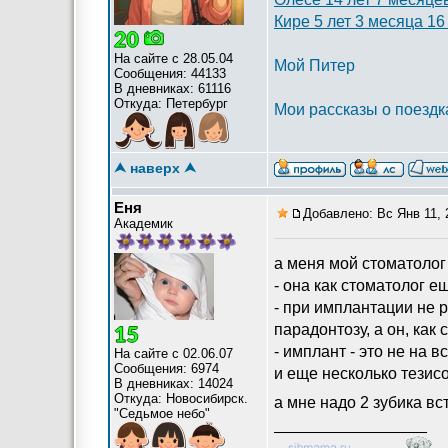
Кире 5 лет 3 месяца 16
На сайте с 28.05.04
Мой Питер
Сообщения: 44133
В дневниках: 61116
Откуда: Петербург
Мои рассказы о поездк
Канал с фотографиями 
⮝ наверх ⮝
Еня
Добавлено: Вс Янв 11, 
Академик
а меня мой стоматолог 
- она как стоматолог е
- при имплантации не р
парадонтозу, а он, как
- имплант - это не на 
На сайте с 02.06.07
Сообщения: 6974
и еще несколько тезисо
В дневниках: 14024
Откуда: Новосибирск.
а мне надо 2 зубика вс
"Седьмое небо"
_________________