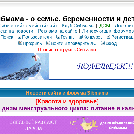
бмама - о семье, беременности и де
Сибирский семейный сайт
|
Клуб Сибмама
|
ДОМ
|
Дневник
ска на новости
|
Реклама на сайте
|
Линеечки для форумов
Поиск
Пользователи
Группы
Конкурсы
Рeгиcтpaц
Профиль
Войти и проверить ЛС
Вход
Правила форумов Сибмама
Новости сайта и форума Sibmama
[Красота и здоровье]
 дням менструального цикла: питание и кал