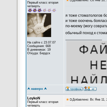
Добавлено: Сб Янв 10, 
Первый класс вторая
четверть
я тоже стоматологов б
и тоже ооочень боялась
по-моему (могу соврать
обычный поход к стома
_________________
На сайте с 23.07.07
Сообщения: 668
В дневниках: 19
Откуда: Бердск
[
⮝ наверх ⮝
LoykoN
Добавлено: Вс Янв 11, 
Первый класс вторая
четверть