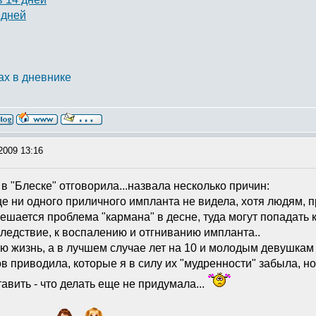
 дней
ах в дневнике
в телеге natalia_ocheva
2009 13:16
в "Блеске" отговорила...назвала несколько причин:
ще ни одного приличного импланта не видела, хотя людям, п
ешается проблема "кармана" в десне, туда могут попадать 
 следствие, к воспалению и отгниванию импланта..
всю жизнь, а в лучшем случае лет на 10 и молодым девушкам 
в приводила, которые я в силу их "мудренности" забыла, но 
тавить - что делать еще не придумала...