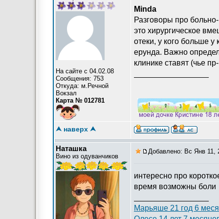
Minda
Разговоры про больно-
это хирургическое вме
отеки, у кого больше у
ерунда. Важно определи
клинике ставят (чье п
На сайте с 04.02.08
_________________
Сообщения: 753
Откуда: м.Речной
Вокзал
Карта № 012781
⮝ наверх ⮝
Наташка
Добавлено: Вс Янв 11, 
Вино из одуванчиков
интересно про коротко
время возможны боли
_________________
Марьяше 21 год 6 меся
Олесе 14 лет 7 месяце