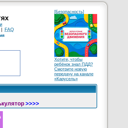
[Безопасность]
тях
и
|
FAQ
ия
Хотите, чтобы
ребёнок знал ПДД?
Смотрите новую
передачу на канале
«Карусель»
ькулятор
>>>>