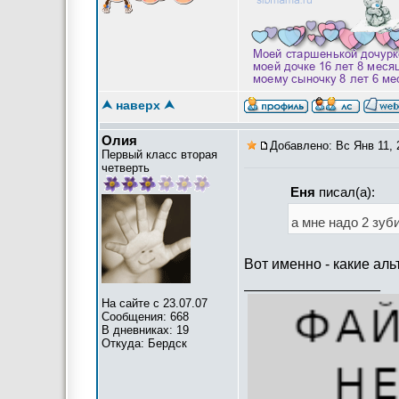
⮝ наверх ⮝
Олия
Добавлено: Вс Янв 11, 
Первый класс вторая
четверть
Еня
писал(а):
а мне надо 2 зуб
Вот именно - какие ал
_________________
На сайте с 23.07.07
Сообщения: 668
В дневниках: 19
Откуда: Бердск