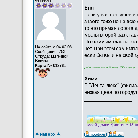
четверть
Еня
Если у вас нет зубов и
знаете тоже не на всю 
то это прямая дорога д
мосты второй раз стави
Поэтому импланты это 
На сайте с 04.02.08
нет. При этом сам импл
Сообщения: 753
если бы вы и на свой з
Откуда: м.Речной
Вокзал
Карта № 012781
Добавлено спустя 6 минут 22 секунды:
Хими
В "Дента-люкс" (филиа
низкая цена по городу)
_________________
⮝ наверх ⮝