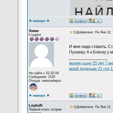
[
⮝ наверх ⮝
Хими
Добавлено: Пн Янв 12, 
Студент
И мне надо ставить. Ст
Пухаеву. А к Блеску у 
_________________
моему сыну 25 лет 7 м
моей доченьке 21 год 
На сайте с 02.02.04
Сообщения: 2155
Откуда: новосибирск
⮝ наверх ⮝
LoykoN
Добавлено: Пн Янв 12, 
Первый класс вторая