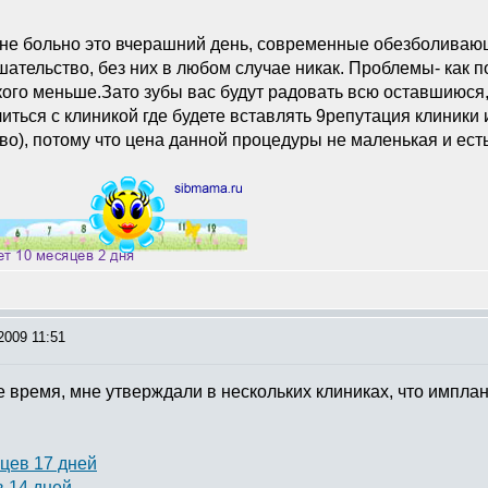
не больно это вчерашний день, современные обезболивающ
шательство, без них в любом случае никак. Проблемы- как п
 кого меньше.Зато зубы вас будут радовать всю оставшиюся, 
ться с клиникой где будете вставлять 9репутация клиники 
р-во), потому что цена данной процедуры не маленькая и ес
2009 11:51
е время, мне утверждали в нескольких клиниках, что импла
цев 17 дней
в 14 дней