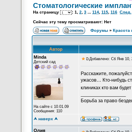
Стоматологические импла
На страницу
:
1
,
2
,
3
...
114
,
115
,
116
След.
Сейчас эту тему просматривают: Нет
Форумы
»
Красота 
Автор
Minda
Добавлено: Сб Янв 10, 
Детский сад
Расскажите, пожалуйста
ужасов… Кто-нибудь ст
клиниках кто вам буде
_________________
Борьба за право безде
На сайте с 10.01.09
Сообщения: 110
⮝ наверх ⮝
Олия