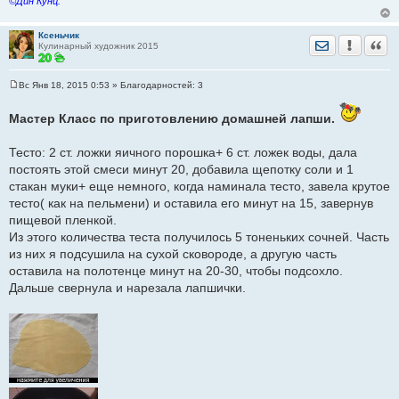
©Дин Кунц.
Ксеньчик
Отправить лич
Уведомить
Цита
Кулинарный художник 2015
Вс Янв 18, 2015 0:53
» Благодарностей:
3
С
о
о
Мастер Класс по приготовлению домашней лапши.
б
щ
е
Тесто: 2 ст. ложки яичного порошка+ 6 ст. ложек воды, дала
н
постоять этой смеси минут 20, добавила щепотку соли и 1
и
е
стакан муки+ еще немного, когда наминала тесто, завела крутое
тесто( как на пельмени) и оставила его минут на 15, завернув
пищевой пленкой.
Из этого количества теста получилось 5 тоненьких сочней. Часть
из них я подсушила на сухой сковороде, а другую часть
оставила на полотенце минут на 20-30, чтобы подсохло.
Дальше свернула и нарезала лапшички.