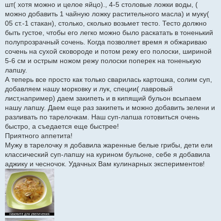
шт( хотя можно и целое яйцо)., 4-5 столовые ложки воды, (
можно добавить 1 чайную ложку растительного масла) и муку(
05 ст.-1 стакан), столько, сколько возьмет тесто. Тесто должно
быть густое, чтобы его легко можно было раскатать в тоненький
полупрозрачный сочень. Когда позволяет время я обжариваю
сочень на сухой сковороде и потом режу его полоски, шириной
5-6 см и острым ножом режу полоски поперек на тоненькую
лапшу.
А теперь все просто как только сварилась картошка, солим суп,
добавляем нашу морковку и лук, специи( лавровый
лист,например) даем закипеть и в кипящий бульон всыпаем
нашу лапшу. Даем еще раз закипеть и можно добавить зелени и
разливать по тарелочкам. Наш суп-лапша готовиться очень
быстро, а съедается еще быстрее!
Приятного аппетита!
Мужу в тарелочку я добавила жаренные белые грибы, дети ели
классический суп-лапшу на курином бульоне, себе я добавила
аджику и чесночок. Удачных Вам кулинарных экспериментов!