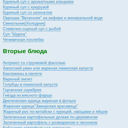
Куриный суп с ароматными клецками
Куриный суп с кукурузой
Куриный суп со шпинатом
Окрошка "Весенняя" на кефире и минеральной воде
Свекольник(Холодник)
Сливочно-сырный суп с рыбой
Суп "Шурпа"
Чечевичная похлебка
Вторые блюда
Антрекот со стручковой фасолью
Азиатский ужин или жареная пекинская капуста
Баклажаны в омлете
Вареный омлет
Голубцы в пекинской капусте
Горчичная скумбрия
Гнёзда из мясного фарша
Диетическая курица жареная в фольге
Жареная курица"Заморская красавица"
Жареный рис по-китайски с курицей, овощами и яйцом
Запеченные картофельные дольки по-деревенски
Запеченный картофель с розмарином и чесноком
Кабачково-картофельная запеканка