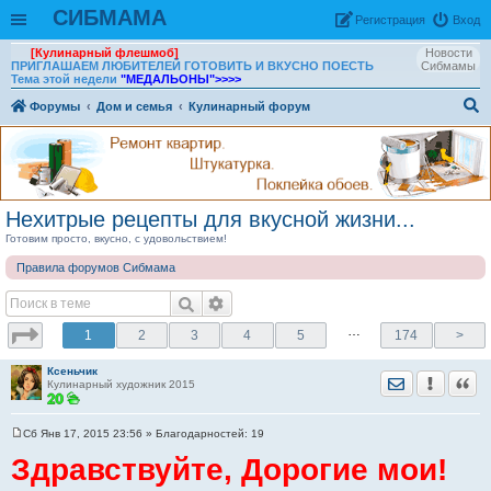
СИБМАМА
Рeгиcтpaция
Вход
[Кулинарный флешмоб]
Новости
ПРИГЛАШАЕМ ЛЮБИТЕЛЕЙ ГОТОВИТЬ И ВКУСНО ПОЕСТЬ
Сибмамы
Тема этой недели
"МЕДАЛЬОНЫ"
>>>>
Форумы
Дом и семья
Кулинарный форум
ои
ск
Нехитрые рецепты для вкусной жизни...
Готовим просто, вкусно, с удовольствием!
Правила форумов Сибмама
…
1
2
3
4
5
174
>
Ксеньчик
Отправить лич
Уведомить
Цита
Кулинарный художник 2015
Сб Янв 17, 2015 23:56
» Благодарностей:
19
С
о
Здравствуйте, Дорогие мои!
о
б