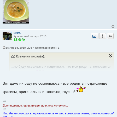
ИРРА
Отправить лич
Уведомить
Цита
Кулинарный эксперт 2015
Вс Янв 18, 2015 0:26
» Благодарностей:
1
С
о
Ксеньчик
писал(а):
о
б
щ
е
...но буду осваивать и надеяться, что мои рецепты понравятся
н
и
и пригодятся...
е
Вот даже ни разу не сомневаюсь - все рецепты потрясающе
красивы, оригинальны и, конечно, вкусны!
***
Диетпитание: если нельзя, но очень хочется...
***
Что бы ни случилось, нужно помнить — это всего лишь жизнь, и мы прорвемся!