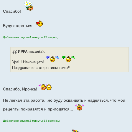
щ
е
н
Спасибо!
и
е
Буду стараться!
Добавлено спустя 4 минуты 15 секунд:
ИРРА
писал(а):
Ура!!! Наконец-то!
Поздравляю с открытием темы!!!
Спасибо, Ирочка!
Не легкая эта работа...но буду осваивать и надеяться, что мои
рецепты понравятся и пригодятся...
Добавлено спустя 2 минуты 54 секунды: