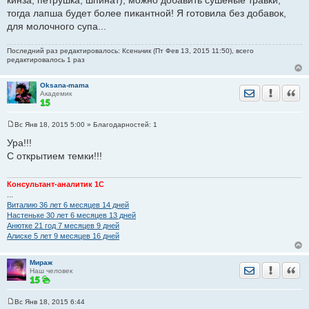
кинза, петрушка, шпинат), можно добавить сушеные травки,
тогда лапша будет более пикантной! Я готовила без добавок,
для молочного супа...
Последний раз редактировалось: Ксеньчик (Пт Фев 13, 2015 11:50), всего
редактировалось 1 раз
Oksana-mama
Отправить лич
Уведомить
Цита
Академик
Вс Янв 18, 2015 5:00
» Благодарностей:
1
С
о
Ура!!!
о
С открытием темки!!!
б
щ
е
н
Консультант-аналитик 1С
и
...
е
Виталию 36 лет 6 месяцев 14 дней
Настеньке 30 лет 6 месяцев 13 дней
Анютке 21 год 7 месяцев 9 дней
Алиске 5 лет 9 месяцев 16 дней
Мираж
Отправить лич
Уведомить
Цита
Наш человек
Вс Янв 18, 2015 6:44
С