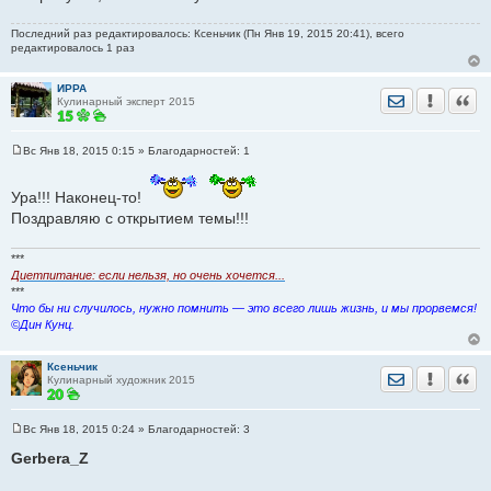
Последний раз редактировалось: Ксеньчик (Пн Янв 19, 2015 20:41), всего
редактировалось 1 раз
ИРРА
Отправить лич
Уведомить
Цита
Кулинарный эксперт 2015
Вс Янв 18, 2015 0:15
» Благодарностей:
1
С
о
о
Ура!!! Наконец-то!
б
щ
Поздравляю с открытием темы!!!
е
н
и
***
е
Диетпитание: если нельзя, но очень хочется...
***
Что бы ни случилось, нужно помнить — это всего лишь жизнь, и мы прорвемся!
©Дин Кунц.
Ксеньчик
Отправить лич
Уведомить
Цита
Кулинарный художник 2015
Вс Янв 18, 2015 0:24
» Благодарностей:
3
С
о
Gerbera_Z
о
б