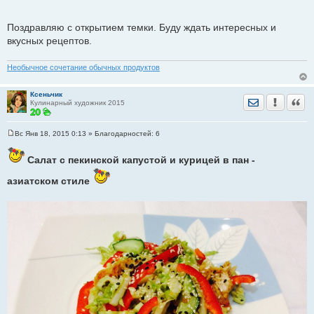
е
Поздравляю с открытием темки. Буду ждать интересных и
вкусных рецептов.
Необычное сочетание обычных продуктов
Ксеньчик
Отправить лич
Уведомить
Цита
Кулинарный художник 2015
Вс Янв 18, 2015 0:13
» Благодарностей:
6
С
о
о
Салат с пекинской капустой и курицей в пан -
б
щ
азиатском стиле
е
н
и
е