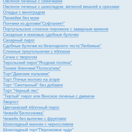
Овсяное печенье с семечками
Овсяное печенье с шоколадом, вяленой вишней и орехами
Оладьи с виноградом
Панкейки без муки
Пончики из духовки"Суфганиет"
Португальское слоеное пирожное с заварным кремом
Сахарные и маковые сдобные булочки
Сахарный пирог
Сдобные булочки из безопарного теста"Любимые"
Слоеные треугольнички с яблоком
Сочни с творогом
Тирольский пирог"Ягодная поляна"
Тонкие блинчики"Полосатики"
Торт"Дамские пальчики"
Торт Птичье молоко на агаре
Торт "Сметанный" без добавок
Торт "Черный лес"
"Тертый" пирог или Венское печенье с джемом
Хворост
Цветаевский яблочный пирог
Чизкейк"Белоснежка"
Чизкейк без выпечки с фруктами
Шоколадный манник с черносливом
Шоколадный торт"Персиковое чудо"