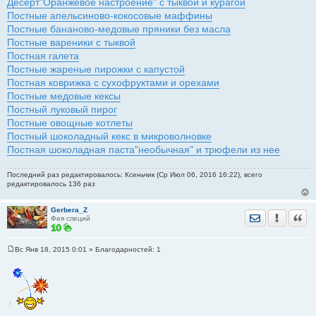
Десерт"Оранжевое настроение" с тыквой и курагой
Постные апельсиново-кокосовые маффины
Постные бананово-медовые пряники без масла
Постные вареники с тыквой
Постная галета
Постные жареные пирожки с капустой
Постная коврижка с сухофруктами и орехами
Постные медовые кексы
Постный луковый пирог
Постные овощные котлеты
Постный шоколадный кекс в микроволновке
Постная шоколадная паста"необычная" и трюфели из нее
Последний раз редактировалось: Ксеньчик (Ср Июл 06, 2016 16:22), всего
редактировалось 136 раз
Gerbera_Z
Отправить лич
Уведомить
Цита
Фея специй
Вс Янв 18, 2015 0:01
» Благодарностей:
1
С
о
о
б
щ
е
н
и