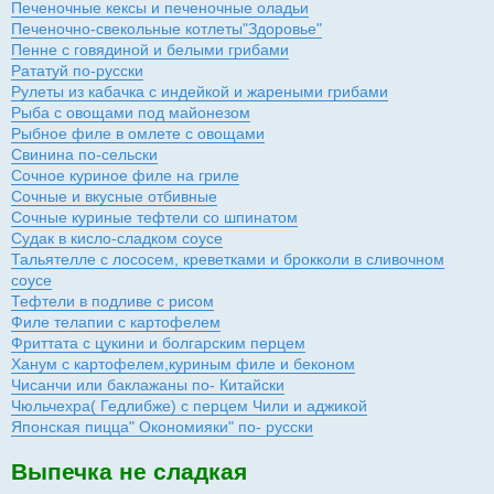
Печеночные кексы и печеночные оладьи
Печеночно-свекольные котлеты"Здоровье"
Пенне с говядиной и белыми грибами
Рататуй по-русски
Рулеты из кабачка с индейкой и жареными грибами
Рыба с овощами под майонезом
Рыбное филе в омлете с овощами
Свинина по-сельски
Сочное куриное филе на гриле
Сочные и вкусные отбивные
Сочные куриные тефтели со шпинатом
Судак в кисло-сладком соусе
Тальятелле с лососем, креветками и брокколи в сливочном
соусе
Тефтели в подливе с рисом
Филе телапии с картофелем
Фриттата с цукини и болгарским перцем
Ханум с картофелем,куриным филе и беконом
Чисанчи или баклажаны по- Китайски
Чюльчехра( Гедлибже) с перцем Чили и аджикой
Японская пицца" Окономияки" по- русски
Выпечка не сладкая