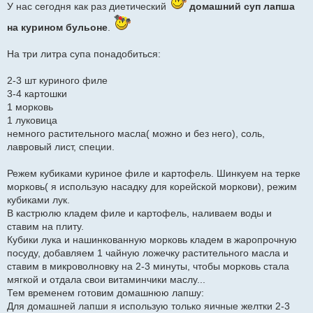
У нас сегодня как раз диетический
домашний суп лапша
на курином бульоне
.
На три литра супа понадобиться:
2-3 шт куриного филе
3-4 картошки
1 морковь
1 луковица
немного растительного масла( можно и без него), соль,
лавровый лист, специи.
Режем кубиками куриное филе и картофель. Шинкуем на терке
морковь( я использую насадку для корейской моркови), режим
кубиками лук.
В кастрюлю кладем филе и картофель, наливаем воды и
ставим на плиту.
Кубики лука и нашинкованную морковь кладем в жаропрочную
посуду, добавляем 1 чайную ложечку растительного масла и
ставим в микроволновку на 2-3 минуты, чтобы морковь стала
мягкой и отдала свои витаминчики маслу...
Тем временем готовим домашнюю лапшу:
Для домашней лапши я использую только яичные желтки 2-3