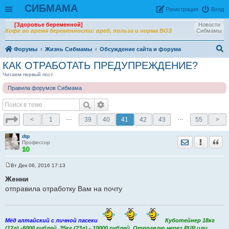
СИБМАМА
Рeгиcтpaция
Вход
[Здоровье беременной]
Новости
Кофе во время беременности: вред, польза и норма ВОЗ
Сибмамы
Форумы
Жизнь Сибмамы
Обсуждение сайта и форума
ои
КАК ОТРАБОТАТЬ ПРЕДУПРЕЖДЕНИЕ?
ск
Читаем первый пост
Правила форумов Сибмама
…
…
<
1
39
40
41
42
43
55
>
dtp
Отправить лич
Уведомить
Цита
Профессор
Вт Дек 06, 2016 17:13
С
о
Женни
о
отправила отработку Вам на почту
б
щ
е
н
и
е
Мёд алтайский с личной пасеки
Куботейнер 18кг
(12л) -6000 рублей, 35кг (23л) - 10000 рублей. Отправлю через РЦР или