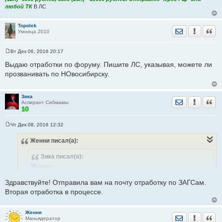
любой ТК
В ЛС
Topolek
Отправить лич
Уведомить
Цита
Умница 2010
Вт Дек 06, 2016 20:17
С
о
Выдаю отработки по форуму. Пишите ЛС, указывая, можете ли
о
прозванивать по НОвосибирску.
б
щ
е
н
Зика
и
Отправить лич
Уведомить
Цита
Аспирант Сибмамы
е
Чт Дек 08, 2016 12:32
С
о
Женни
писал(а):
о
б
щ
Зика
писал(а):
е
н
Женни
и
Здравствуйте! Можно взять две темы для отработки?
е
Здравствуйте! Отправила вам на почту отработку по ЗАГСам.
http://dom.sibmama.ru/zags.htm
обновить по всем городам
Вторая отработка в процессе.
(1 предупреждение)
http://dom.sibmama.ru/magazin_rukod.htm
обновить по
Барнаулу (2 предупреждения)
Женни
Отправить лич
Уведомить
Цита
Маньядератор