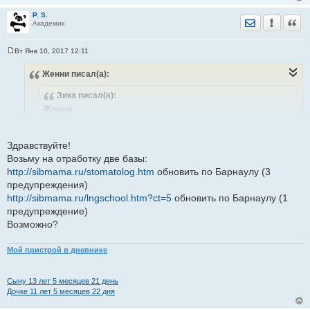
P. S.
Отправить лич
Уведомить
Цита
Академик
Вт Янв 10, 2017 12:11
С
о
Женни
писал(а):
о
б
щ
Зика
писал(а):
е
н
Женни
и
Здравствуйте! Можно взять две темы для отработки?
е
http://dom.sibmama.ru/zags.htm
обновить по всем городам
Здравствуйте!
(1 предупреждение)
Возьму на отработку две базы:
http://dom.sibmama.ru/magazin_rukod.htm
обновить по
http://sibmama.ru/stomatolog.htm
обновить по Барнаулу (3
Барнаулу (2 предупреждения)
предупреждения)
берите
http://sibmama.ru/lngschool.htm?ct=5
обновить по Барнаулу (1
предупреждение)
Добавлено спустя 3 минуты 36 секунд:
Возможно?
из баз по-прежнему свободны
Мой пристрой в дневнике
http://sibmama.ru/stomatolog.htm
обновить по Барнаулу (3
предупреждения)
Сыну 13 лет 5 месяцев 21 день
http://sibmama.ru/lngschool.htm?ct=5
обновить по Барнаулу (1
Дочке 11 лет 5 месяцев 22 дня
предупреждение)