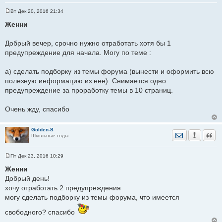
Вт Дек 20, 2016 21:34
С
о
Женни
о
б
щ
Добрый вечер, срочно нужно отработать хотя бы 1
е
предупреждение для начала. Могу по теме :
н
и
е
а) сделать подборку из темы форума (вынести и оформить всю
полезную информацию из нее). Снимается одно
предупреждение за проработку темы в 10 страниц.
Очень жду, спасибо
Golden-S
Отправить лич
Уведомить
Цита
Школьные годы
Пт Дек 23, 2016 10:29
С
о
Женни
о
Добрый день!
б
щ
хочу отработать 2 предупреждения
е
могу сделать подборку из темы форума, что имеется
н
и
е
свободного? спасибо