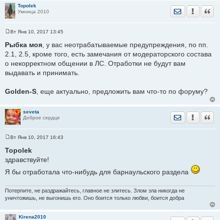
http://sibmama.ru/schools.htm
обновить по Новосибирску (3
Topolek
предупреждения)
Отправить лич
Уведомить
Цита
Умница 2010
Вт Янв 10, 2017 13:45
С
о
Рыбка моя
, у вас неотрабатываемые предупреждения, по пп.
о
2.1, 2.5, кроме того, есть замечания от модераторского состава
б
щ
о некорректном общении в ЛС. Отработки не будут вам
е
выдавать и принимать.
н
и
е
Golden-S
, еще актуально, предложить вам что-то по форуму?
seveta
Отправить лич
Уведомить
Цита
Доброе сердце
Вт Янв 10, 2017 16:43
С
о
Topolek
о
здравствуйте!
б
щ
Я бы отработала что-нибудь для барнаульского раздела
е
н
и
е
Потерпите, не раздражайтесь, главное не злитесь. Злом зла никогда не
уничтожишь, не выгонишь его. Оно боится только любви, боится добра
Kirena2010