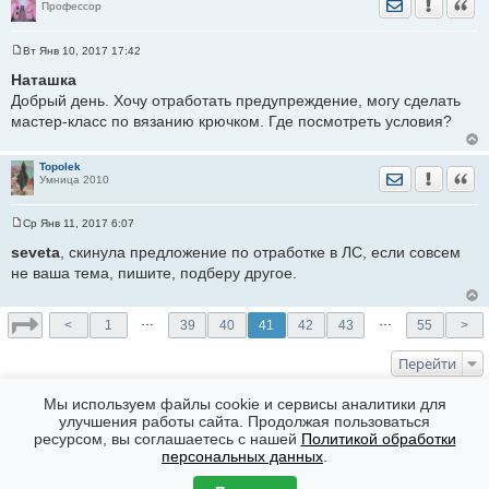
Отправить лич
Уведомить
Цита
Профессор
Вт Янв 10, 2017 17:42
С
о
Наташка
о
Добрый день. Хочу отработать предупреждение, могу сделать
б
щ
мастер-класс по вязанию крючком. Где посмотреть условия?
е
н
и
е
Topolek
Отправить лич
Уведомить
Цита
Умница 2010
Ср Янв 11, 2017 6:07
С
о
seveta
, скинула предложение по отработке в ЛС, если совсем
о
не ваша тема, пишите, подберу другое.
б
щ
е
н
…
…
<
1
39
40
41
42
43
55
>
и
е
Перейти
КТО СЕЙЧАС НА ФОРУМЕ
Мы используем файлы cookie и сервисы аналитики для
улучшения работы сайта. Продолжая пользоваться
Сейчас эту тему просматривают: Нет
ресурсом, вы соглашаетесь с нашей
Политикой обработки
Форумы
Часовой пояс: GMT + 7
персональных данных
.
Создано на основе
phpBB
® Forum Software © phpBB Limited