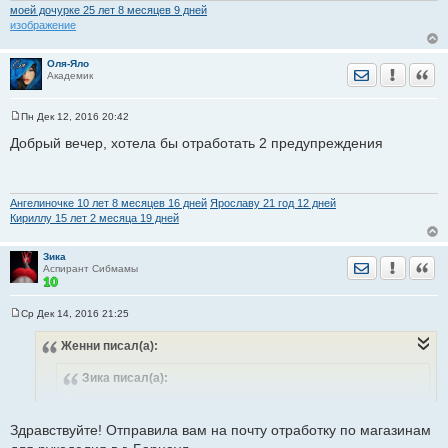
моей дочурке 25 лет 8 месяцев 9 дней
предупреждения)
изображение
Здравствуйте! Отправила вам на почту отработку по ЗАГСам.
Оля-Яло
Отправить лич
Уведомить
Цита
Академик
Вторая отработка в процессе.
Пн Дек 12, 2016 20:42
С
о
Добрый вечер, хотела бы отработать 2 предупреждения
о
б
щ
е
н
Ангелиночке 10 лет 8 месяцев 16 дней
Ярославу 21 год 12 дней
и
Кириллу 15 лет 2 месяца 19 дней
е
Зика
Отправить лич
Уведомить
Цита
Аспирант Сибмамы
Ср Дек 14, 2016 21:25
С
о
Женни
писал(а):
о
б
щ
Зика
писал(а):
е
н
и
Женни
писал(а):
е
Здравствуйте! Отправила вам на почту отработку по магазинам
Зика
писал(а):