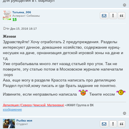
для рукоделия в г. Барнаул
Женни
Здравствуйте! Можно взять две темы для
Татьяна_006
отработки?
Отправить лич
Уведомить
Цита
Аспирант Сибмамы
http://dom.sibmama.ru/zags.htm
обновить по всем
городам (1 предупреждение)
Чт Дек 15, 2016 16:17
http://dom.sibmama.ru/magazin_rukod.htm
С
о
Женни
обновить по Барнаулу (2 предупреждения)
о
Здравствуйте! Хочу отработать 2 предупреждения. Разделы
б
берите
щ
интересуют дачное, домашнее хозяйство, содержание куриц-
е
несушек на даче, орнанизация детской игровой зоны на даче и
н
Добавлено спустя 3 минуты 36 секунд:
и
т.д.
е
Уже отрабатывала много лет назад статьей про уток. Так не
из баз по-прежнему свободны
поверите, эту статью потом в Московском журнале напечатали
http://sibmama.ru/stomatolog.htm
обновить по
:oops
Барнаулу (3 предупреждения)
Ааа, еще могу в разделе Красота написать про депиляцию
http://sibmama.ru/lngschool.htm?ct=5
обновить по
Раздел пустой,кому писать и где брать задание не понятно.
Барнаулу (1 предупреждение)
http://sibmama.ru/schools.htm
обновить по
Извините, если неправильно написала
Ткните носом
Новосибирску (3 предупреждения)
Депиляция (Северо-Чемской, Матвеевка)
<ЖМИ! Группа в ВК
изображение
Здравствуйте! Отправила вам на почту отработку по
ЗАГСам. Вторая отработка в процессе.
Рыбка моя
Отправить лич
Уведомить
Цита
принято
Студент