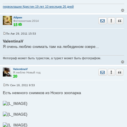
е
н
первоклашке Кристин 19 лет 10 месяцев 26 дней
и
е
Айрин
Отправить лич
Уведомить
Цита
Фотоохотник 2014
Пн Авг 29, 2011 15:53
С
о
ValentinaV
о
Я очень люблю снимать там на лебедином озере...
б
щ
е
н
Фотограф может быть туристом, а турист может быть фотографом.
и
е
ValentinaV
Отправить лич
Уведомить
Цита
Я люблю Новый год
Пт Сен 16, 2011 9:53
С
о
Есть немного снимков из Нского зоопарка
о
б
щ
е
н
и
е