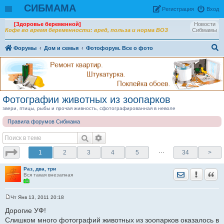
СИБМАМА
Рeгиcтpaция
Вход
[Здоровье беременной]
Новости
Кофе во время беременности: вред, польза и норма ВОЗ
Сибмамы
Форумы
Дом и семья
Фотофорум. Все о фото
ои
ск
Фотографии животных из зоопарков
звери, птицы, рыбы и прочая живность, сфотографированная в неволе
Правила форумов Сибмама
…
1
2
3
4
5
34
>
Раз, два, три
Отправить лич
Уведомить
Цита
Вся такая внезапная
Чт Янв 13, 2011 20:18
С
о
Дорогие УФ!
о
Слишком много фотографий животных из зоопарков оказалось в
б