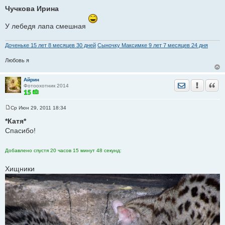
о
Чучкова Ирина
о
б
щ
У лебедя лапа смешная
е
н
и
Доченьке 15 лет 8 месяцев 30 дней
Сыночку Максимке 9 лет 7 месяцев 24 дня
е
Любовь я
Айрин
Отправить лич
Уведомить
Цита
Фотоохотник 2014
Ср Июн 29, 2011 18:34
С
о
*Катя*
о
Спасибо!
б
щ
е
н
Добавлено спустя 20 часов 15 минут 48 секунд:
и
е
Хищники