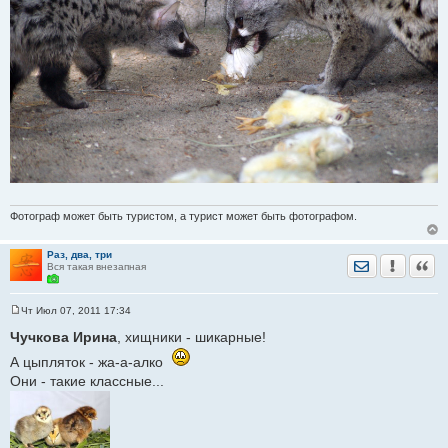
Фотограф может быть туристом, а турист может быть фотографом.
Раз, два, три
Отправить лич
Уведомить
Цита
Вся такая внезапная
Чт Июл 07, 2011 17:34
С
о
Чучкова Ирина
, хищники - шикарные!
о
б
А цыпляток - жа-а-алко
щ
Они - такие классные...
е
н
и
е