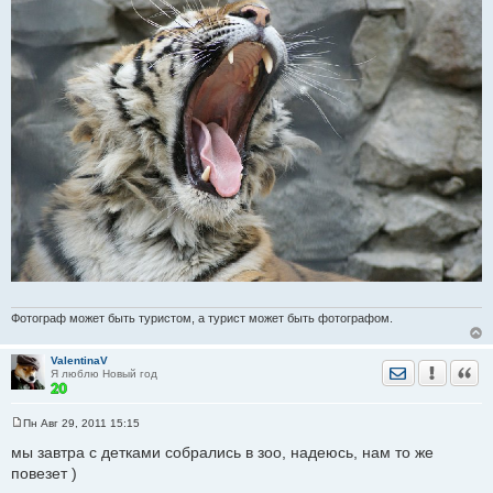
Фотограф может быть туристом, а турист может быть фотографом.
ValentinaV
Отправить лич
Уведомить
Цита
Я люблю Новый год
Пн Авг 29, 2011 15:15
С
о
мы завтра с детками собрались в зоо, надеюсь, нам то же
о
повезет )
б
щ