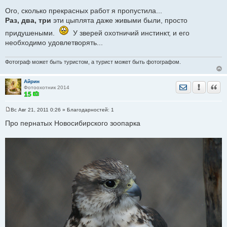
С
о
Ого, сколько прекрасных работ я пропустила...
о
Раз, два, три
эти цыплята даже живыми были, просто
б
щ
придушеными.
У зверей охотничий инстинкт, и его
е
н
необходимо удовлетворять...
и
е
Фотограф может быть туристом, а турист может быть фотографом.
Айрин
Отправить лич
Уведомить
Цита
Фотоохотник 2014
Вс Авг 21, 2011 0:26
» Благодарностей:
1
С
о
Про пернатых Новосибирского зоопарка
о
б
щ
е
н
и
е