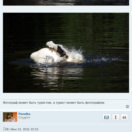
Фотограф может быть туристом, а турист может быть фотографом.
Panofka
Отправить лич
Уведомить
Цита
Студент
Вт Июн 21, 2011 22:21
С