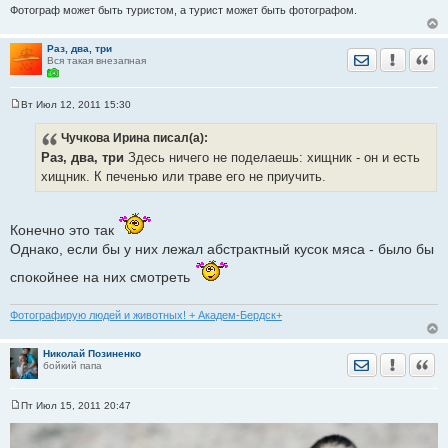
Фотограф может быть туристом, а турист может быть фотографом.
Раз, два, три
Отправить лич
Уведомить
Цита
Вся такая внезапная
Вт Июл 12, 2011 15:30
С
о
Чучкова Ирина
писал(а):
о
б
Раз, два, три
Здесь ничего не поделаешь: хищник - он и есть
щ
е
хищник. К печенью или траве его не приучить.
н
и
е
Конечно это так
Однако, если бы у них лежал абстрактный кусок мяса - было бы
спокойнее на них смотреть
Фотографирую людей и животных! + Академ-Бердск+
Николай Позиненко
Отправить лич
Уведомить
Цита
бойкий папа
Пт Июл 15, 2011 20:47
С
о
о