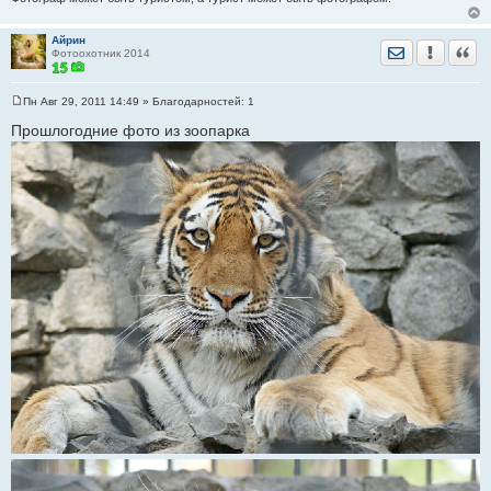
Айрин
Отправить лич
Уведомить
Цита
Фотоохотник 2014
Пн Авг 29, 2011 14:49
» Благодарностей:
1
С
о
Прошлогодние фото из зоопарка
о
б
щ
е
н
и
е