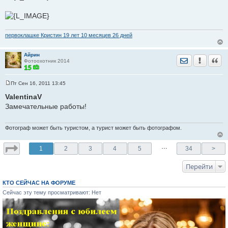
первоклашке Кристин 19 лет 10 месяцев 26 дней
Айрин
Отправить лич
Уведомить
Цита
Фотоохотник 2014
Пт Сен 16, 2011 13:45
С
о
ValentinaV
о
Замечательные работы!
б
щ
е
н
Фотограф может быть туристом, а турист может быть фотографом.
и
е
…
1
2
3
4
5
34
>
Перейти
КТО СЕЙЧАС НА ФОРУМЕ
Сейчас эту тему просматривают: Нет