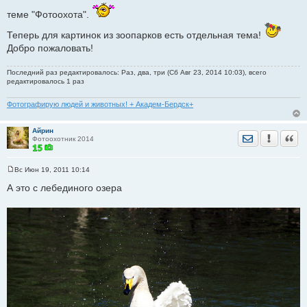
щ
е
теме "Фотоохота".
н
и
Теперь для картинок из зоопарков есть отдельная тема!
е
Добро пожаловать!
Последний раз редактировалось: Раз, два, три (Сб Авг 23, 2014 10:03), всего
редактировалось 1 раз
Фотографирую людей и животных! + Академ-Бердск+
Айрин
Отправить лич
Уведомить
Цита
Фотоохотник 2014
Вс Июн 19, 2011 10:14
С
о
А это с лебединого озера
о
б
щ
е
н
и
е