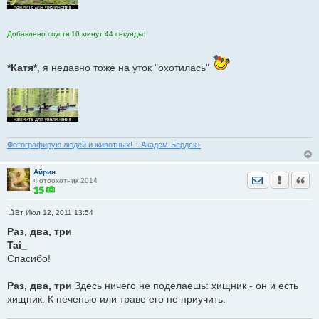
Добавлено спустя 10 минут 44 секунды:
*Катя*
, я недавно тоже на уток "охотилась"
Фотографирую людей и животных! + Академ-Бердск+
Айрин
Отправить лич
Уведомить
Цита
Фотоохотник 2014
Вт Июл 12, 2011 13:54
С
о
Раз, два, три
о
Tai_
б
щ
Спасибо!
е
н
и
Раз, два, три
Здесь ничего не поделаешь: хищник - он и есть
е
хищник. К печенью или траве его не приучить.