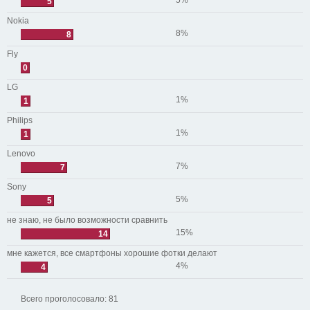
5%
5
Nokia
8%
8
Fly
0
LG
1%
1
Philips
1%
1
Lenovo
7%
7
Sony
5%
5
не знаю, не было возможности сравнить
15%
14
мне кажется, все смартфоны хорошие фотки делают
4%
4
Всего проголосовало:
81