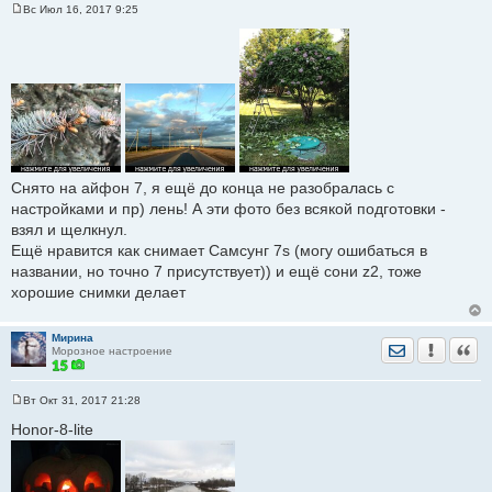
Вс Июл 16, 2017 9:25
С
о
о
б
щ
е
н
и
е
Снято на айфон 7, я ещё до конца не разобралась с
настройками и пр) лень! А эти фото без всякой подготовки -
взял и щелкнул.
Ещё нравится как снимает Самсунг 7s (могу ошибаться в
названии, но точно 7 присутствует)) и ещё сони z2, тоже
хорошие снимки делает
Мирина
Отправить лич
Уведомить
Цита
Морозное настроение
Вт Окт 31, 2017 21:28
С
о
Honor-8-lite
о
б
щ
е
н