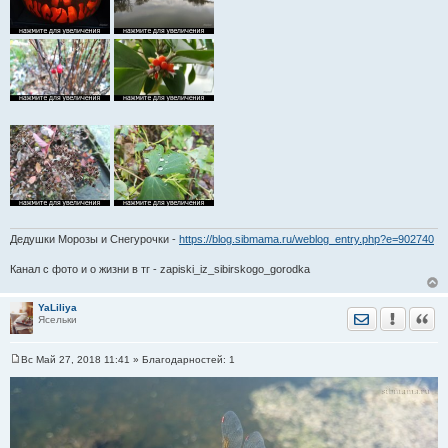
и
е
Дедушки Морозы и Снегурочки -
https://blog.sibmama.ru/weblog_entry.php?e=902740
Канал с фото и о жизни в тг - zapiski_iz_sibirskogo_gorodka
YaLiliya
Отправить лич
Уведомить
Цита
Ясельки
Вс Май 27, 2018 11:41
» Благодарностей:
1
С
о
о
б
щ
е
н