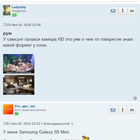
Ladyship
Отправить лич
Уведомить
Цита
Академик
Сб Ноя 19, 2016 22:49
С
о
рум
о
У самсунг галакси камера HD это уже о чем то говорит,не знаю
б
щ
какой формат у сони.
е
н
и
е
Раз, два, три
Отправить лич
Уведомить
Цита
Вся такая внезапная
Вт Ноя 29, 2016 23:23
» Благодарностей:
1
С
о
У меня Samsung Galaxy S5 Mini.
о
б