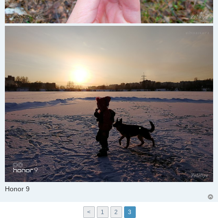
Honor 9
<
1
2
3