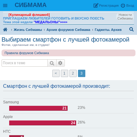
СИБМАМА
Рeгиcтpaция
Вход
[Кулинарный флешмоб]
Новости
ПРИГЛАШАЕМ ЛЮБИТЕЛЕЙ ГОТОВИТЬ И ВКУСНО ПОЕСТЬ
Сибмамы
Тема этой недели
"МЕДАЛЬОНЫ"
>>>>
Жизнь Сибмамы
Архив форумов Сибмама
Гаджеты. Архив
ои
Выбираем смартфон с лучшей фотокамерой
ск
Фотки, сделанные им, в студию!
Правила форумов Сибмама
<
1
2
3
Смартфон с лучшей фотокамерой производит:
Samsung
23%
21
Apple
26%
24
HTC