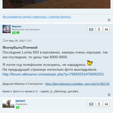
Фотографирую людей и животных! + Академ-Бердск+
Мирина
Отправить лич
Уведомить
Цита
Морозное настроение
Чт Мар 30, 2017 7:17
С
о
ЯхочубытьПтичкой
о
Последние Lumia 650 в магазинах, камеры очень хорошие, так
б
щ
как последние, то цены там 8000-9000.
е
н
Я почти год телефоном пользуюсь, не нарадуюсь
и
е
На предыдущей странице несколько фото выкладывала.
http://forum.sibmama.ru/viewtopic.php?p=76693251#76693251
Дедушки Морозы и Снегурочки -
https://blog.sibmama.ru/weblog_entry.php?e=902740
Канал с фото и о жизни в тг - zapiski_iz_sibirskogo_gorodka
INFINITI
Отправить лич
Уведомить
Цита
Академик