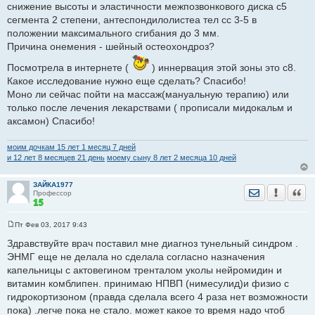
снижение высоты и эластичности межпозвонкового диска с5
сегмента 2 степени, антеспондилолистеа тел сс 3-5 в
положении максимального сгибания до 3 мм.
Причина онемения - шейный остеохондроз?
Посмотрела в интернете (
) иннервация этой зоны это с8.
Какое исследование нужно еще сделать? Спасибо!
Моно ли сейчас пойти на массаж(мануальную терапию) или
только после лечения лекарствами ( прописали мидокальм и
аксамон) Спасибо!
моим дочкам 15 лет 1 месяц 7 дней
и 12 лет 8 месяцев 21 день
моему сыну 8 лет 2 месяца 10 дней
ЗАЙКА1977
Отправить лич
Уведомить
Цита
Профессор
Пт Фев 03, 2017 9:43
С
о
Здравствуйте врач поставил мне диагноз тунельный синдром .
о
ЭНМГ еще не делала но сделала согласно назначения
б
щ
капельницы с актовегином тренталом уколы нейромидин и
е
витамин комблипен. принимаю НПВП (нимесулид)и физио с
н
и
гидрокортизоном (правда сделала всего 4 раза нет возможности
е
пока) .легче пока не стало. может какое то время надо чтоб