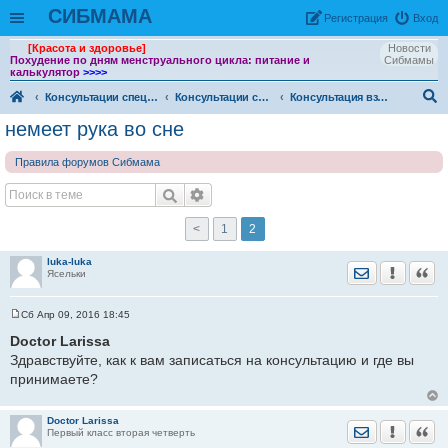
СИБМАМА
Рeгиcтpaция
Вход
[Красота и здоровье]
Новости
Похудение по дням менструального цикла: питание и
Сибмамы
калькулятор
>>>>
Консультации специалистов
Консультации специалистов. Архив
Консультация взрослого невролога
ои
немеет рука во сне
ск
Правила форумов Сибмама
<
1
2
luka-luka
Отправить лич
Уведомить
Цита
Ясельки
Сб Апр 09, 2016 18:45
С
о
Doctor Larissa
о
Здравствуйте, как к вам записаться на консультацию и где вы
б
щ
принимаете?
е
н
и
е
Doctor Larissa
Отправить лич
Уведомить
Цита
Первый класс вторая четверть