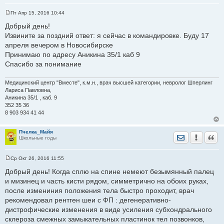
Пт Апр 15, 2016 10:44
С
о
Добрый день!
о
Извините за поздний ответ: я сейчас в командировке. Буду 17
б
щ
апреля вечером в Новосибирске
е
Принимаю по адресу Аникина 35/1 каб 9
н
и
Спасибо за понимание
е
Медицинский центр "Вместе", к.м.н., врач высшей категории, невролог Шперлинг
Лариса Павловна,
Аникина 35/1 , каб. 9
352 35 36
8 903 934 41 44
Пчелка_Майя
Отправить лич
Уведомить
Цита
Школьные годы
Ср Окт 26, 2016 11:55
С
о
Добрый день! Когда сплю на спине немеют безымянный палец
о
и мизинец и часть кисти рядом, симметрично на обоих руках,
б
щ
после измениния положения тела быстро проходит, врач
е
рекомендовал рентген шеи с ФП : дегенеративно-
н
и
дистрофические изменения в виде усиления субхондрального
е
склероза смежных замыкательных пластинок тел позвонков,