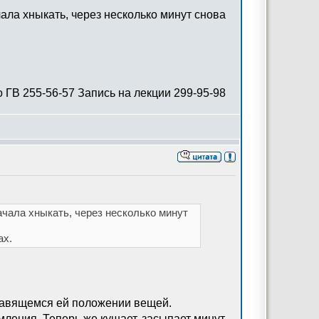
ачала хныкать, через несколько минут снова
 ГВ 255-56-57 Запись на лекции 299-95-98
начала хныкать, через несколько минут
ах.
нравящемся ей положении вещей.
ления. Теперь же кушает, засыпает минут