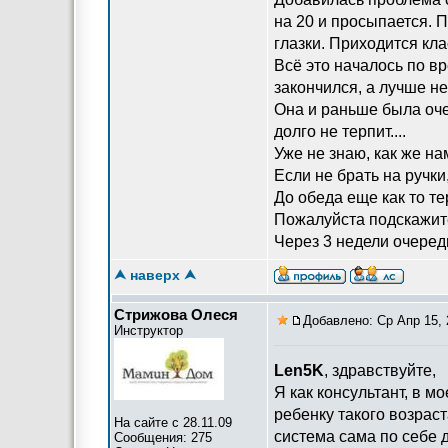
на 20 и просыпается. П
глазки. Приходится кла
Всё это началось по в
закончился, а лучше не
Она и раньше была очен
долго не терпит....
Уже не знаю, как же н
Если не брать на ручки
До обеда еще как то те
Пожалуйста подскажите
Через 3 недели очередн
⮝ наверх ⮝
Стрижова Олеся
Добавлено: Ср Апр 15, 
Инструктор
Len5K
, здравствуйте,
Я как консультант, в м
ребенку такого возрас
На сайте с 28.11.09
система сама по себе 
Сообщения: 275