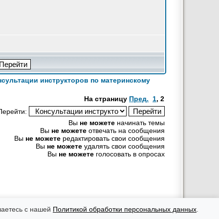
нсультации инструкторов по материнскому
На страницу
Пред.
1
,
2
Перейти:
Вы
не можете
начинать темы
Вы
не можете
отвечать на сообщения
Вы
не можете
редактировать свои сообщения
Вы
не можете
удалять свои сообщения
Вы
не можете
голосовать в опросах
рекламных материалов ответственность несут рекламодатели.
оровья, необходимо консультироваться с врачом.
шаетесь с нашей
Политикой обработки персональных данных
.