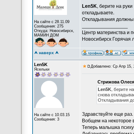
Len5K
, берите на руки
откладываете.
Откладывания должны с
На сайте с 28.11.09
_________________
Сообщения: 275
Откуда: Новосибирск,
Центр материнства и 
МАМИН ДОМ
Новосибирск Горячая л
⮝ наверх ⮝
Len5K
Добавлено: Ср Апр 15, 
Ясельки
Стрижова Олес
Len5K
, берите н
снова откладыва
Откладывания до
Здравствуйте еще раз.
На сайте с 10.03.15
Сообщения: 3
Вобщем на некоторое в
Теперь малышка психуе
Добавилась проблема с