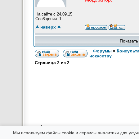
На сайте с 24.09.15
Сообщения: 1
⮝ наверх ⮝
Показать
Форумы
»
Консульт
искусству
Страница
2
из
2
Использование материалов возможно только в интернете при
Администрация не несет ответственности за соо
Мы используем файлы cookie и сервисы аналитики для улуч