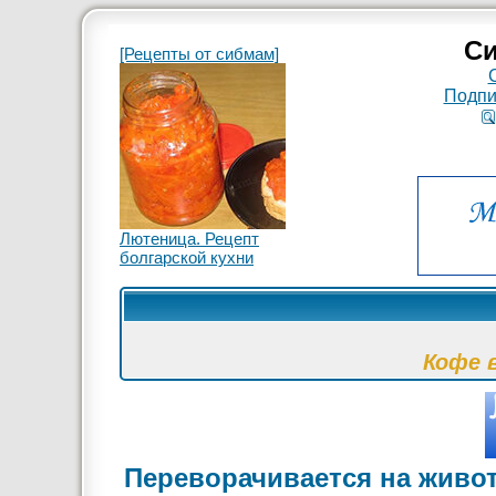
Си
[Рецепты от сибмам]
Подпи
Лютеница. Рецепт
болгарской кухни
Кофе 
Переворачивается на живот 