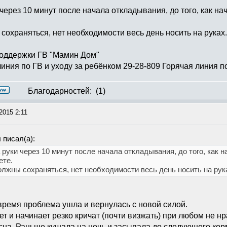
 через 10 минут после начала откладывания, до того, как н
охраняться, нет необходимости весь день носить на руках.
поддержки ГВ "Мамин Дом"
иния по ГВ и уходу за ребёнком 29-28-809 Горячая линия по
Благодарностей:
(1)
2015 2:11
я
писал(а):
а руки через 10 минут после начала откладывания, до того, как 
ете.
лжны сохраняться, нет необходимости весь день носить на рук
ремя проблема ушла и вернулась с новой силой.
т и начинает резко кричат (почти визжать) при любом не 
на. Раньше кушала на ночь и засыпала до следующего корм