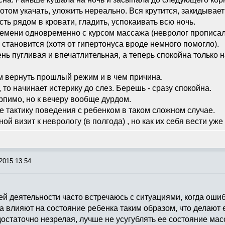
отом укачать, уложить нереально. Вся крутится, закидывает н
сть рядом в кровати, гладить, успокаивать всю ночь.
ремени одновременно с курсом массажа (невролог прописал 
 становится (хотя от гипертонуса вроде немного помогло).
ь пугливая и впечатлительная, а теперь спокойна только на
ам вернуть прошлый режим и в чем причина.
, то начинает истерику до слез. Берешь - сразу спокойна.
рпимо, но к вечеру вообще дурдом.
 тактику поведения с ребенком в таком сложном случае.
ой визит к неврологу (в полгода) , но как их себя вести уже
2015 13:54
оей деятельности часто встречаюсь с ситуациями, когда оши
та влияют на состояние ребенка таким образом, что делаю
достаточно незрелая, лучше не усугублять ее состояние мас