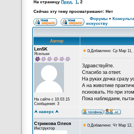
На страницу
Пред.
1
,
2
Сейчас эту тему просматривают: Нет
Форумы
»
Консульт
искусству
Автор
Len5K
Добавлено: Ср Мар 11, 
Ясельки
Здравствуйте.
Спасибо за ответ.
На руках дочка сразу у
А на животике практиче
психовать. Но при этом
Пока наблюдаем, пытае
На сайте с 10.03.15
Сообщения: 3
⮝ наверх ⮝
Стрижова Олеся
Добавлено: Чт Мар 12, 
Инструктор