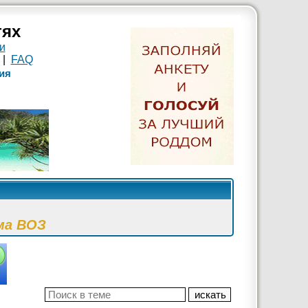
тях
и
|
FAQ
ия
ма ВОЗ