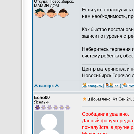
Откуда: Новосибирск,
МАМИН ДОМ
Если уже столкнулись 
нем необходимость, пр
Как быстро восстанови
зависит от уровня стр
Наберитесь терпения и
систему ребенка), обе
_________________
Центр материнства и 
Новосибирск Горячая л
⮝ наверх ⮝
Echo00
Добавлено: Чт Сен 24, 
Ясельки
Сообщение удалено.
Данный форум предна
пожалуйста, в другие 
Модератор.