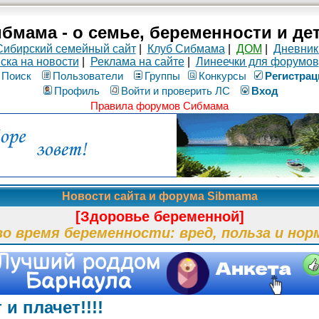
бмама - о семье, беременности и де
Сибирский семейный сайт
|
Клуб Сибмама
|
ДОМ
|
Дневник
ска на новости
|
Реклама на сайте
|
Линеечки для форумов
Поиск
Пользователи
Группы
Конкурсы
Рeгиcтpaц
Профиль
Войти и проверить ЛС
Вход
Правила форумов Сибмама
Новости сайта и форума Sibmama
[Здоровье беременной]
во время беременности: вред, польза и нор
и плачет!!!!