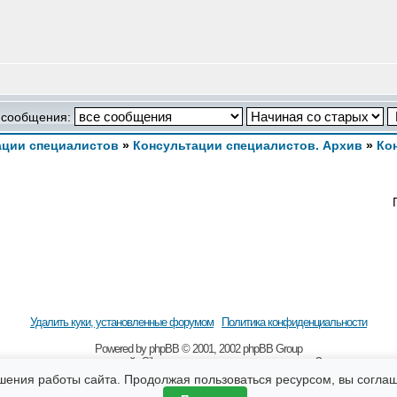
 сообщения:
ации специалистов
»
Консультации специалистов. Архив
»
Ко
Удалить куки, установленные форумом
Политика конфиденциальности
Powered by
рhрВВ
© 2001, 2002 рhрВВ Grоuр
 наличии гиперссылки на сайт Sibmama.ru и с указанием авторства. За содержание 
бщения, оставляемые посетителями сайта. Помните, что по вопросам, касающимся зд
шения работы сайта. Продолжая пользоваться ресурсом, вы согла