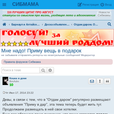
СИБМАМА
Рeгиcтpaция
Вход
110 ЛУЧШИХ ЦИТАТ ПРО АВГУСТ
Новости
статусы со смыслом про жизнь, уходящее лето и вдохновение
Сибмамы
Барнаул и Алтайский край
Доска объявлений г. Барнаул
Отдам даром. Объявления в Барнауле
ои
ск
Мне надо! Приму вещь в подарок
не забываем отправлять репорты на неактуальные сообщения! Модератор
Правила форумов Сибмама
Кошка в доме
Отправить лич
Уведомить
Цита
BrnAdm
Чт Июл 17, 2014 23:22
С
о
Девы, в связи с тем, что в "Отдам даром" регулярно размещают
о
объявления "Приму в дар", эта тема теперь будет жить тут.
б
щ
Продолжаем размещать в ней свои хотелки.
е
н