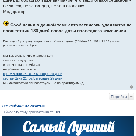
Еще раз обращаю ваше внимание, что вещи отдаются
даром
-
и
не за сок, не за киндер, не за шоколадку.
е
Модератор
Сообщения в данной теме автоматически удаляются по
прошествии 180 дней после даты последнего изменения.
Последний раз редактировалось: Кошка в доме (Сб Июл 26, 2014 23:32), всего
редактировалось 1 раз
мы так сильны что становиться
сильнее некуда уже
и все что нас не убивает
не убивает нас и все
брату Бетси 25 лет 7 месяцев 25 дней
сестре Дэна 21 год 5 месяцев 25 дней
Мы демократию приветствуем, но не практикуем (с)
Перейти
КТО СЕЙЧАС НА ФОРУМЕ
Сейчас эту тему просматривают: Нет