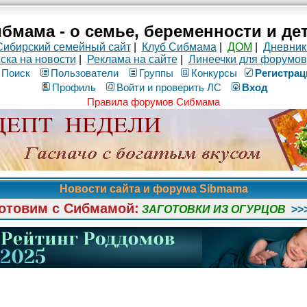
бмама - о семье, беременности и де
Сибирский семейный сайт
|
Клуб Сибмама
|
ДОМ
|
Дневник
ска на новости
|
Реклама на сайте
|
Линеечки для форумов
Поиск
Пользователи
Группы
Конкурсы
Рeгиcтpaц
Профиль
Войти и проверить ЛС
Вход
Правила форумов Сибмама
Новости сайта и форума Sibmama
отовим с Сибмамой:
ЗАГОТОВКИ ИЗ ОГУРЦОВ
>>