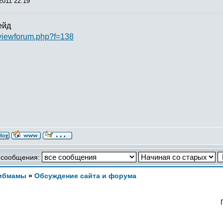
2011 22:19
ейд
/viewforum.php?f=138
 сообщения:
ибмамы
»
Обсуждение сайта и форума