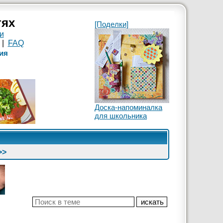
тях
[Поделки]
и
|
FAQ
ия
Доска-напоминалка
для школьника
>>