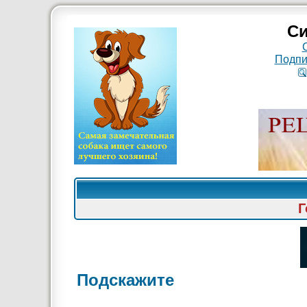
Си
Подпи
Г
Подскажите