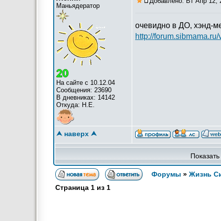
Добавлено: Вт Апр 12, 
Маньядератор
очевидно в ДО, хэнд-м
http://forum.sibmama.ru
На сайте с 10.12.04
Сообщения: 23690
В дневниках: 14142
Откуда: Н.Е.
⮝ наверх ⮝
Показать
Форумы
»
Жизнь С
Страница
1
из
1