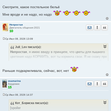
е
н
Смотрите, какое постельное бельё
и
е
Мне вроде и не надо, но надо
Непростая
Отправить лич
Уведомить
Цита
Двигатель общения 2021
Ср Июл 08, 2026 13:09
С
о
Juli_Lev
писал(а):
о
б
Непростая
, я имею ввиду в принципе, что цветы для пышного
щ
е
цветения надо КОРМИТЬ, вот ты кормила свои. Я не скажу про
н
петунии как часто, возможно и раз в 3 недели нормально. Я
и
е
петунии ещё не выращивала сама.
Раньше подкармливала, сейчас, вот, нет
osamarina
Отправить лич
Уведомить
Цита
Академик
Ср Июл 08, 2026 14:37
С
о
Кот_Бориска
писал(а):
о
б
[spoiler
щ