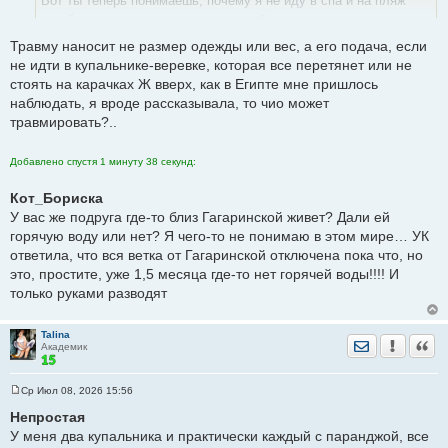
Вот ты теперь понимаешь, почему я не иду в спа и на пляж
н
какой-то, вдруг я там кому-то оскорблю чувство прекрасного и
и
е
Травму наносит не размер одежды или вес, а его подача, если
эстетичного или нанесу травму?
не идти в купальнике-веревке, которая все перетянет или не
стоять на карачках Ж вверх, как в Египте мне пришлось
наблюдать, я вроде рассказывала, то чио может
травмировать?..
Добавлено спустя 1 минуту 38 секунд:
Кот_Бориска
У вас же подруга где-то близ Гагаринской живет? Дали ей
горячую воду или нет? Я чего-то не понимаю в этом мире… УК
ответила, что вся ветка от Гагаринской отключена пока что, но
это, простите, уже 1,5 месяца где-то нет горячей воды!!!! И
только руками разводят
Talina
Отправить лич
Уведомить
Цита
Академик
Ср Июл 08, 2026 15:56
С
о
Непростая
о
У меня два купальника и практически каждый с паранджой, все
б
щ