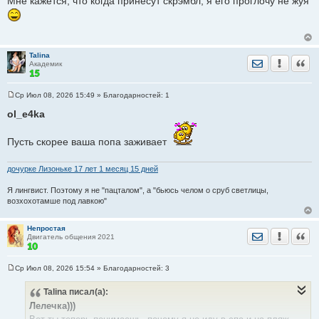
Мне кажется, что когда принесут скрэмбл, я его проглочу не жуя
Talina
Отправить лич
Уведомить
Цита
Академик
Ср Июл 08, 2026 15:49
» Благодарностей:
1
С
о
ol_e4ka
о
б
щ
Пусть скорее ваша попа заживает
е
н
и
дочурке Лизоньке 17 лет 1 месяц 15 дней
е
Я лингвист. Поэтому я не "пацталом", а "бьюсь челом о сруб светлицы,
возхохотамше под лавкою"
Непростая
Отправить лич
Уведомить
Цита
Двигатель общения 2021
Ср Июл 08, 2026 15:54
» Благодарностей:
3
С
о
Talina
писал(а):
о
б
Лелечка)))
щ
е