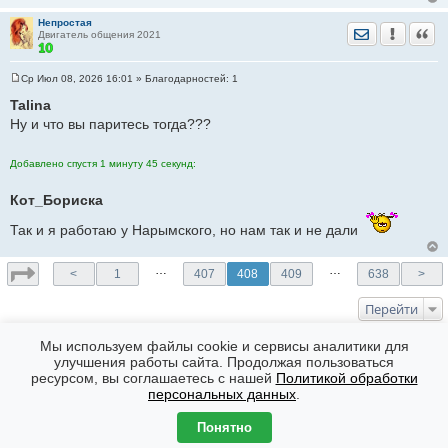
Непростая
Отправить лич
Уведомить
Цита
Двигатель общения 2021
Ср Июл 08, 2026 16:01
» Благодарностей:
1
С
о
Talina
о
Ну и что вы паритесь тогда???
б
щ
е
н
Добавлено спустя 1 минуту 45 секунд:
и
е
Кот_Бориска
Так и я работаю у Нарымского, но нам так и не дали
…
…
<
1
407
408
409
638
>
Перейти
КТО СЕЙЧАС НА ФОРУМЕ
Мы используем файлы cookie и сервисы аналитики для
улучшения работы сайта. Продолжая пользоваться
Сейчас эту тему просматривают:
Juli_Lev
,
эберле
ресурсом, вы соглашаетесь с нашей
Политикой обработки
Форумы
Часовой пояс: GMT + 7
персональных данных
.
Создано на основе
phpBB
® Forum Software © phpBB Limited
Понятно