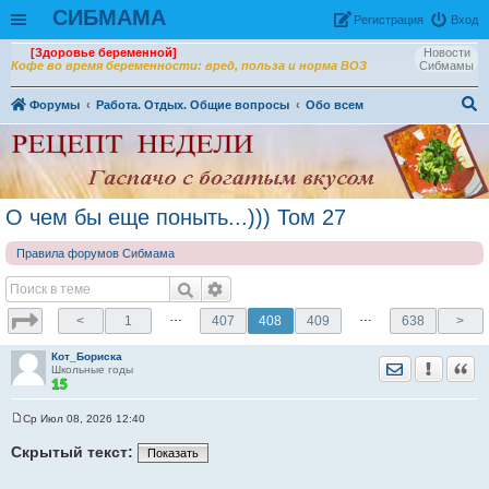
СИБМАМА
Рeгиcтpaция
Вход
[Здоровье беременной]
Новости
Кофе во время беременности: вред, польза и норма ВОЗ
Сибмамы
Форумы
Работа. Отдых. Общие вопросы
Обо всем
ои
ск
О чем бы еще поныть...))) Том 27
Правила форумов Сибмама
…
…
<
1
407
408
409
638
>
Кот_Бориска
Отправить лич
Уведомить
Цита
Школьные годы
Ср Июл 08, 2026 12:40
С
о
Скрытый текст:
Показать
о
б
щ