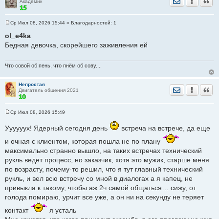
Академик
Ср Июл 08, 2026 15:44
» Благодарностей:
1
С
о
ol_e4ka
о
Бедная девочка, скорейшего заживления ей
б
щ
е
н
Что совой об пень, что пнём об сову....
и
е
Непростая
Отправить лич
Уведомить
Цита
Двигатель общения 2021
Ср Июл 08, 2026 15:49
С
о
Уууууух! Ядерный сегодня день
встреча на встрече, да еще
о
б
и очная с клиентом, которая пошла не по плану
щ
е
максимально странно вышло, на таких встречах технический
н
и
рукль ведет процесс, но заказчик, хотя это мужик, старше меня
е
по возрасту, почему-то решил, что я тут главный технический
рукль, и вел всю встречу со мной в диалогах а я капец, не
привыкла к такому, чтобы аж 2ч самой общаться… сижу, от
голода помираю, урчит все уже, а он ни на секунду не теряет
контакт
я усталь