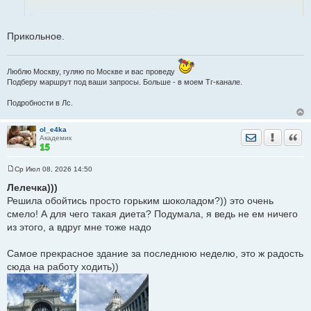
е
н
Смотрите, какое постельное бельё
и
е
Прикольное.
Мне вроде и не надо, но надо
Люблю Москву, гуляю по Москве и вас проведу
Подберу маршрут под ваши запросы. Больше - в моем Тг-канале.
Подробности в Лс.
ol_e4ka
Отправить лич
Уведомить
Цита
Академик
Ср Июл 08, 2026 14:50
С
о
Лелечка)))
о
Решила обойтись просто горьким шоколадом?)) это очень
б
щ
смело! А для чего такая диета? Подумала, я ведь не ем ничего
е
из этого, а вдруг мне тоже надо
н
и
е
Самое прекрасное здание за последнюю неделю, это ж радость
сюда на работу ходить))