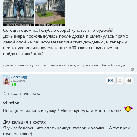
Сегодня едем на Голубые озера) купаться не будем🤭
Дочь вчера поскользнулась после дождя и шлепнулась прямо
левой опой на решетку металлическую дождевую, и теперь у
нее татуха иссиня красного цвета 🙈 сказала, купаться не
пойдет с такой опой
Для женщины не существует такой проблемы, которую нельзя было бы создать
Лелечка)))
Отправить лич
Уведомить
Цита
Академик
Ср Июл 08, 2026 14:57
С
о
ol_e4ka
о
б
Но еще же зелень и кунжут! Много кунжута и много зелени
щ
е
н
Для кальция в костях.
и
е
Я уж забоялась, что опять начнут: творог, молочка... А тут прям
вкусное такое)