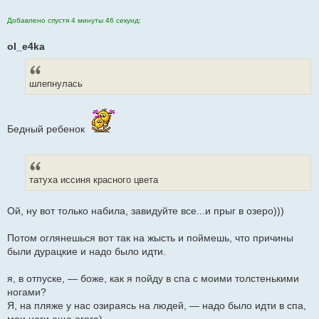
Добавлено спустя 4 минуты 46 секунд:
ol_e4ka
шлепнулась
Бедный ребенок
татуха иссиня красного цвета
Ой, ну вот только набила, завидуйте все...и прыг в озеро)))
Потом оглянешься вот так на жысть и поймешь, что причины
были дурацкие и надо было идти.
я, в отпуске, — боже, как я пойду в спа с моими толстенькими
ногами?
Я, на пляже у нас озираясь на людей, — надо было идти в спа,
мои ноги еще огого)