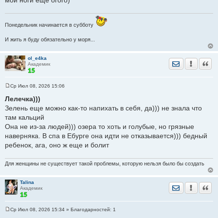
Понедельник начинается в субботу
И жить я буду обязательно у моря...
ol_e4ka
Отправить лич
Уведомить
Цита
Академик
Ср Июл 08, 2026 15:06
С
о
Лелечка)))
о
Зелень еще можно как-то напихать в себя, да))) не знала что
б
щ
там кальций
е
Она не из-за людей))) озера то хоть и голубые, но грязные
н
и
наверняка. В спа в Ебурге она идти не отказывается))) бедный
е
ребенок, ага, оно ж еще и болит
Для женщины не существует такой проблемы, которую нельзя было бы создать
Talina
Отправить лич
Уведомить
Цита
Академик
Ср Июл 08, 2026 15:34
» Благодарностей:
1
С