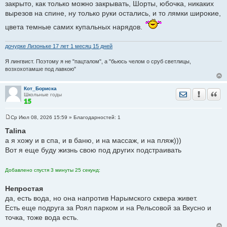
закрыто, как только можно закрывать, Шорты, юбочка, никаких
е
вырезов на спине, ну только руки остались, и то лямки широкие,
н
и
е
цвета темные самих купальных нарядов.
дочурке Лизоньке 17 лет 1 месяц 15 дней
Я лингвист. Поэтому я не "пацталом", а "бьюсь челом о сруб светлицы,
возхохотамше под лавкою"
Кот_Бориска
Отправить лич
Уведомить
Цита
Школьные годы
Ср Июл 08, 2026 15:59
» Благодарностей:
1
С
о
Talina
о
а я хожу и в спа, и в баню, и на массаж, и на пляж)))
б
щ
Вот я еще буду жизнь свою под других подстраивать
е
н
и
Добавлено спустя 3 минуты 25 секунд:
е
Непростая
да, есть вода, но она напротив Нарымского сквера живет.
Есть еще подруга за Роял парком и на Рельсовой за Вкусно и
точка, тоже вода есть.