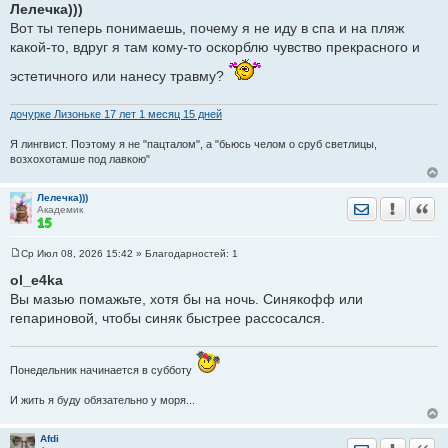
о
Лелечка)))
о
Вот ты теперь понимаешь, почему я не иду в спа и на пляж
б
щ
какой-то, вдруг я там кому-то оскорблю чувство прекрасного и
е
н
эстетичного или нанесу травму?
и
е
дочурке Лизоньке 17 лет 1 месяц 15 дней
Я лингвист. Поэтому я не "пацталом", а "бьюсь челом о сруб светлицы,
возхохотамше под лавкою"
Лелечка)))
Отправить лич
Уведомить
Цита
Академик
Ср Июл 08, 2026 15:42
» Благодарностей:
1
С
о
ol_e4ka
о
Вы мазью помажьте, хотя бы на ночь. Синякофф или
б
щ
гепариновой, чтобы синяк быстрее рассосался.
е
н
и
е
Понедельник начинается в субботу
И жить я буду обязательно у моря...
Afdi
Отправить лич
Уведомить
Цита