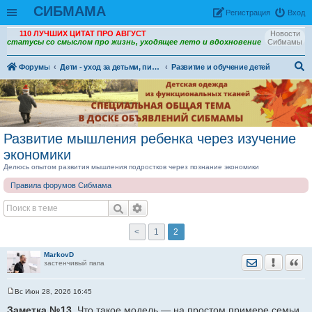
СИБМАМА
Рeгиcтpaция
Вход
110 ЛУЧШИХ ЦИТАТ ПРО АВГУСТ
Новости
статусы со смыслом про жизнь, уходящее лето и вдохновение
Сибмамы
Форумы
Дети - уход за детьми, питание и воспитание детей.
Развитие и обучение детей
ои
ск
Развитие мышления ребенка через изучение
экономики
Делюсь опытом развития мышления подростков через познание экономики
Правила форумов Сибмама
<
1
2
MarkovD
Отправить лич
Уведомить
Цита
застенчивый папа
Вс Июн 28, 2026 16:45
С
о
Заметка №13.
Что такое модель — на простом примере семьи,