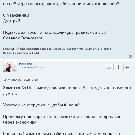
на неё через деньги, время, обязанности или отношения?
С уважением,
Дмитрий
Подписывайтесь на наш паблик для родителей в vk -
Совенок.Экономика
Последний раз редактировалось: MarkovD (Ср Июл 08, 2026 14:17), всего
редактировалось 2 раза
MarkovD
Отправить лич
Уведомить
Цита
застенчивый папа
Чт Июл 02, 2026 9:36
С
о
Заметка №14.
Почему красивая фраза без модели не помогает
о
думать
б
щ
е
Уважаемые форумчане, добрый день!
н
и
е
Продолжу наш сериал про развитие мышления подростков
через экономику.
В прошлой заметке мы разбирались, что такое модель. На