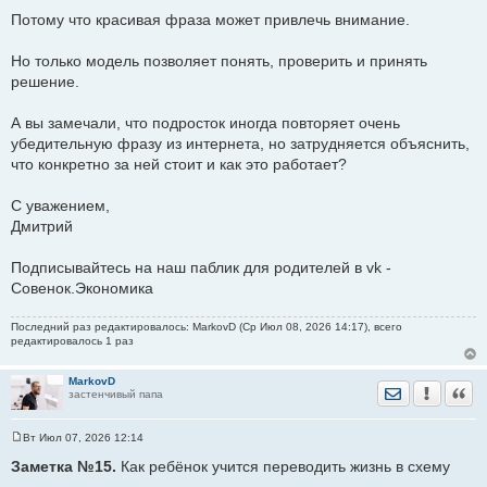
Потому что красивая фраза может привлечь внимание.
Но только модель позволяет понять, проверить и принять
решение.
А вы замечали, что подросток иногда повторяет очень
убедительную фразу из интернета, но затрудняется объяснить,
что конкретно за ней стоит и как это работает?
С уважением,
Дмитрий
Подписывайтесь на наш паблик для родителей в vk -
Совенок.Экономика
Последний раз редактировалось: MarkovD (Ср Июл 08, 2026 14:17), всего
редактировалось 1 раз
MarkovD
Отправить лич
Уведомить
Цита
застенчивый папа
Вт Июл 07, 2026 12:14
С
о
Заметка №15.
Как ребёнок учится переводить жизнь в схему
о
б