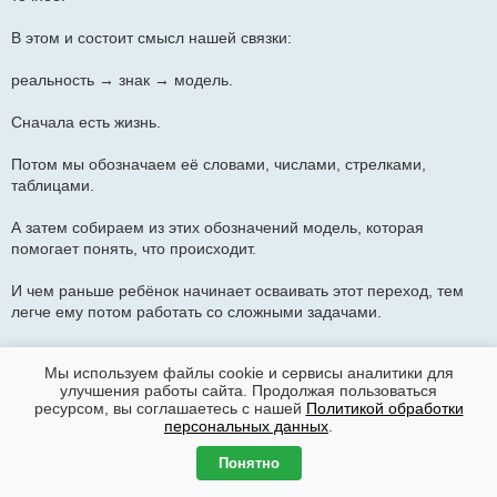
В этом и состоит смысл нашей связки:
реальность → знак → модель.
Сначала есть жизнь.
Потом мы обозначаем её словами, числами, стрелками,
таблицами.
А затем собираем из этих обозначений модель, которая
помогает понять, что происходит.
И чем раньше ребёнок начинает осваивать этот переход, тем
легче ему потом работать со сложными задачами.
Он уже не тонет в хаосе.
Мы используем файлы cookie и сервисы аналитики для
улучшения работы сайта. Продолжая пользоваться
Он умеет остановиться и спросить:
ресурсом, вы соглашаетесь с нашей
Политикой обработки
персональных данных
.
что здесь есть;
что с чем связано;
Понятно
что изменилось;