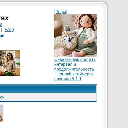
[Роды]
тях
и
|
FAQ
ия
Схватки: как считать
интервал и
продолжительность
— онлайн-таймер и
правило 5-1-1
>>