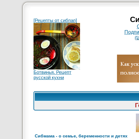
Си
[Рецепты от сибпап]
Подпи
Ботвинья. Рецепт
русской кухни
Г
Сибмама - о семье, беременности и детях