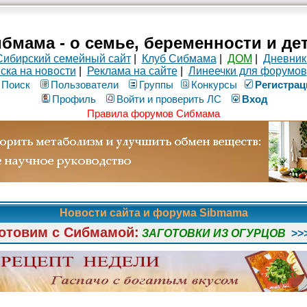
бмама - о семье, беременности и де
Сибирский семейный сайт
|
Клуб Сибмама
|
ДОМ
|
Дневник
ска на новости
|
Реклама на сайте
|
Линеечки для форумов
Поиск
Пользователи
Группы
Конкурсы
Рeгиcтpaц
Профиль
Войти и проверить ЛС
Вход
Правила форумов Сибмама
Новости сайта и форума Sibmama
отовим с Сибмамой:
ЗАГОТОВКИ ИЗ ОГУРЦОВ
>>