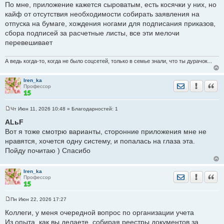
По мне, приложение кажется сыроватым, есть косячки у них, но
кайф от отсутствия необходимости собирать заявления на
отпуска на бумаге, хождения ногами для подписания приказов,
сбора подписей за расчетные листы, все эти мелочи
перевешивает
А ведь когда-то, когда не было соцсетей, только в семье знали, что ты дурачок...
Iren_ka
Отправить лич
Уведомить
Цита
Профессор
Чт Июн 11, 2026 10:48
» Благодарностей:
1
С
о
ALьF
о
Вот я тоже смотрю варианты, сторонние приложения мне не
б
щ
нравятся, хочется одну систему, и попалась на глаза эта.
е
Пойду почитаю ) Спасибо
н
и
е
Iren_ka
Отправить лич
Уведомить
Цита
Профессор
Пн Июн 22, 2026 17:27
С
о
Коллеги, у меня очередной вопрос по организации учета
о
Из опыта, как вы делаете, собирая реестры документов за
б