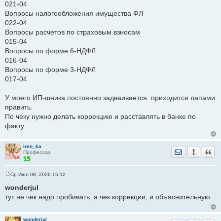
021-04
Вопросы налогообложения имущества ФЛ
022-04
Вопросы расчетов по страховым взносам
015-04
Вопросы по форме 6-НДФЛ
016-04
Вопросы по форме 3-НДФЛ
017-04
У моего ИП-шника постоянно задваивается. приходится лапами
править.
По чеку нужно делать коррекцию и расставлять в банке по
факту
Iren_ka
Отправить лич
Уведомить
Цита
Профессор
Ср Июл 08, 2026 15:12
С
о
wonderjul
о
тут не чек надо пробивать, а чек коррекции, и объяснительную.
б
щ
е
н
wonderjul
и