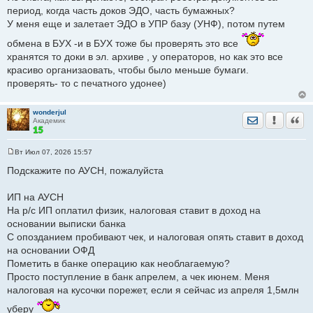
щ
период, когда часть доков ЭДО, часть бумажных?
е
У меня еще и залетает ЭДО в УПР базу (УНФ), потом путем
н
и
е
обмена в БУХ -и в БУХ тоже бы проверять это все
хранятся то доки в эл. архиве , у операторов, но как это все
красиво организаовать, чтобы было меньше бумаги.
проверять- то с печатного удонее)
wonderjul
Отправить лич
Уведомить
Цита
Академик
Вт Июл 07, 2026 15:57
С
о
Подскажите по АУСН, пожалуйста
о
б
щ
ИП на АУСН
е
На р/с ИП оплатил физик, налоговая ставит в доход на
н
и
основании выписки банка
е
С опозданием пробивают чек, и налоговая опять ставит в доход
на основании ОФД
Пометить в банке операцию как необлагаемую?
Просто поступление в банк апрелем, а чек июнем. Меня
налоговая на кусочки порежет, если я сейчас из апреля 1,5млн
уберу