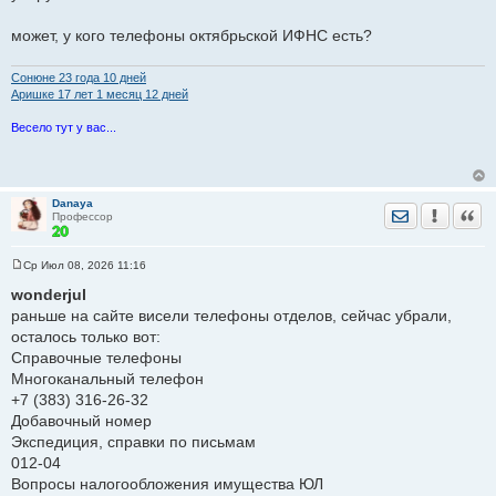
может, у кого телефоны октябрьской ИФНС есть?
Сонюне 23 годa 10 дней
Аришке 17 лет 1 месяц 12 дней
Весело тут у вас...
Danaya
Отправить лич
Уведомить
Цита
Профессор
Ср Июл 08, 2026 11:16
С
о
wonderjul
о
раньше на сайте висели телефоны отделов, сейчас убрали,
б
щ
осталось только вот:
е
Справочные телефоны
н
и
Многоканальный телефон
е
+7 (383) 316-26-32
Добавочный номер
Экспедиция, справки по письмам
012-04
Вопросы налогообложения имущества ЮЛ