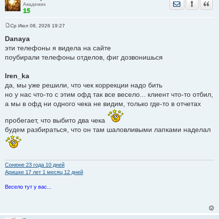
Отправить лич
Уведомить
Цита
Академик
е
Ср Июл 08, 2026 19:27
С
о
Danaya
о
эти телефоны я видела на сайте
б
щ
поубирали телефоны отделов, фиг дозвонишься
е
н
и
Iren_ka
е
да, мы уже решили, что чек коррекции надо бить
но у нас что-то с этим офд так все весело... клиент что-то отбил,
а мы в офд ни одного чека не видим, только где-то в отчетах
пробегает, что выбито два чека
будем разбираться, что он там шаловливыми лапками наделал
Сонюне 23 годa 10 дней
Аришке 17 лет 1 месяц 12 дней
Весело тут у вас...