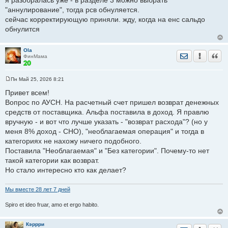
я разобралась уже - в разделе 3 можно выбрать
е
"аннулирование", тогда рсв обнуляется.
н
и
сейчас корректирующую приняли. жду, когда на енс сальдо
е
обнулится
Ola
Отправить лич
Уведомить
Цита
ФинМама
Пн Май 25, 2026 8:21
С
о
Привет всем!
о
Вопрос по АУСН. На расчетный счет пришел возврат денежных
б
щ
средств от поставщика. Альфа поставила в доход. Я правлю
е
вручную - и вот что лучше указать - "возврат расхода"? (но у
н
и
меня 8% доход - СНО), "необлагаемая операция" и тогда в
е
категориях не нахожу ничего подобного.
Поставила "Необлагаемая" и "Без категории". Почему-то нет
такой категории как возврат.
Но стало интересно кто как делает?
Мы вместе 28 лет 7 дней
Spiro et ideo fruar, amo et ergo habito.
Кэррри