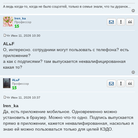
А ведь когда-то, когда не было соцсетей, только в семье знали, что ты дурачок...
Iren_ka
Отправить лич
Уведомить
Цита
Профессор
Чт Июн 11, 2026 10:30
С
о
ALьF
о
О, интересно. сотрудники могут пользовать с телефона? есть
б
щ
приложение?
е
а как с подписями? там выпускается неквалифицированная
н
и
какая то?
е
ALьF
Отправить лич
Уведомить
Цита
Профессор
Чт Июн 11, 2026 10:37
С
о
Iren_ka
о
Да, есть приложение мобильное. Одновременно можно
б
щ
установить в браузер. Можно что-то одно. Подпись выпускается
е
прямо в приложении, кажется неквалифированная, насколько я
н
и
знаю ей можно пользоваться только для целей КЭДО.
е