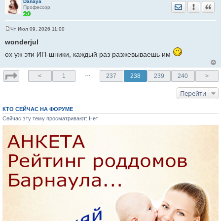
Danaya
Отправить лич
Уведомить
Цита
Профессор
Чт Июл 09, 2026 11:00
С
о
wonderjul
о
б
ох уж эти ИП-шники, каждый раз разжевываешь им
щ
е
н
…
и
<
1
237
238
239
240
>
е
Перейти
КТО СЕЙЧАС НА ФОРУМЕ
Сейчас эту тему просматривают: Нет