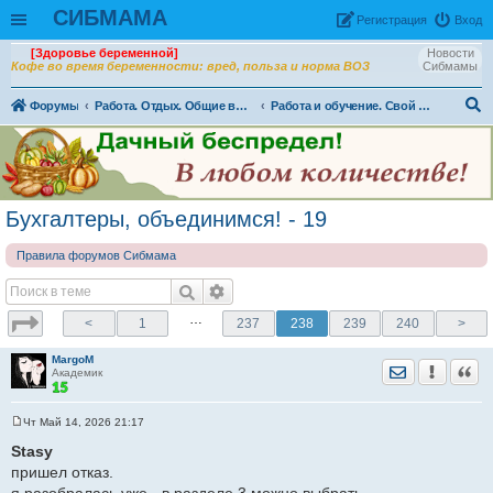
СИБМАМА
Рeгиcтpaция
Вход
[Здоровье беременной]
Новости
Кофе во время беременности: вред, польза и норма ВОЗ
Сибмамы
Форумы
Работа. Отдых. Общие вопросы
Работа и обучение. Свой бизнес. Для взрослых
ои
ск
Бухгалтеры, объединимся! - 19
Правила форумов Сибмама
…
<
1
237
238
239
240
>
MargoM
Отправить лич
Уведомить
Цита
Академик
Чт Май 14, 2026 21:17
С
о
Stasy
о
пришел отказ.
б
щ