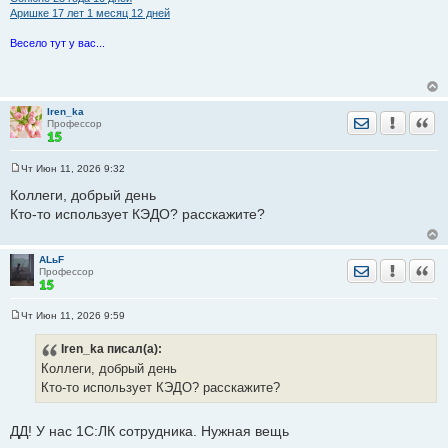
Аришке 17 лет 1 месяц 12 дней
Весело тут у вас...
Iren_ka
Отправить лич
Уведомить
Цита
Профессор
Чт Июн 11, 2026 9:32
С
о
Коллеги, добрый день
о
Кто-то использует КЭДО? расскажите?
б
щ
е
н
ALьF
и
Отправить лич
Уведомить
Цита
Профессор
е
Чт Июн 11, 2026 9:59
С
о
Iren_ka
писал(а):
о
б
Коллеги, добрый день
щ
е
Кто-то использует КЭДО? расскажите?
н
и
е
ДД! У нас 1С:ЛК сотрудника. Нужная вещь