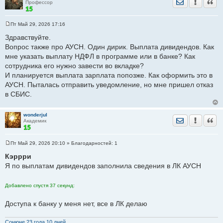
Отправить лич
Уведомить
Цита
Профессор
Пт Май 29, 2026 17:16
С
о
Здравствуйте.
о
Вопрос также про АУСН. Один дирик. Выплата дивидендов. Как
б
щ
мне указать выплату НДФЛ в программе или в банке? Как
е
сотрудника его нужно завести во вкладке?
н
и
И планируется выплата зарплата попозже. Как оформить это в
е
АУСН. Пыталась отправить уведомление, но мне пришел отказ
в СБИС.
wonderjul
Отправить лич
Уведомить
Цита
Академик
Пт Май 29, 2026 20:10
» Благодарностей:
1
С
о
Кэррри
о
Я по выплатам дивидендов заполнила сведения в ЛК АУСН
б
щ
е
н
Добавлено спустя 37 секунд:
и
е
Доступа к банку у меня нет, все в ЛК делаю
Сонюне 23 годa 10 дней