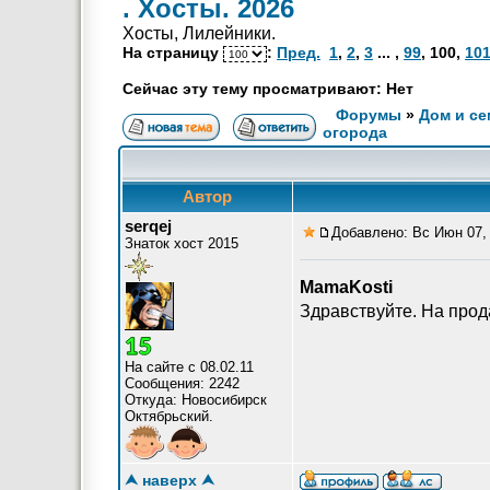
. Хосты. 2026
Хосты, Лилейники.
На страницу
:
Пред.
1
,
2
,
3
... ,
99
,
100
,
10
Сейчас эту тему просматривают: Нет
Форумы
»
Дом и се
огорода
Автор
serqej
Добавлено: Вс Июн 07, 
Знаток хост 2015
MamaKosti
Здравствуйте. На прода
На сайте с 08.02.11
Сообщения: 2242
Откуда: Новосибирск
Октябрьский.
⮝ наверх ⮝