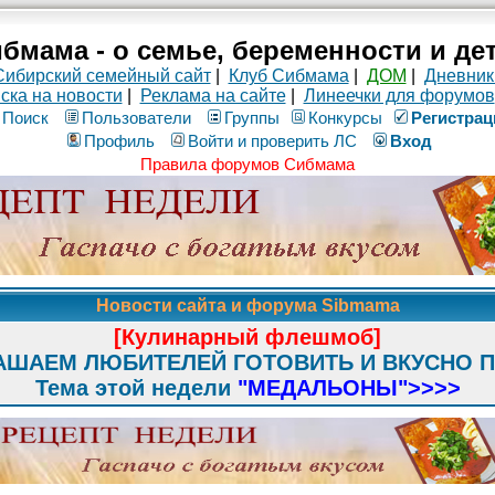
бмама - о семье, беременности и де
Сибирский семейный сайт
|
Клуб Сибмама
|
ДОМ
|
Дневник
ска на новости
|
Реклама на сайте
|
Линеечки для форумов
Поиск
Пользователи
Группы
Конкурсы
Рeгиcтpaц
Профиль
Войти и проверить ЛС
Вход
Правила форумов Сибмама
Новости сайта и форума Sibmama
[Кулинарный флешмоб]
АШАЕМ ЛЮБИТЕЛЕЙ ГОТОВИТЬ И ВКУСНО 
Тема этой недели
"МЕДАЛЬОНЫ"
>>>>