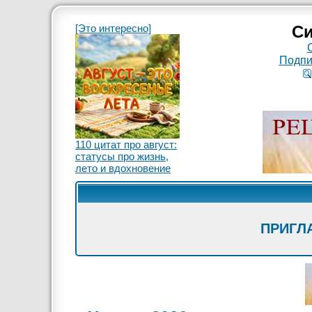
[Это интересно]
Си
Подпи
110 цитат про август:
статусы про жизнь,
лето и вдохновение
ПРИГЛ