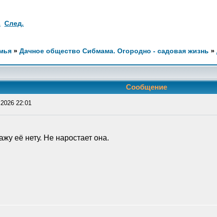
1
След.
мья
»
Дачное общество Сибмама. Огородно - садовая жизнь
»
Сообщение
2026 22:01
жу её нету. Не наростает она.