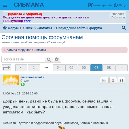
СИБМАМА
Рeгиcтpaция
Вход
[Красота и здоровье]
Новости
Похудение по дням менструального цикла: питание и
Сибмамы
калькулятор
>>>>
Форумы
Жизнь Сибмамы
Обсуждение сайта и форума
ои
Срочная помощь форумчанам
ск
что-то сломалось? не получается? вам сюда!
Правила форумов Сибмама
…
<
1
64
65
66
67
68
>
marinka-kartinka
Отправить лич
Уведомить
Цита
Студент
Сб Фев 21, 2026 19:00
С
о
Добрый день, давно не была на форуме, сейчас зашла и
о
увидела что стоит старая почта, пароль не помню, зашла
б
щ
автоматом.. как быть?
е
н
и
DetOb.ru - детская и подростковая обувь Антилопа, Капика в наличии в
е