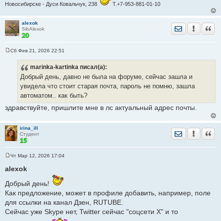
Новосибирске - Дуси Ковальчук, 238
Т.+7-953-881-01-10
alexok
Отправить лич
Уведомить
Цита
SibAlexok
Сб Фев 21, 2026 22:51
С
о
marinka-kartinka
писал(а):
о
б
Добрый день, давно не была на форуме, сейчас зашла и
щ
е
увидела что стоит старая почта, пароль не помню, зашла
н
автоматом.. как быть?
и
е
здравствуйте, пришлите мне в лс актуальный адрес почты.
irina_ill
Отправить лич
Уведомить
Цита
Студент
Чт Мар 12, 2026 17:04
С
о
alexok
о
б
Добрый день!
щ
е
Как предложение, может в профиле добавить, например, поле
н
для ссылки на канал Дзен, RUTUBE.
и
е
Сейчас уже Skype нет, Twitter сейчас "соцсети X" и то