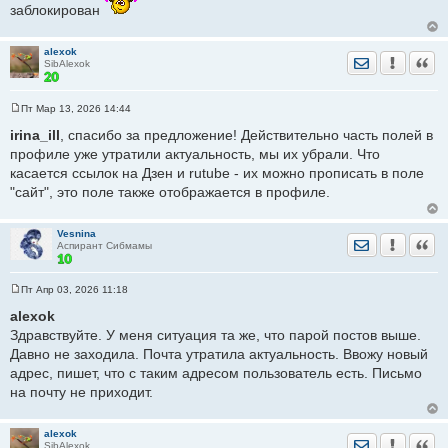
заблокирован
alexok
Отправить лич
Уведомить
Цита
SibAlexok
Пт Мар 13, 2026 14:44
С
о
irina_ill
, спасибо за предложение! Действительно часть полей в
о
профиле уже утратили актуальность, мы их убрали. Что
б
щ
касается ссылок на Дзен и rutube - их можно прописать в поле
е
"сайт", это поле также отображается в профиле.
н
и
е
Vesnina
Отправить лич
Уведомить
Цита
Аспирант Сибмамы
Пт Апр 03, 2026 11:18
С
о
alexok
о
Здравствуйте. У меня ситуация та же, что парой постов выше.
б
щ
Давно не заходила. Почта утратила актуальность. Ввожу новый
е
адрес, пишет, что с таким адресом пользователь есть. Письмо
н
и
на почту не приходит.
е
alexok
Отправить лич
Уведомить
Цита
SibAlexok