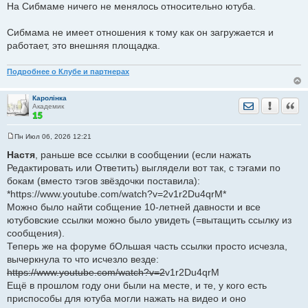
На Сибмаме ничего не менялось относительно ютуба.
б
щ
е
Сибмама не имеет отношения к тому как он загружается и
н
и
работает, это внешняя площадка.
е
Подробнее о Клубе и партнерах
Каролiнка
Отправить лич
Уведомить
Цита
Академик
Пн Июл 06, 2026 12:21
С
о
Настя
, раньше все ссылки в сообщении (если нажать
о
Редактировать или Ответить) выглядели вот так, с тэгами по
б
щ
бокам (вместо тэгов звёздочки поставила):
е
*https://www.youtube.com/watch?v=2v1r2Du4qrM*
н
и
Можно было найти собщение 10-летней давности и все
е
ютубовские ссылки можно было увидеть (=вытащить ссылку из
сообщения).
Теперь же на форуме бОльшая часть ссылки просто исчезла,
вычеркнула то что исчезло везде:
https://www.youtube.com/watch?v=2
v1r2Du4qrM
Ещё в прошлом году они были на месте, и те, у кого есть
приспособы для ютуба могли нажать на видео и оно