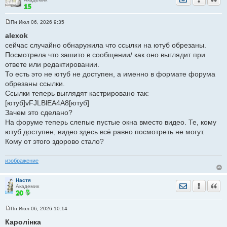
е
Пн Июл 06, 2026 9:35
С
о
alexok
о
сейчас случайно обнаружила что ссылки на ютуб обрезаны.
б
щ
Посмотрела что зашито в сообщении/ как оно выглядит при
е
ответе или редактировании.
н
и
То есть это не ютуб не доступен, а именно в формате форума
е
обрезаны ссылки.
Ссылки теперь выглядят кастрировано так:
[ютуб]vFJLBlEA4A8[ютуб]
Зачем это сделано?
На форуме теперь слепые пустые окна вместо видео. Те, кому
ютуб доступен, видео здесь всё равно посмотреть не могут.
Кому от этого здорово стало?
изображение
Настя
Отправить лич
Уведомить
Цита
Академик
Пн Июл 06, 2026 10:14
С
о
Каролiнка
о