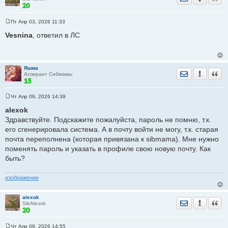
Пт Апр 03, 2026 11:33
С
о
Vesnina
, ответил в ЛС
о
б
щ
е
н
Яшма
и
Отправить лич
Уведомить
Цита
Аспирант Сибмамы
е
Чт Апр 09, 2026 14:39
С
о
alexok
о
Здравствуйте. Подскажите пожалуйста, пароль не помню, т.к.
б
щ
его сгенерировала система. А в почту войти не могу, т.к. старая
е
почта переполнена (которая привязана к sibmama). Мне нужно
н
и
поменять пароль и указать в профиле свою новую почту. Как
е
быть?
изображение
alexok
Отправить лич
Уведомить
Цита
SibAlexok
Чт Апр 09, 2026 14:55