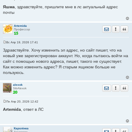
С
о
Яшма
, здравствуйте, пришлите мне в лс актуальный адрес
о
почты
б
щ
е
н
Artemida
и
Отправить лич
Уведомить
Цита
Профессор
е
Вс Апр 19, 2026 17:41
С
о
Здравствуйте. Хочу изменить эл адрес, но сайт пишет, что на
о
новый уже зарегистрирован аккаунт. Но, когда пытаюсь войти на
б
щ
сайт с помощью нового адреса, пишет, такого не существует.
е
Как можно изменить адрес? Я старым ящиком больше не
н
и
пользуюсь.
е
alexok
Отправить лич
Уведомить
Цита
SibAlexok
Пн Апр 20, 2026 12:42
С
о
Artemida
, ответ в ЛС
о
б
щ
е
н
Каролiнка
и
Отправить лич
Уведомить
Цита
Академик