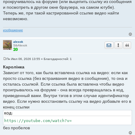
прокручивалось на форуме (или выцепить ссылку из сообщения
и посмотреть в другом окне браузера, на самом ютубе).
Теперь же, при такой кастрированной ссылке видео найти
невозможно.
изображение
alexok
Отправить лич
Уведомить
Цита
SibAlexok
Пн Июл 06, 2026 13:55
» Благодарностей:
1
С
о
Каролiнка
о
Зависит от того, как была вставлена ссылка на видео: если как
б
щ
просто ссылка (без встраивания видео в сообщение), то она и
е
осталась ссылкой. Если ссылка была вставлена чтобы видео
н
и
проигрывалось на форуме - она всегда превращалась в код,
е
приведенный вами. Внутри тэгов в этом случае идентификатор
видео. Если нужно восстановить ссылку на видео добавьте его в
конец ссылки
КОД:
https://youtube.com/watch?v=
без пробелов