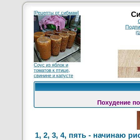
[Рецепты от сибмам]
Си
Подпи
Соус из яблок и
томатов к птице,
свинине и капусте
Похудение по
1, 2, 3, 4, пять - начинаю р