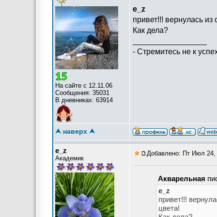
e_z
привет!!! вернулась из
Как дела?
_________________
- Стремитесь не к успех
На сайте с 12.11.06
Сообщения: 35031
В дневниках: 63914
⮝ наверх ⮝
e_z
Добавлено: Пт Июл 24, 
Академик
Акварельная
пис
e_z
привет!!! вернул
цвета!
Как дела?