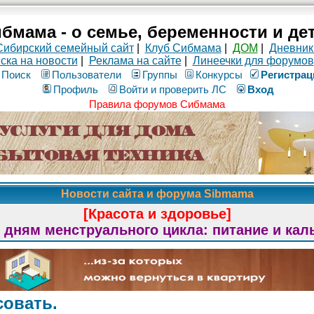
бмама - о семье, беременности и де
Сибирский семейный сайт
|
Клуб Сибмама
|
ДОМ
|
Дневник
ска на новости
|
Реклама на сайте
|
Линеечки для форумов
Поиск
Пользователи
Группы
Конкурсы
Рeгиcтpaц
Профиль
Войти и проверить ЛС
Вход
Правила форумов Сибмама
Новости сайта и форума Sibmama
[Красота и здоровье]
 дням менструального цикла: питание и кал
исовать.