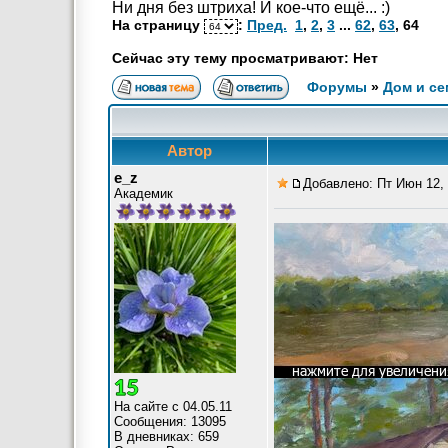
Ни дня без штриха! И кое-что ещё... :)
На страницу
:
Пред.
1
,
2
,
3
...
62
,
63
,
64
Сейчас эту тему просматривают: Нет
Форумы
»
Дом и се
Автор
e_z
Добавлено: Пт Июн 12, 
Академик
На сайте с 04.05.11
Сообщения: 13095
В дневниках: 659