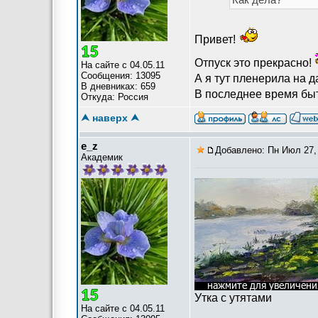
Привет!
Отпуск это прекрасно!
На сайте с 04.05.11
Сообщения: 13095
А я тут пленерила на 
В дневниках: 659
В последнее время быт
Откуда: Россия
⮝ наверх ⮝
e_z
Добавлено: Пн Июл 27,
Академик
Утка с утятами
На сайте с 04.05.11