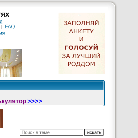
тях
и
|
FAQ
ия
ькулятор
>>>>