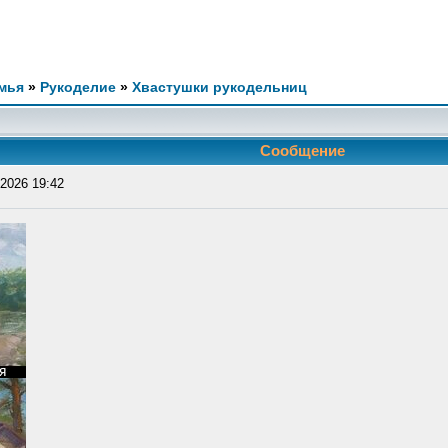
мья
»
Рукоделие
»
Хвастушки рукодельниц
Сообщение
2026 19:42