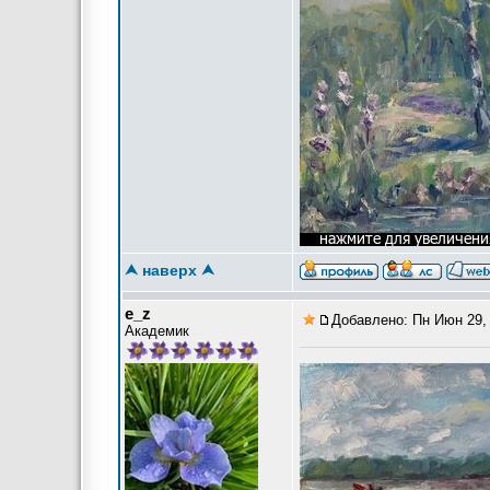
⮝ наверх ⮝
e_z
Добавлено: Пн Июн 29, 
Академик