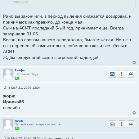
е
спасибо
н
мы первый год по березе
и
е
по ощущениям легче, но и пыление странное в этом году.
Рано вы закончили, в период пыления снижается дозировка, и
с 11 мая(как похолодало) реакции нет, прекратили.
принимают, как правило, до конца мая.
Вот думаю, что рано
Сын на АСИТ последний 5-ый год, принимает ещё. Всегда
завершали 31.05.
Весна, по словам нашего аллерголога, была тяжёлая. Но т-т-т
сын перенес её замечательно, собственно как и все вёсны с
АСИТ.
Ждём следующий сезон с огромной надеждой.
Тэйфа
Отправить лич
Уведомить
Цита
Школьные годы
Чт Май 21, 2026 13:04
С
о
жорж
о
Ириска85
б
щ
спасибо
е
н
и
е
жорж
Отправить лич
Уведомить
Цита
Первый класс вторая четверть
Пт Май 22, 2026 10:55
» Благодарностей:
1