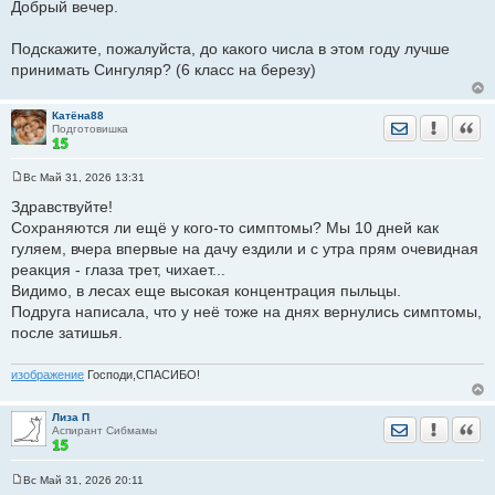
о
Добрый вечер.
о
Рано вы закончили, в период пыления снижается
б
дозировка, и принимают, как правило, до конца мая.
щ
Подскажите, пожалуйста, до какого числа в этом году лучше
е
Сын на АСИТ последний 5-ый год, принимает ещё. Всегда
принимать Сингуляр? (6 класс на березу)
н
и
завершали 31.05.
е
Весна, по словам нашего аллерголога, была тяжёлая. Но
Катёна88
Отправить лич
Уведомить
Цита
т-т-т сын перенес её замечательно, собственно как и все
Подготовишка
вёсны с АСИТ.
Ждём следующий сезон с огромной надеждой.
Вс Май 31, 2026 13:31
С
не снижается дозировка в период пыления
о
Здравствуйте!
о
Сохраняются ли ещё у кого-то симптомы? Мы 10 дней как
б
щ
гуляем, вчера впервые на дачу ездили и с утра прям очевидная
е
реакция - глаза трет, чихает...
н
и
Видимо, в лесах еще высокая концентрация пыльцы.
е
Подруга написала, что у неё тоже на днях вернулись симптомы,
после затишья.
изображение
Господи,СПАСИБО!
Лиза П
Отправить лич
Уведомить
Цита
Аспирант Сибмамы
Вс Май 31, 2026 20:11
С