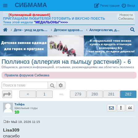
СИБМАМА
Рeгиcтpaция
Вход
[Кулинарный флешмоб]
Новости
ПРИГЛАШАЕМ ЛЮБИТЕЛЕЙ ГОТОВИТЬ И ВКУСНО ПОЕСТЬ
Сибмамы
Тема этой недели
"МЕДАЛЬОНЫ"
>>>>
Дети - уход за детьми, питание и воспитание детей.
Детское здоровье и медицина для детей
Аллергология, дерматология, иммунология
ои
ск
Поллиноз (аллергия на пыльцу растений) - 6
Общаемся, делимся информацией, отзывами, рекомендациями как облегчить поллиноз
Правила форумов Сибмама
…
<
1
279
280
281
282
Тэйфа
Отправить лич
Уведомить
Цита
Школьные годы
Вт Май 19, 2026 11:15
С
о
Lisa309
о
спасибо
б