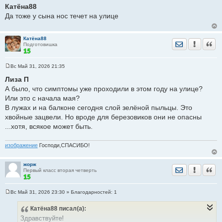
о
Катёна88
о
Да тоже у сына нос течет на улице
б
щ
е
н
Катёна88
и
Отправить лич
Уведомить
Цита
Подготовишка
е
Вс Май 31, 2026 21:35
С
о
Лиза П
о
А было, что симптомы уже проходили в этом году на улице?
б
щ
Или это с начала мая?
е
В лужах и на балконе сегодня слой зелёной пыльцы. Это
н
и
хвойные зацвели. Но вроде для березовиков они не опасны
е
...хотя, всякое может быть.
изображение
Господи,СПАСИБО!
жорж
Отправить лич
Уведомить
Цита
Первый класс вторая четверть
Вс Май 31, 2026 23:30
» Благодарностей:
1
С
о
Катёна88
писал(а):
о
б
Здравствуйте!
щ