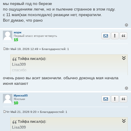
щ
мы первый год по березе
е
по ощущениям легче, но и пыление странное в этом году.
н
и
с 11 мая(как похолодало) реакции нет, прекратили.
е
Вот думаю, что рано
жорж
Отправить лич
Уведомить
Цита
Первый класс вторая четверть
Вт Май 19, 2026 12:49
» Благодарностей:
1
С
о
Тэйфа
писал(а):
о
б
Lisa309
щ
е
спасибо
н
мы первый год по березе
и
очень рано вы асит закончили. обычно доконца мая начала
е
по ощущениям легче, но и пыление странное в этом году.
июня капают
с 11 мая(как похолодало) реакции нет, прекратили.
Вот думаю, что рано
Ириска85
Отправить лич
Уведомить
Цита
Ясельки
Чт Май 21, 2026 9:20
» Благодарностей:
1
С
о
Тэйфа
писал(а):
о
б
Lisa309
щ