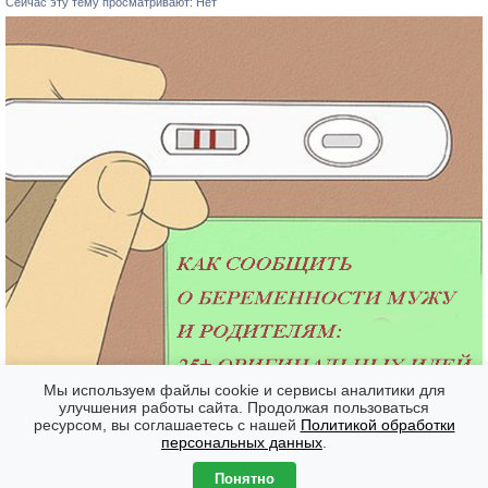
Сейчас эту тему просматривают: Нет
Мы используем файлы cookie и сервисы аналитики для
улучшения работы сайта. Продолжая пользоваться
ресурсом, вы соглашаетесь с нашей
Политикой обработки
Форумы
Часовой пояс: GMT + 7
персональных данных
.
Создано на основе
phpBB
® Forum Software © phpBB Limited
Понятно