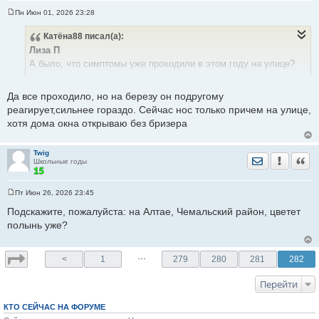
Пн Июн 01, 2026 23:28
С
о
Катёна88
писал(а):
о
б
Лиза П
щ
е
А было, что симптомы уже проходили в этом году на улице?
н
Или это с начала мая?
и
е
В лужах и на балконе сегодня слой зелёной пыльцы. Это
Да все проходило, но на березу он подругому
хвойные зацвели. Но вроде для березовиков они не опасны
реагирует,сильнее гораздо. Сейчас нос только причем на улице,
...хотя, всякое может быть.
хотя дома окна открываю без бризера
Twig
Отправить лич
Уведомить
Цита
Школьные годы
Пт Июн 26, 2026 23:45
С
о
Подскажите, пожалуйста: на Алтае, Чемальский район, цветет
о
полынь уже?
б
щ
е
н
…
<
1
279
280
281
282
и
е
Перейти
КТО СЕЙЧАС НА ФОРУМЕ